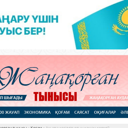
100 ЖАУАП
ЭКОНОМИКА
ҚОҒАМ
САЯСАТ
ОҚИҒАЛАР
ӘЛ
қорған тынысы
»
Қоғам
» Ауылға көгілдір отын қашан келеді?