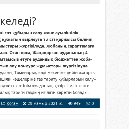
келеді?
і газ құбырын салу және ауылішілік
құжатын әзірлеуге тиісті қаржысы бөлініп,
мыстары жүргізілуде. Жобаның сараптамаға
ман. Оған қоса, Жаңақорған ауданының 4
қамтамсыз етуге аудандық бюджеттен жоба-
тып алу конкурс жұмыстары жүргізілуде.
даны, Төменарық елді мекеніне дейін жоғарғы
ішілік көшелеріне газ тарату құбырларын салу»
джеттік өтінім жолданып, қазір 1 млн теңге
алық табиғи газдың игілігін көретін болады.
Қоғам
29 мамыр 2021 ж.
949
0