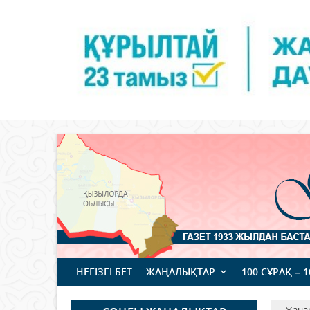
НЕГІЗГІ БЕТ
ЖАҢАЛЫҚТАР
100 СҰРАҚ – 
Жаңа