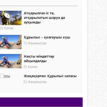
Атқарылған іс те,
атқарылатын шаруа да
ауқымды
Қоғам
Құрылыс – қозғаушы күш
Жаңалықтар
Нақты міндеттер
айқындалды
Қоғам
Жаңақорған: Құрылыс саласы
Жаңалықтар