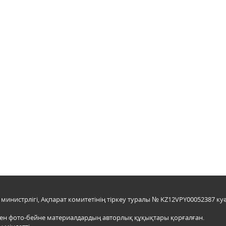
инистрлігі, Ақпарат комитетінің тіркеу туралы № KZ12VPY00052387 куә
мен фото-бейне материалдардың авторлық құқықтары қорғалған.