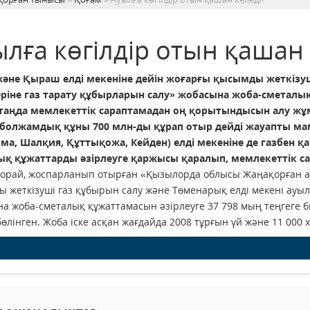
лға көгілдір отын қашан 
 және Қыраш елді мекеніне дейін жоғарғы қысымды жеткізуш
ріне газ тарату құбырларын салу» жобасына жоба-сметалық 
і таңда мемлекеттік сараптамадан оң қорытындысын алу жұ
і болжамдық құны 700 млн-ды құрап отыр дейді жауапты ма
ма, Шалқия, Құттықожа, Кейден) елді мекеніне де газбен 
ық құжаттарды әзірлеуге қаржысы қаралып, мемлекеттік са
орай, жоспарланып отырған «Қызылорда облысы Жаңақорған ау
 жеткізуші газ құбырын салу және Төменарық елді мекені ауыл
а жоба-сметалық құжаттамасын әзірлеуге 37 798 мың теңгеге бю
өлінген. Жоба іске асқан жағдайда 2008 тұрғын үй және 11 000 х