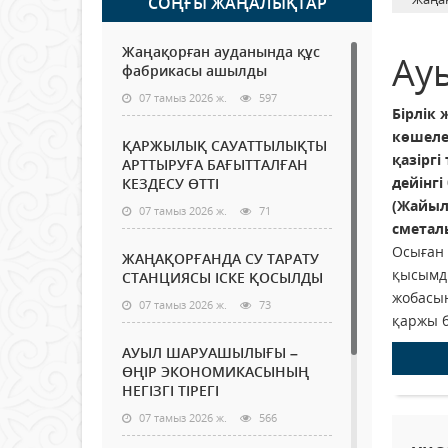
СОҢҒЫ ЖАҢАЛЫҚТАР
Жаңақорған ауданында құс
Ауы
фабрикасы ашылды
07 тамыз 2026 ж.
597
Бірлік
көшеле
ҚАРЖЫЛЫҚ САУАТТЫЛЫҚТЫ
қазірг
АРТТЫРУҒА БАҒЫТТАЛҒАН
дейінг
КЕЗДЕСУ ӨТТІ
(Жайыл
07 тамыз 2026 ж.
71
сметал
Осыған 
ЖАҢАҚОРҒАНДА СУ ТАРАТУ
қысымды
СТАНЦИЯСЫ ІСКЕ ҚОСЫЛДЫ
жобасын
07 тамыз 2026 ж.
73
қаржы б
АУЫЛ ШАРУАШЫЛЫҒЫ –
ӨҢІР ЭКОНОМИКАСЫНЫҢ
НЕГІЗГІ ТІРЕГІ
07 тамыз 2026 ж.
566