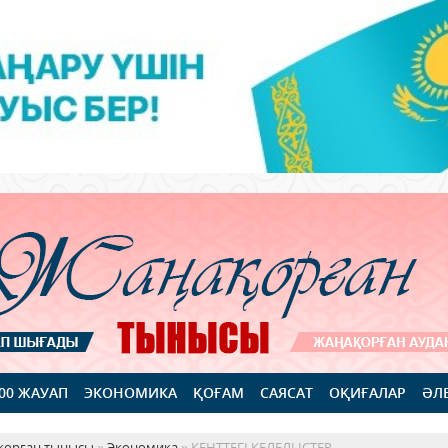
100 ЖАУАП
ЭКОНОМИКА
ҚОҒАМ
САЯСАТ
ОҚИҒАЛАР
ӘЛ
қорған тынысы
»
Экономика
» КЕНТТЕГІ КЕЛЕЛІ ІСТЕР