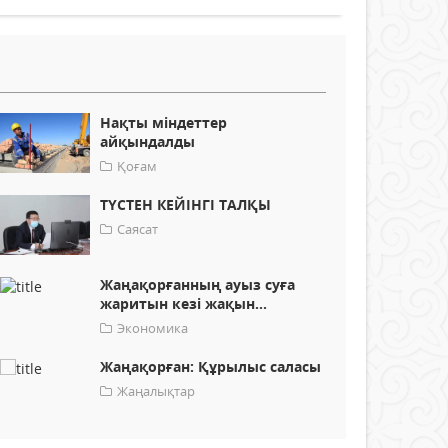
Нақты міндеттер
айқындалды
Қоғам
ТҮСТЕН КЕЙІНГІ ТАЛҚЫ
Саясат
Жаңақорғанның ауыз суға
жаритын кезі жақын...
Экономика
Жаңақорған: Құрылыс саласы
Жаңалықтар