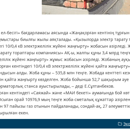
 ел-бесігі» бағдарламасы аясында «Жаңақорған кентінің тұрғын 
ұмыстары биылғы жылы аяқталады. «Қызылорда электр тарату
егі 10/0,4 кВ электржелілік жүйені жаңғырту» жобасын әзірледі.
тарату тораптары компаниясы» АҚ-ы, жалпы құны 3,4 млрд теңге
елілік жүйені жаңғырту» жұмыс жобасын әзірледі. Жобаның а
рған кентіндегі 10/0,4 кВ электржелілік жүйені қайта жаңғырт
дысын алды. Жоба құны – 535,8 млн теңге. Жобада кенттегі кез
ін қайта жаңғырту көзделген. Жоба бойынша 52,7 шақырым әуе
рматорлық станса ауыстырылады, – деді Е.Сұлтанбеков.
ған кентіндегі «Саяжай» және «МАИ бекеті» аумағында бой көт
Осыған орай 10976,9 мың теңге жоба-сметалық құжаттар әзірле
 97 пайызы газ отынын пайдаланады, сондай-ақ, 27 әлеуметті
ырылған екен.
Эк