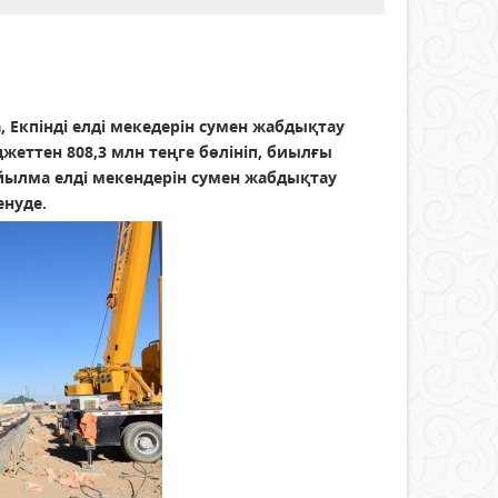
 Екпінді елді мекедерін сумен жабдықтау
еттен 808,3 млн теңге бөлініп, биылғы
йылма елді мекендерін сумен жабдықтау
енуде.