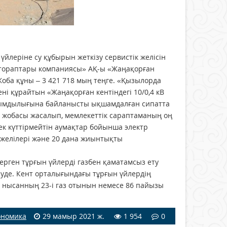
үйлеріне су құбырын жеткізу сервистік желісін
 тораптары компаниясы» АҚ-ы «Жаңақорған
 Жоба құны – 3 421 718 мың теңге. «Қызылорда
ні құрайтын «Жаңақорған кентіндегі 10/0,4 кВ
уқымдылығына байланысты ықшамдалған сипатта
у» жобасы жасалып, мемлекеттік сараптаманың оң
ек күттірмейтін аумақтар бойынша электр
 желілері және 20 дана жиынтықты
ерген тұрғын үйлерді газбен қаматамсыз ету
нуде. Кент орталығындағы тұрғын үйлердің
к нысанның 23-і газ отынын немесе 86 пайызы
ономика
29 мамыр 2021 ж.
1 954
0