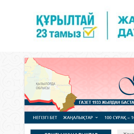
НЕГІЗГІ БЕТ
ЖАҢАЛЫҚТАР
100 СҰРАҚ – 
Жаңа