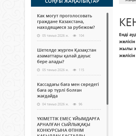
СОҢҒЫ ЖАҢАЛЫҚТАР
Как могут проголосовать
КЕ
граждане Казахстана,
находящиеся за рубежом?
Енді а
05 тамыз 2026 ж.
104
желісі
жылы ж
Шетелде жүрген Қазақстан
желісі
азаматтары қалай дауыс
бере алады?
05 тамыз 2026 ж.
115
Кассадағы баға мен сөредегі
баға әр түрлі болған
жағдайда
04 тамыз 2026 ж.
96
ҮКІМЕТТІК ЕМЕС ҰЙЫМДАРҒА
АРНАЛҒАН СЫЙЛЫҚАҚЫ
КОНКУРСЫНА ӨТІНІМ
ҚАБЫЛДАУ БАСТАЛДЫ