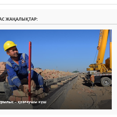
АС ЖАҢАЛЫҚТАР:
ұрылыс – қозғаушы күш