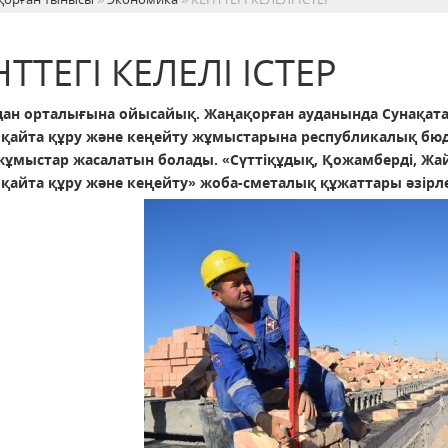
НТТЕГІ КЕЛЕЛІ ІСТЕР
удан орталығына ойысайық. Жаңақорған ауданында Сунақата,
н қайта құру және кеңейту жұмыстарына республикалық бюдж
ұмыстар жасалатын болады. «Сүттіқұдық, Қожамберді, Жа
н қайта құру және кеңейту» жоба-сметалық құжаттары әзірл