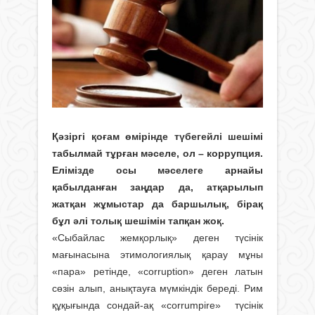
Қәзіргі қоғам өмірінде түбегейлі шешімі
табылмай тұрған мәселе, ол – коррупция.
Елімізде осы мәселеге арнайы
қабылданған заңдар да, атқарылып
жатқан жұмыстар да баршылық, бірақ
бұл әлі толық шешімін тапқан жоқ.
«Сыбайлас жемқорлық» деген түсінік
мағынасына этимологиялық қарау мұны
«пара» ретінде, «corruption» деген латын
сөзін алып, анықтауға мүмкіндік береді. Рим
құқығында сондай-ақ «corrumpire» түсінік