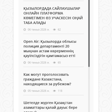
ҚЫЗЫЛОРДАДА САЙЛАУШЫЛАР
ОНЛАЙН ПЛАТФОРМА
КӨМЕГІМЕН ӨЗ УЧАСКЕСІН ОҢАЙ
ТАБА АЛАДЫ
06 тамыз 2026 ж.
62
Open Air: Қызылорда облысы
полиция департаменті 20
мыңнан астам көрерменнің
қауіпсіздігін қамтамасыз етті
06 тамыз 2026 ж.
65
Как могут проголосовать
граждане Казахстана,
находящиеся за рубежом?
05 тамыз 2026 ж.
118
Шетелде жүрген Қазақстан
азаматтары қалай дауыс бере