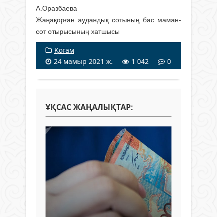
А.Оразбаева
Жаңақорған аудандық сотының бас маман-
сот отырысының хатшысы
Қоғам
24 мамыр 2021 ж.
1 042
0
ҰҚСАС ЖАҢАЛЫҚТАР: