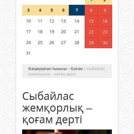
3
4
5
6
7
8
9
Германия аптап ыстыққа
байланысты суды үнемдей
10
11
12
13
14
15
16
бастады
17
18
19
20
21
22
23
04 тамыз 2026 ж.
96
24
25
26
27
28
29
30
31
Жаңақорған тынысы
»
Қоғам
» Сыбайлас
жемқорлық – қоғам дерті
Сыбайлас
жемқорлық –
қоғам дерті