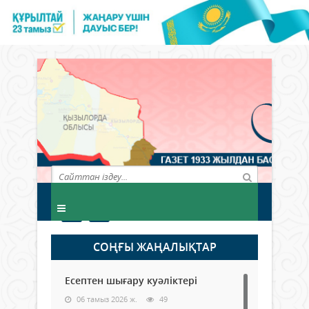
СОҢҒЫ ЖАҢАЛЫҚТАР
Есептен шығару куәліктері
06 тамыз 2026 ж.
49