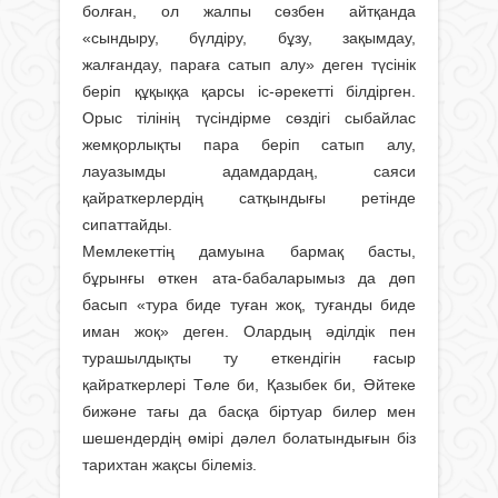
болған, ол жалпы сөзбен айтқанда
«сындыру, бүлдіру, бұзу, зақымдау,
жалғандау, параға сатып алу» деген түсінік
беріп құқыққа қарсы іс-әрекетті білдірген.
Орыс тілінің түсіндірме сөздігі сыбайлас
жемқорлықты пара беріп сатып алу,
лауазымды адамдардаң, саяси
қайраткерлердің сатқындығы ретінде
сипаттайды.
Мемлекеттің дамуына бармақ басты,
бұрынғы өткен ата-бабаларымыз да дөп
басып «тура биде туған жоқ, туғанды биде
иман жоқ» деген. Олардың әділдік пен
турашылдықты ту еткендігін ғасыр
қайраткерлері Төле би, Қазыбек би, Әйтеке
бижәне тағы да басқа біртуар билер мен
шешендердің өмірі дәлел болатындығын біз
тарихтан жақсы білеміз.