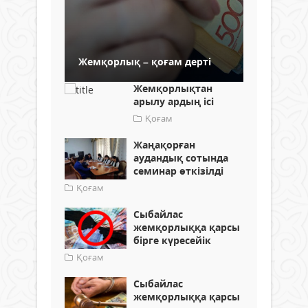
Жемқорлық – қоғам дерті
Жемқорлықтан
арылу ардың ісі
Қоғам
Жаңақорған
аудандық сотында
семинар өткізілді
Қоғам
Сыбайлас
жемқорлыққа қарсы
бірге күресейік
Қоғам
Сыбайлас
жемқорлыққа қарсы