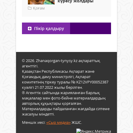
күресу жолдары
Қоғам
Пікір қалдыру
© 2026. Zhanaqorgan-tynysy.kz ақпараттық
агенттігі.
Қазақстан Республикасы Ақпарат және
Қоғамдық даму министрлігі, Ақпарат
комитетінің тіркеу туралы № KZ12VPY00052387
куәлігі 21.07.2022 жылы берілген.
® Агенттік сайтында жарияланған барлық
мақалалар мен фото-бейне материалдардың
авторлық құқықтары қорғалған.
Материалдарды пайдаланған жағдайда сілтеме
жасалуы міндетті.
Меншік иесі:
«Сыр медиа»
ЖШС.