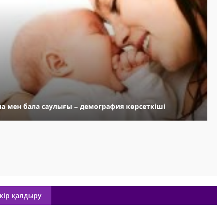
на мен бала саулығы – демография көрсеткіші
кір қалдыру