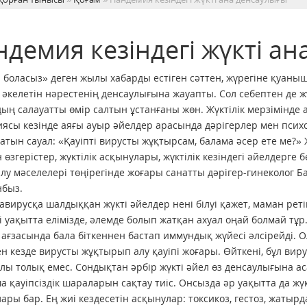
ндемия кезіндегі жүкті а
а боласыз» деген жылы хабарды естіген сәттен, жүрегіне қуаны
 әкелетін нәрестенің денсаулығына жауапты. Сол себептен де ж
ың салауатты өмір салтын ұстанғаны жөн. Жүктілік мерзімінде 
ясы кезінде аяғы ауыр әйелдер арасында дәрігерлер мен психол
атын сауал: «Қауіпті вирусты жұқтырсам, балама әсер ете ме?» Жү
 өзгерістер, жүктілік асқынулары, жүктілік кезіндегі әйелдерге 
лу мәселелері төңірегінде жоғары санатты дәрігер-гинеколог 
нбыз.
авирусқа шалдыққан жүкті әйелдер нені білуі қажет, маман реті
гі уақытта елімізде, әлемде болып жатқан ахуал оңай болмай тұр. 
ағзасында бала біткеннен бастап иммундық жүйесі әлсірейді.
ен кезде вирусты жұқтырып алу қауіпі жоғары. Өйткені, бұл виру
лы толық емес. Сондықтан әрбір жүкті әйел өз денсаулығына ас
 қауіпсіздік шараларын сақтау тиіс. Онсызда әр уақытта да жүкт
ары бар. Ең жиі кездесетін асқынулар: токсикоз, гестоз, жатырда