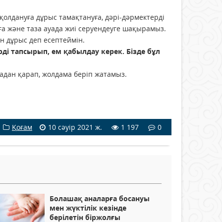
 қолдануға дұрыс тамақтануға, дәрі-дәрмектерді
ға және таза ауада жиі серуендеуге шақырамыз.
ан дұрыс деп есептеймін.
рді тапсырып, ем қа­былдау керек. Бізде бұл
адан қарап, жолдама беріп жатамыз.
Қоғам
10 сәуір 2021 ж.
1 197
0
Болашақ аналарға босануы
мен жүктілік кезінде
берілетін біржолғы