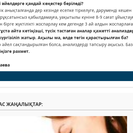
 әйелдерге қандай кеңестер беріледі?
лік анықталғанда дер кезінде есепке тіркелуге, дәруменді кешен
 рұқсатынсыз қабылдамауға, уақытылы күніне 8-9 сағат ұйықтау
 бірге жүктілікті жоспарлау кем дегенде 3 ай алдын жоспарлағ
ұста айта кетіңізші, түсік тастаған аналар қажетті анализде
үргізіліп жатыр. Ақылы ма, әлде тегін қарастырылған ба?
әйел сақтандырылған болса, анализдерді тапсыру ақысыз. Баз
іңізге рахмет.
заева
АС ЖАҢАЛЫҚТАР: