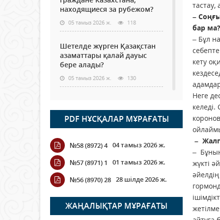
тастау,
находящиеся за рубежом?
– Соңғ
05 тамыз 2026 ж.
118
бар ма
– Бұл н
Шетелде жүрген Қазақстан
себепте
азаматтары қалай дауыс
кету оқ
бере алады?
кездесе
05 тамыз 2026 ж.
130
адамдар
Неге де
Кассадағы баға мен сөредегі
келеді.
баға әр түрлі болған
PDF НҰСҚАЛАР МҰРАҒАТЫ
коронов
жағдайда
ойлаймы
04 тамыз 2026 ж.
109
– Жалпы
04 тамыз 2026 ж.
№58 (8972) 4
– Бұның
ҮКІМЕТТІК ЕМЕС ҰЙЫМДАРҒА
01 тамыз 2026 ж.
№57 (8971) 1
жүкті ә
АРНАЛҒАН СЫЙЛЫҚАҚЫ
әйелдің
КОНКУРСЫНА ӨТІНІМ
28 шілде 2026 ж.
№56 (8970) 28
ҚАБЫЛДАУ БАСТАЛДЫ
гормонд
ішімдік
04 тамыз 2026 ж.
108
ЖАҢАЛЫҚТАР МҰРАҒАТЫ
жетілме
айтуға 