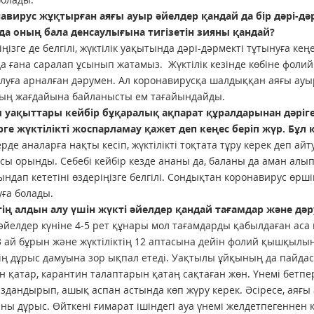
навирус жұқтырған аяғы ауыр әйелдер қандай да бір дәрі-д
да оның бала денсаулығына тигізетін зияны қандай?
іңізге де белгілі, жүктілік уақытында дәрі-дәрмекті тұтынуға ке
а ғана саралап ұсынып жатамыз. Жүктілік кезінде көбіне фол
луға арналған дәрумен. Ал коронавирусқа шалдыққан аяғы ауыр
тың жағдайына байланысты ем тағайындайды.
ы уақыттары кейбір бұқаралық ақпарат құралдарынан дәріг
рге жүктілікті жоспарламау қажет деп кеңес беріп жүр. Бұ
ерде аналарға нақты кесіп, жүктілікті тоқтата тұру керек деп а
сы орынды. Себебі кейбір кезде ананы да, баланы да аман алып
иындап кететіні өздеріңізге белгілі. Сондықтан коронавирус өрші
ға болады.
тің алдын алу үшін жүкті әйелдер қандай тағамдар және дә
 әйелдер күніне 4-5 рет құнары мол тағамдарды қабылдаған аса
3 ай бұрын және жүктіліктің 12 аптасына дейін фолий қышқылын
ің дұрыс дамуына зор ықпал етеді. Уақтылы ұйқының да пайдасы
 қатар, карантин талаптарын қатаң сақтаған жөн. Үнемі бетп
здандырып, ашық аспан астында көп жүру керек. Әсіресе, аяғы
ны дұрыс. Өйткені ғимарат ішіндегі ауа үнемі желдетпегеннен к