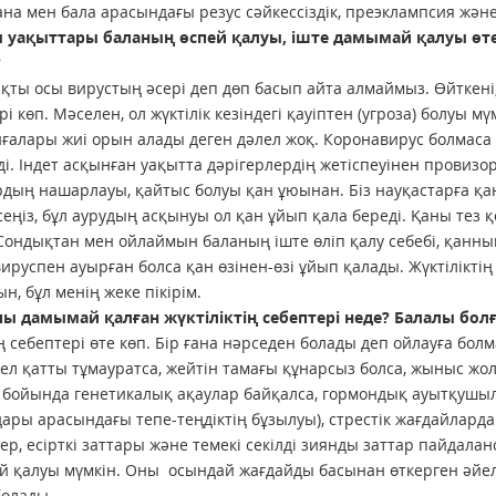
 ана мен бала арасындағы резус сәйкессіздік, преэклампсия жә
ы уақыттары баланың өспей қалуы, іште дамымай қалуы өте 
?
ақты осы вирустың әсері деп дөп басып айта алмаймыз. Өйткені,
рі көп. Мәселен, ол жүктілік кезіндегі қауіптен (угроза) болуы 
иғалары жиі орын алады деген дәлел жоқ. Коронавирус болмаса 
ді. Індет асқынған уақытта дәрігерлердің жетіс­пеуінен провиз
дың нашарлауы, қайтыс болуы қан ұюынан. Біз науқастарға қа
сеңіз, бұл аурудың асқынуы ол қан ұйып қала береді. Қаны тез
 Сондықтан мен ойлаймын баланың іште өліп қалу себебі, қанн
ируспен ауырған болса қан өзінен-өзі ұйып қалады. Жүктілікті
н, бұл менің жеке пікірім.
 дамымай қалған жүк­ті­ліктің себептері неде? Балалы болғ
 себептері өте көп. Бір ғана нәрседен болады деп ойлауға бол
йел қатты тұмауратса, жейтін тамағы құнарсыз болса, жыныс 
 бойында генетикалық ақаулар байқалса, гормондық ауытқушыл
ары арасындағы тепе-теңдіктің бұзылуы), стрестік жағдайлард
тер, есірткі заттары және темекі секілді зиянды заттар пайдала
й қалуы мүмкін. Оны осындай жағдайды басынан өткерген әйелд
болады.