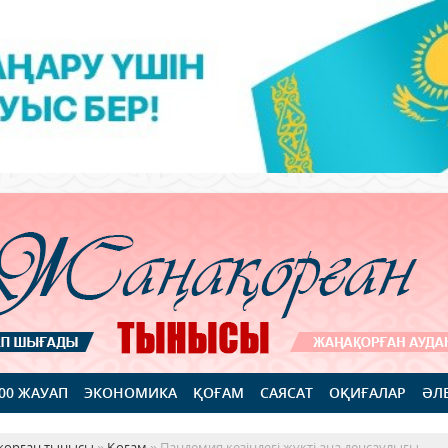
100 ЖАУАП
ЭКОНОМИКА
ҚОҒАМ
САЯСАТ
ОҚИҒАЛАР
ӘЛ
қорған тынысы
»
Қоғам
» Пандемия кезіндегі жүкті ана денсаулығы