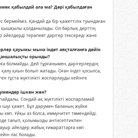
әрмек қабылдай ала ма? Дәрі қабылдаған
ңес бермейміз. Қандай да бір қажеттілік туындаған
ий қышқылы қолданылады. Ол барлық дерттің
 әйелдерді терапевт дәрігер тексереді және
ерлер қауымы мына індет аяқталғанға дейін
л қаншалықты орынды?
йтуға болмайды. Дей тұрғанымен, дәрігерлердің
 қалу қиын болып жатады. Оған індет қосылса,
ген тұста жүктілікті жоспарлауды кейінге
румендер ішкен жөн?
 пайдалы. Сондай-ақ жүктілікті жоспарламай
 ішуі қажет. Бұл дәрумен баланың жүйке
 көп. Ұйқы аз болса, иммунитет төмендейді.
ерде тағып, қолымызды антисептикпен
 ауыр әйелдер жабық ғимараттарға көп
ейін лас болады.