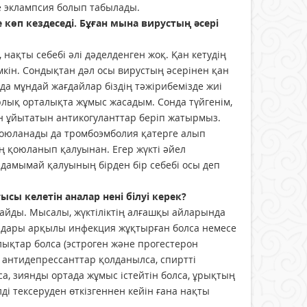
не эклампсия болып табылады.
көп кездеседі. Бұған мына вирустың әсері
 нақты себебі әлі дәделденген жоқ. Қан кетудің
мүмкін. Сондықтан дәл осы вирустың әсерінен қан
да мұндай жағдайлар біздің тәжірибемізде жиі
орлық орталықта жұмыс жасадым. Сонда түйгенім,
н ұйытатын антикогуланттар беріп жатырмыз.
 қоюланады да тромбоэмболия қатерге алып
ың қоюланып қалуынан. Егер жүкті әйел
ң дамымай қалуының бірден бір себебі осы деп
ысы келетін аналар нені білуі керек?
майды. Мысалы, жүктіліктің ал­ғашқы айларында
жолдары арқылы инфекция жұқтырған болса немесе
ықтар болса (эстроген және прогестерон
а антидепрессанттар қолданылса, спиртті
нса, зиянды ортада жұмыс істейтін болса, ұрықтың
і тексеруден өткізгеннен кейін ғана нақты