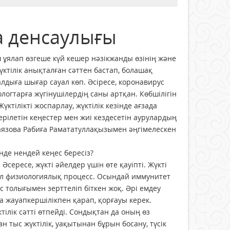
на денсаулығы
ш ұялап өзгеше күй кешер нәзікжанды өзінің және
үктілік анықталған сәттен бастап, болашақ
алдыға шығар сауал көп. Әсіресе, коронавирус
огтарға жүгінушілердің саны артқан. Көбшілігін
ктілікті жоспарлау, жүктілік кезінде ағзада
берілетін кеңестер мен жиі кездесетін аурулардың
Баязова Рабиға Рамататуллақызымен әңгімелескен
нде нендей кеңес бересіз?
Әсересе, жүкті әйелдер үшін өте қауіпті. Жүкті
 Ол физиологиялық процесс. Осындай иммунитет
с толығымен зерттеліп біткен жоқ. Әрі емдеу
а жауапкершілікпен қарап, қорғауы керек.
ілік сәтті өтпейді. Сондықтан да оның өз
н тыс жүктілік, уақытынан бұрын босану, түсік