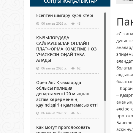
СОҢҒЫ ЖАҢАЛЫҚТАР
Есептен шығару куәліктері
Па
06 тамыз 2026 ж.
48
«Сіз ан
ҚЫЗЫЛОРДАДА
дүниеге
САЙЛАУШЫЛАР ОНЛАЙН
аналард
ПЛАТФОРМА КӨМЕГІМЕН ӨЗ
эпидеми
УЧАСКЕСІН ОҢАЙ ТАБА
АЛАДЫ
алаңдат
болатын
06 тамыз 2026 ж.
62
алдын-а
болаты
Open Air: Қызылорда
облысы полиция
– Корон
департаменті 20 мыңнан
– Қазір
астам көрерменнің
ананың 
қауіпсіздігін қамтамасыз етті
әлсірег
06 тамыз 2026 ж.
65
протоко
Барынша
Как могут проголосовать
асқынул
граждане Казахстана,