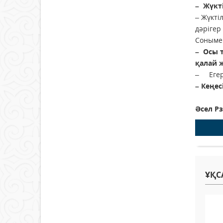
– Жүкті
– Жүкті
дәрігер
Сонымен
– Осы т
қалай ж
– Егер 
– Кеңес
Әсел Р
ҰҚС