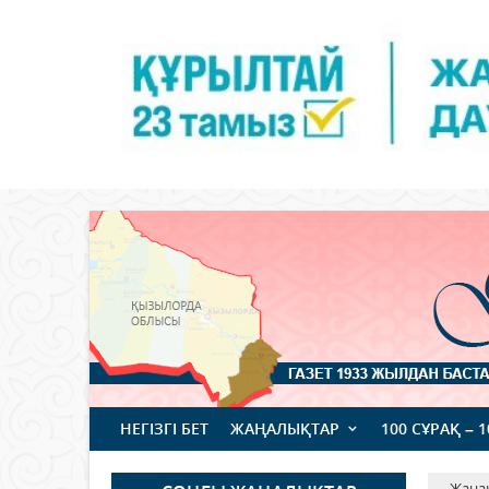
НЕГІЗГІ БЕТ
ЖАҢАЛЫҚТАР
100 СҰРАҚ – 
Жаңа