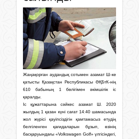
Жаңақорған аудандық сотымен азамат Ш-ке
қатысты Қазақстан Республикасы ӘҚБтК-нің
610 бабының 1 бөлігімен әкімшілік іс
қаралды.
Іс құжаттарына сәйкес азамат Ш. 2020
жылдың 1 қазан күні сағат 14:40 шамасында
жол жүрісі қауіпсіздігін қамтамасыз етудің
белгіленген қағидаларын бұзып, өзінің
басқаруындағы «Volkswagen Golf» үлгісіндегі,