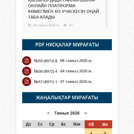
ОНЛАЙН ПЛАТФОРМА
КӨМЕГІМЕН ӨЗ УЧАСКЕСІН ОҢАЙ
ТАБА АЛАДЫ
06 тамыз 2026 ж.
87
Open Air: Қызылорда облысы
PDF НҰСҚАЛАР МҰРАҒАТЫ
полиция департаменті 20
мыңнан астам көрерменнің
қауіпсіздігін қамтамасыз етті
08 тамыз 2026 ж.
№59 (8973) 8
06 тамыз 2026 ж.
97
04 тамыз 2026 ж.
№58 (8972) 4
Wi-Fi ҚАБЫРҒА АРҚЫЛЫ ҚАЛАЙ
01 тамыз 2026 ж.
№57 (8971) 1
ӨТЕДІ?
06 тамыз 2026 ж.
265
ЖАҢАЛЫҚТАР МҰРАҒАТЫ
Как могут проголосовать
граждане Казахстана,
«
Тамыз 2026 »
находящиеся за рубежом?
Дс
Сс
Ср
Бс
Жм
Сб
Жс
05 тамыз 2026 ж.
146
1
2