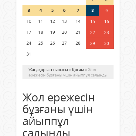
Шетелде жүрген Қазақстан
3
4
5
6
7
8
9
азаматтары қалай дауыс бере
алады?
10
11
12
13
14
15
16
05 тамыз 2026 ж.
157
17
18
19
20
21
22
23
24
25
26
27
28
29
30
31
Жаңақорған тынысы
»
Қоғам
» Жол
ережесін бұзғаны үшін айыппұл салынды
Жол ережесін
бұзғаны үшін
айыппұл
салынды