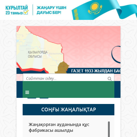
СОҢҒЫ ЖАҢАЛЫҚТАР
Жаңақорған ауданында құс
фабрикасы ашылды