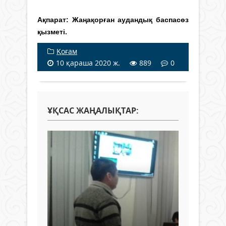
Ақпарат: Жаңақорған аудандық баспасөз
қызметі.
Қоғам
10 қараша 2020 ж.
889
0
ҰҚСАС ЖАҢАЛЫҚТАР: