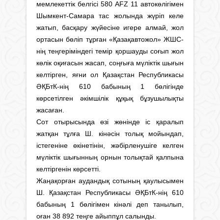
мемлекеттік белгісі 580 AFZ 11 автокөлігімен
Шымкент-Самара тас жолында жүріп келе
жатып, басқару жүйесіне игере алмай, жол
ортасын бөліп тұрған «Қазақавтожол» ЖШС-
нің теңгеріміндегі темір қоршауды соғып жол
көлік оқиғасын жасап, соңғыға мүліктік шығын
келтірген, яғни ол Қазақстан Республикасы
ӘҚБтК-нің 610 бабының 1 бөлігінде
көрсетілген әкімшілік құқық бұзушылықты
жасаған.
Сот отырысында өзі жөнінде іс қаралып
жатқан тұлға Ш. кінәсін толық мойындап,
істегеніне өкінетінін, жәбірленушіге келген
мүліктік шығынның орнын толықтай қалпына
келтіргенін көрсетті.
Жаңақорған аудандық сотының қаулысымен
Ш. Қазақстан Республикасы ӘҚБтК-нің 610
бабының 1 бөлігімен кінәлі деп танылып,
оған 38 892 теңге айыппұл салынды.