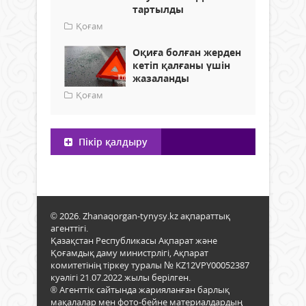
тартылды
Қоғам
Оқиға болған жерден
кетіп қалғаны үшін
жазаланды
Қоғам
Пікір қалдыру
© 2026. Zhanaqorgan-tynysy.kz ақпараттық
агенттігі.
Қазақстан Республикасы Ақпарат және
Қоғамдық даму министрлігі, Ақпарат
комитетінің тіркеу туралы № KZ12VPY00052387
куәлігі 21.07.2022 жылы берілген.
® Агенттік сайтында жарияланған барлық
мақалалар мен фото-бейне материалдардың