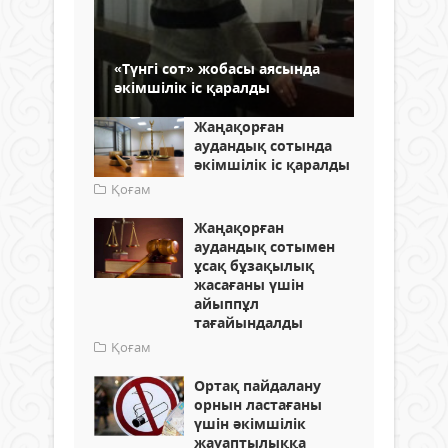
«Түнгі сот» жобасы аясында
әкімшілік іс қаралды
Жаңақорған
аудандық сотында
әкімшілік іс қаралды
Қоғам
Жаңақорған
аудандық сотымен
ұсақ бұзақылық
жасағаны үшін
айыппұл
тағайындалды
Қоғам
Ортақ пайдалану
орнын ластағаны
үшін әкімшілік
жауаптылыққа