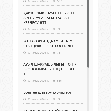
07 тамыз 2026 ж.
597
ҚАРЖЫЛЫҚ САУАТТЫЛЫҚТЫ
АРТТЫРУҒА БАҒЫТТАЛҒАН
КЕЗДЕСУ ӨТТІ
07 тамыз 2026 ж.
71
ЖАҢАҚОРҒАНДА СУ ТАРАТУ
СТАНЦИЯСЫ ІСКЕ ҚОСЫЛДЫ
07 тамыз 2026 ж.
75
АУЫЛ ШАРУАШЫЛЫҒЫ – ӨҢІР
ЭКОНОМИКАСЫНЫҢ НЕГІЗГІ
ТІРЕГІ
07 тамыз 2026 ж.
566
Есептен шығару куәліктері
06 тамыз 2026 ж.
74
ҚЫЗЫЛОРДАДА САЙЛАУШЫЛАР