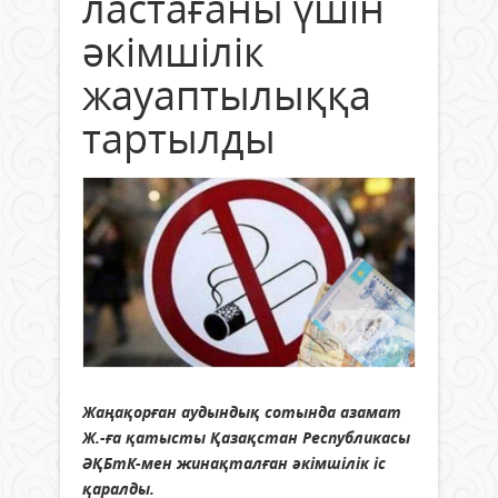
ластағаны үшін
әкімшілік
жауаптылыққа
тартылды
Жаңақорған аудындық сотында азамат
Ж.-ға қатысты Қазақстан Республикасы
ӘҚБтК-мен жинақталған әкімшілік іс
қаралды.