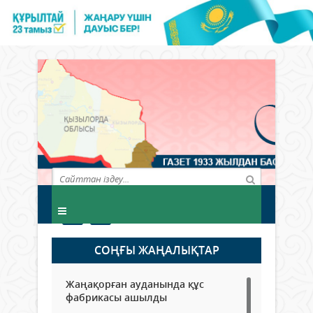
СОҢҒЫ ЖАҢАЛЫҚТАР
Жаңақорған ауданында құс
фабрикасы ашылды