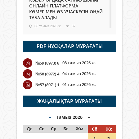
ОНЛАЙН ПЛАТФОРМА
КӨМЕГІМЕН ӨЗ УЧАСКЕСІН ОҢАЙ
ТАБА АЛАДЫ
06 тамыз 2026 ж.
87
Open Air: Қызылорда облысы
PDF НҰСҚАЛАР МҰРАҒАТЫ
полиция департаменті 20
мыңнан астам көрерменнің
қауіпсіздігін қамтамасыз етті
08 тамыз 2026 ж.
№59 (8973) 8
06 тамыз 2026 ж.
97
04 тамыз 2026 ж.
№58 (8972) 4
Wi-Fi ҚАБЫРҒА АРҚЫЛЫ ҚАЛАЙ
01 тамыз 2026 ж.
№57 (8971) 1
ӨТЕДІ?
06 тамыз 2026 ж.
265
ЖАҢАЛЫҚТАР МҰРАҒАТЫ
Как могут проголосовать
граждане Казахстана,
«
Тамыз 2026 »
находящиеся за рубежом?
Дс
Сс
Ср
Бс
Жм
Сб
Жс
05 тамыз 2026 ж.
146
1
2