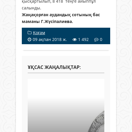
қысқартылып, 8 418 теңге айыппұл
салынды.
Жаңақорған аудандық сотының бас
маманы Г.Жүсіпалиева.
Қоғам
09 ақпан 2018 ж.
1 492
0
ҰҚСАС ЖАҢАЛЫҚТАР: