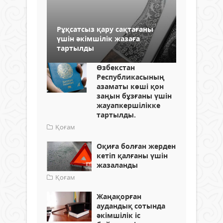
Рұқсатсыз қару сақтағаны
үшін әкімшілік жазаға
тартылды
Өзбекстан
Республикасының
азаматы көші қон
заңын бұзғаны үшін
жауапкершілікке
тартылды.
Қоғам
Оқиға болған жерден
кетіп қалғаны үшін
жазаланды
Қоғам
Жаңақорған
аудандық сотында
әкімшілік іс