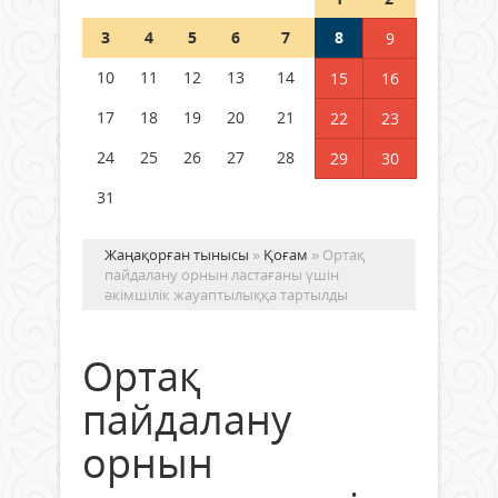
Шетелде жүрген Қазақстан
3
4
5
6
7
8
9
азаматтары қалай дауыс бере
алады?
10
11
12
13
14
15
16
05 тамыз 2026 ж.
157
17
18
19
20
21
22
23
24
25
26
27
28
29
30
31
Жаңақорған тынысы
»
Қоғам
» Ортақ
пайдалану орнын ластағаны үшін
әкімшілік жауаптылыққа тартылды
Ортақ
пайдалану
орнын