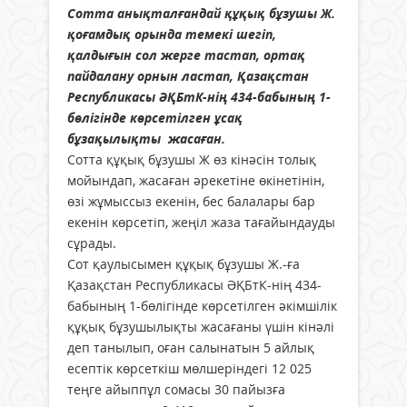
Сотта анықталғандай құқық бұзушы Ж.
қоғамдық орында темекі шегіп,
қалдығын сол жерге тастап, ортақ
пайдалану орнын ластап, Қазақстан
Республикасы ӘҚБтК-нің 434-бабының 1-
бөлігінде көрсетілген ұсақ
бұзақылықты жасаған.
Сотта құқық бұзушы Ж өз кінәсін толық
мойындап, жасаған әрекетіне өкінетінін,
өзі жұмыссыз екенін, бес балалары бар
екенін көрсетіп, жеңіл жаза тағайындауды
сұрады.
Сот қаулысымен құқық бұзушы Ж.-ға
Қазақстан Республикасы ӘҚБтК-нің 434-
бабының 1-бөлігінде көрсетілген әкімшілік
құқық бұзушылықты жасағаны үшін кінәлі
деп танылып, оған салынатын 5 айлық
есептік көрсеткіш мөлшеріндегі 12 025
теңге айыппұл сомасы 30 пайызға