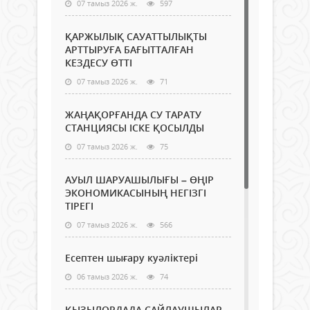
07 тамыз 2026 ж.
597
ҚАРЖЫЛЫҚ САУАТТЫЛЫҚТЫ
АРТТЫРУҒА БАҒЫТТАЛҒАН
КЕЗДЕСУ ӨТТІ
07 тамыз 2026 ж.
71
ЖАҢАҚОРҒАНДА СУ ТАРАТУ
СТАНЦИЯСЫ ІСКЕ ҚОСЫЛДЫ
07 тамыз 2026 ж.
75
АУЫЛ ШАРУАШЫЛЫҒЫ – ӨҢІР
ЭКОНОМИКАСЫНЫҢ НЕГІЗГІ
ТІРЕГІ
07 тамыз 2026 ж.
566
Есептен шығару куәліктері
06 тамыз 2026 ж.
74
ҚЫЗЫЛОРДАДА САЙЛАУШЫЛАР