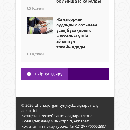
бойынша іс қаралды
Қоғам
Жаңақорған
аудандық сотымен
ұсақ бұзақылық
жасағаны үшін
айыппұл
тағайындады
Қоғам
Пікір қалдыру
© 2026. Zhanaqorgan-tynysy.kz ақпараттық
агенттігі.
Қазақстан Республикасы Ақпарат және
Қоғамдық даму министрлігі, Ақпарат
комитетінің тіркеу туралы № KZ12VPY00052387