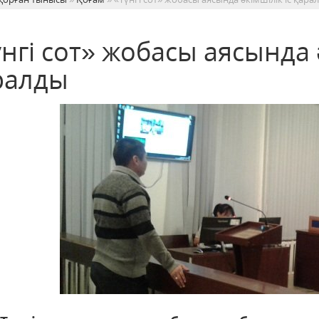
нгі сот» жобасы аясында ә
ралды