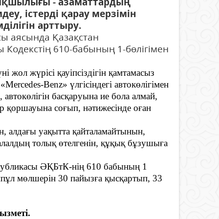
қшылығы - азаматтардың
еу, істерді қарау мерзімін
ділігін арттыру.
ы аясында Қазақстан
 Кодекстің 610-бабының 1-бөлігімен
ні жол жүрісі қауіпсіздігін қамтамасыз
«Mercedes-Benz» үлгісіндегі автокөлігімен
 автокөлігін басқаруына ие бола алмай,
ір қоршауына соғып, нәтижесінде оған
нін, алдағы уақытта қайталамайтынын,
 залалдың толық өтелгенін, құқық бұзушыға
убликасы ӘҚБтК-нің 610 бабының 1
ыппұл мөлшерін 30 пайызға қысқартып, 33
зметі.