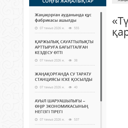
СОҢҒЫ ЖАҢАЛЫҚТАР
Жаңақорған ауданында құс
«Тү
фабрикасы ашылды
қа
07 тамыз 2026 ж.
555
ҚАРЖЫЛЫҚ САУАТТЫЛЫҚТЫ
АРТТЫРУҒА БАҒЫТТАЛҒАН
КЕЗДЕСУ ӨТТІ
07 тамыз 2026 ж.
38
ЖАҢАҚОРҒАНДА СУ ТАРАТУ
СТАНЦИЯСЫ ІСКЕ ҚОСЫЛДЫ
07 тамыз 2026 ж.
40
АУЫЛ ШАРУАШЫЛЫҒЫ –
ӨҢІР ЭКОНОМИКАСЫНЫҢ
НЕГІЗГІ ТІРЕГІ
07 тамыз 2026 ж.
537