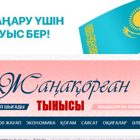
100 ЖАУАП
ЭКОНОМИКА
ҚОҒАМ
САЯСАТ
ОҚИҒАЛАР
ӘЛ
қорған тынысы
»
Қоғам
» «Түнгі сот» жобасы аясында әкімшілік іс қара