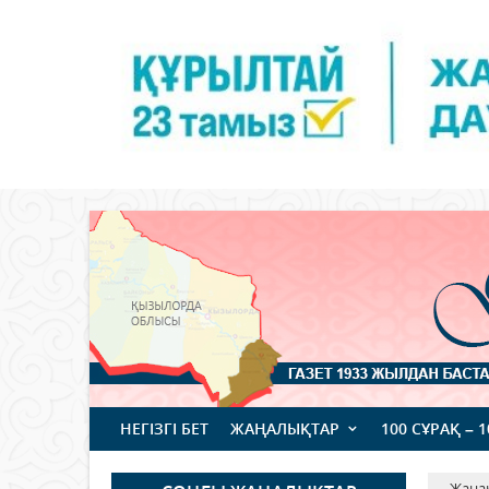
НЕГІЗГІ БЕТ
ЖАҢАЛЫҚТАР
100 СҰРАҚ – 
Жаңа