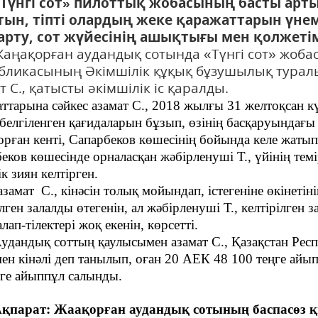
гі сот» пилоттық жобасының басты арты
ын, тіпті олардың жеке қаражаттарын үнемд
рту, сот жүйесінің ашықтығы мен қолжетім
орған аудандық сотында «Түнгі сот» жобас
бликасының Әкімшілік құқық бұзушылық туралы
т С., қатысты әкімшілік іс қаралды.
аттарына сәйкес азамат С., 2018 жылғы 31 желтоқсан кү
 белгіленген қағидаларын бұзып, өзінің басқаруындағы 
рған кенті, Сапарбеков көшесінің бойында келе жатып,
еков көшесінде орналасқан жәбірленуші Т., үйінің тем
ік зиян келтірген.
азамат С., кінәсін толық мойындап, істегеніне өкінеті
ілген залалды өтегенін, ал жәбірленуші Т., келтірілген
лап-тілектері жоқ екенін, көрсетті.
дық соттың қаулысымен азамат С., Қазақстан Респ
мен кінәлі деп танылып, оған 20 АЕК 48 100 теңге ай
ге айыппұл салынды.
ат: Жаақорған аудандық сотының баспасөз қы