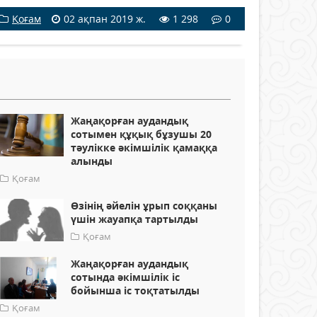
Қоғам
02 ақпан 2019 ж.
1 298
0
Жаңақорған аудандық
сотымен құқық бұзушы 20
тәулікке әкімшілік қамаққа
алынды
Қоғам
Өзінің әйелін ұрып соққаны
үшін жауапқа тартылды
Қоғам
Жаңақорған аудандық
сотында әкімшілік іс
бойынша іс тоқтатылды
Қоғам