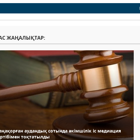
АС ЖАҢАЛЫҚТАР:
аңақорған аудандық сотында әкімшілік іс медиация
әртібімен тоқтатылды