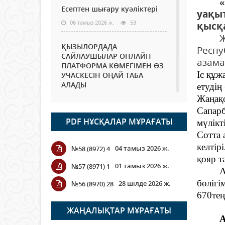
«Түн
Есептен шығару куәліктері
уақыт
06 тамыз 2026 ж.
53
қысқа
Жаңақ
ҚЫЗЫЛОРДАДА
Респу
САЙЛАУШЫЛАР ОНЛАЙН
азама
ПЛАТФОРМА КӨМЕГІМЕН ӨЗ
Іс құж
УЧАСКЕСІН ОҢАЙ ТАБА
АЛАДЫ
етудің
Жаңақо
06 тамыз 2026 ж.
67
Сапарб
PDF НҰСҚАЛАР МҰРАҒАТЫ
Open Air: Қызылорда
мүлікт
облысы полиция
Сотта 
департаменті 20 мыңнан
келтір
04 тамыз 2026 ж.
№58 (8972) 4
астам көрерменнің
қояр та
қауіпсіздігін қамтамасыз етті
01 тамыз 2026 ж.
№57 (8971) 1
Аудан
06 тамыз 2026 ж.
73
бөлігі
28 шілде 2026 ж.
№56 (8970) 28
670тең
Wi-Fi ҚАБЫРҒА АРҚЫЛЫ
ҚАЛАЙ ӨТЕДІ?
ЖАҢАЛЫҚТАР МҰРАҒАТЫ
Ақпар
06 тамыз 2026 ж.
244