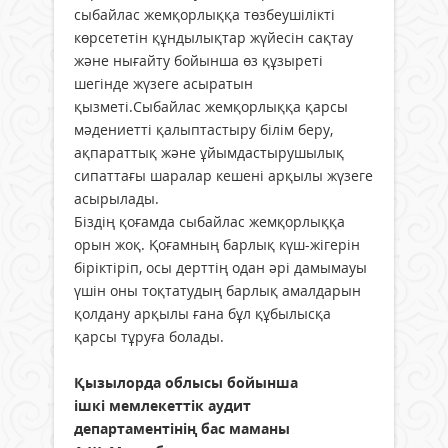
сыбайлас жемқорлыққа төзбеушілікті
көрсететін құндылықтар жүйесін сақтау
және нығайту бойынша өз құзыреті
шегінде жүзеге асыратын
қызметі.Сыбайлас жемқорлыққа қарсы
мәдениетті қалыптастыру білім беру,
ақпараттық және ұйымдастырушылық
сипаттағы шаралар кешені арқылы жүзеге
асырылады.
Біздің қоғамда сыбайлас жемқорлыққа
орын жоқ. Қоғамның барлық күш-жігерін
біріктіріп, осы дерттің одан әрі дамымауы
үшін оны тоқтатудың барлық амалдарын
қолдану арқылы ғана бұл құбылысқа
қарсы тұруға болады.
Қызылорда облысы бойынша
ішкі мемлекеттік аудит
департаментінің бас маманы