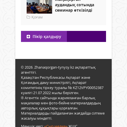
аудандық сотында
семинар өткізілді
Қоғам
Пікір қалдыру
© 2026. Zhanaqorgan-tynysy.kz ақпараттық
агенттігі.
Қазақстан Республикасы Ақпарат және
Қоғамдық даму министрлігі, Ақпарат
комитетінің тіркеу туралы № KZ12VPY00052387
куәлігі 21.07.2022 жылы берілген.
® Агенттік сайтында жарияланған барлық
мақалалар мен фото-бейне материалдардың
авторлық құқықтары қорғалған.
Материалдарды пайдаланған жағдайда сілтеме
жасалуы міндетті.
Меншік иесі:
«Сыр медиа»
ЖШС.