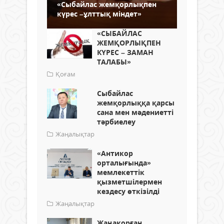
«Сыбайлас жемқорлықпен
күрес –ұлттық міндет»
«СЫБАЙЛАС
ЖЕМҚОРЛЫҚПЕН
КҮРЕС – ЗАМАН
ТАЛАБЫ»
Қоғам
Сыбайлас
жемқорлыққа қарсы
сана мен мәдениетті
тәрбиелеу
Жаңалықтар
«Антикор
орталығында»
мемлекеттік
қызметшілермен
кездесу өткізілді
Жаңалықтар
Жаңақорған