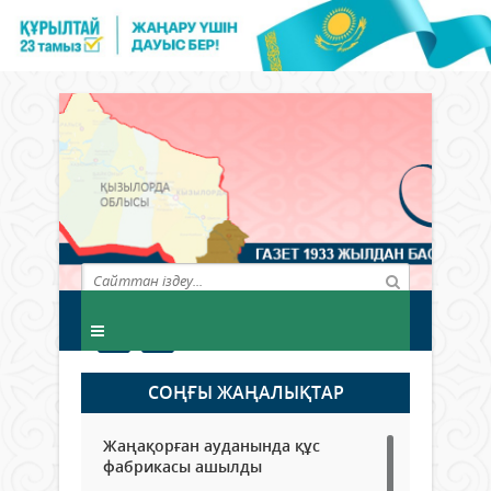
СОҢҒЫ ЖАҢАЛЫҚТАР
Жаңақорған ауданында құс
фабрикасы ашылды