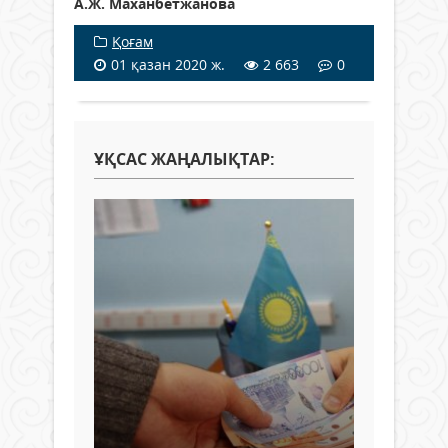
А.Ж. Маханбетжанова
Қоғам
01 қазан 2020 ж.
2 663
0
ҰҚСАС ЖАҢАЛЫҚТАР: