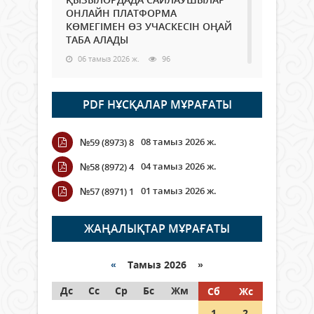
ОНЛАЙН ПЛАТФОРМА
КӨМЕГІМЕН ӨЗ УЧАСКЕСІН ОҢАЙ
ТАБА АЛАДЫ
06 тамыз 2026 ж.
96
Open Air: Қызылорда облысы
PDF НҰСҚАЛАР МҰРАҒАТЫ
полиция департаменті 20
мыңнан астам көрерменнің
қауіпсіздігін қамтамасыз етті
08 тамыз 2026 ж.
№59 (8973) 8
06 тамыз 2026 ж.
115
04 тамыз 2026 ж.
№58 (8972) 4
Wi-Fi ҚАБЫРҒА АРҚЫЛЫ ҚАЛАЙ
01 тамыз 2026 ж.
№57 (8971) 1
ӨТЕДІ?
06 тамыз 2026 ж.
274
ЖАҢАЛЫҚТАР МҰРАҒАТЫ
Как могут проголосовать
граждане Казахстана,
«
Тамыз 2026 »
находящиеся за рубежом?
Дс
Сс
Ср
Бс
Жм
Сб
Жс
05 тамыз 2026 ж.
155
1
2