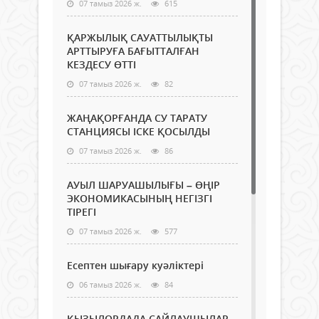
07 тамыз 2026 ж.
615
ҚАРЖЫЛЫҚ САУАТТЫЛЫҚТЫ
АРТТЫРУҒА БАҒЫТТАЛҒАН
КЕЗДЕСУ ӨТТІ
07 тамыз 2026 ж.
82
ЖАҢАҚОРҒАНДА СУ ТАРАТУ
СТАНЦИЯСЫ ІСКЕ ҚОСЫЛДЫ
07 тамыз 2026 ж.
86
АУЫЛ ШАРУАШЫЛЫҒЫ – ӨҢІР
ЭКОНОМИКАСЫНЫҢ НЕГІЗГІ
ТІРЕГІ
07 тамыз 2026 ж.
577
Есептен шығару куәліктері
06 тамыз 2026 ж.
84
ҚЫЗЫЛОРДАДА САЙЛАУШЫЛАР