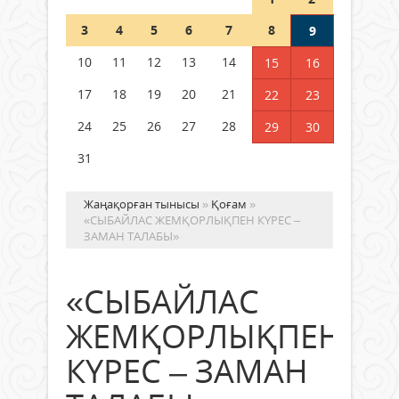
Шетелде жүрген Қазақстан
3
4
5
6
7
8
9
азаматтары қалай дауыс бере
алады?
10
11
12
13
14
15
16
05 тамыз 2026 ж.
165
17
18
19
20
21
22
23
24
25
26
27
28
29
30
31
Жаңақорған тынысы
»
Қоғам
»
«СЫБАЙЛАС ЖЕМҚОРЛЫҚПЕН КҮРЕС –
ЗАМАН ТАЛАБЫ»
«СЫБАЙЛАС
ЖЕМҚОРЛЫҚПЕН
КҮРЕС – ЗАМАН