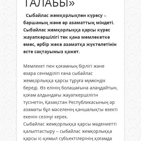
ТАЛАБЫ»
Сыбайлас жемқорлықпен күресу –
баршаның және әр азаматтың міндеті.
Сыбайлас жемқорлыққа қарсы күрес
жауапкершілігі тек қана мемлекетке
емес, әрбір жеке азаматқа жүктелетінін
есте сақтауымыз қажет.
Мемлекет пен қоғамның бірлігі және
өзара сенімділігі ғана сыбайлас
жемқорлыққа қарсы тұруға мүмкіндік
береді. Өз елінің болашағына алаңдайтын,
қоғам алдындағы жауапкершілігін
түсінетін, Қазақстан Республикасының әр
азаматы бұл мәселенің қаншалықты өзекті
екенін сезінуі керек.
Сыбайлас жемқорлыққа қарсы мәдениетті
қалыптастыру – сыбайлас жемқорлыққа
қарсы іс-қимыл субъектілерінің қоғамда