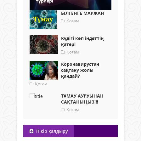
түрлері
БІЛГЕНГЕ МАРЖАН
Қоғам
Күдігі көп індеттің
қатері
Қоғам
Коронавирустан
сақтану жолы
қандай?
Қоғам
ТҰМАУ АУРУЫНАН
САҚТАНЫҢЫЗ!!!
Қоғам
Пікір қалдыру