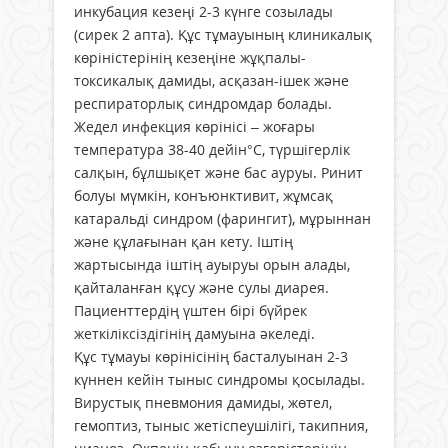
инкубация кезеңі 2-3 күнге созылады
(сирек 2 апта). Құс тұмауының клиникалық
көріністерінің кезеңіне жұқпалы-
токсикалық дамиды, асқазан-ішек және
респираторлық синдромдар болады.
Жедел инфекция көрінісі – жоғары
температура 38-40 дейін°С, түршігерлік
салқын, бұлшықет және бас ауруы. Ринит
болуы мүмкін, конъюнктивит, жұмсақ
катаральді синдром (фарингит), мұрыннан
және құлағынан қан кету. Іштің
жартысында іштің ауыруы орын алады,
қайталанған құсу және сулы диарея.
Пациенттердің үштен бірі бүйрек
жеткіліксіздігінің дамуына әкеледі.
Құс тұмауы көрінісінің басталуынан 2-3
күннен кейін тыныс синдромы қосылады.
Вирустық пневмония дамиды, жөтел,
гемоптиз, тыныс жетіспеушілігі, такипния,