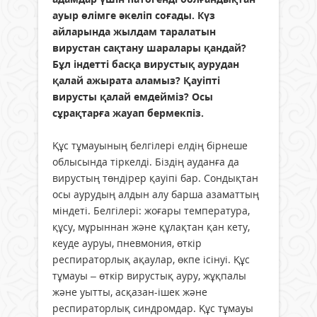
ауыр өлімге әкеліп соғады. Күз
айларында жылдам таралатын
вирустан сақтану шаралары қандай?
Бұл індетті басқа вирустық аурудан
қалай ажырата аламыз? Қауіпті
вирусты қалай емдейміз? Осы
сұрақтарға жауап бермекпіз.
Құс тұмауының белгілері елдің бірнеше
облысында тіркелді. Біздің ауданға да
вирустың төндірер қауіпі бар. Сондықтан
осы аурудың алдын алу барша азаматтың
міндеті. Белгілері: жоғары температура,
құсу, мұрыннан және құлақтан қан кету,
кеуде ауруы, пневмония, өткір
респираторлық ақаулар, өкпе ісінуі. Құс
тұмауы – өткір вирустық ауру, жұқпалы
және уытты, асқазан-ішек және
респираторлық синдромдар. Құс тұмауы