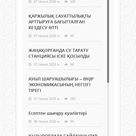
07 тамыз 2026 ж.
630
ҚАРЖЫЛЫҚ САУАТТЫЛЫҚТЫ
АРТТЫРУҒА БАҒЫТТАЛҒАН
КЕЗДЕСУ ӨТТІ
07 тамыз 2026 ж.
99
ЖАҢАҚОРҒАНДА СУ ТАРАТУ
СТАНЦИЯСЫ ІСКЕ ҚОСЫЛДЫ
07 тамыз 2026 ж.
98
АУЫЛ ШАРУАШЫЛЫҒЫ – ӨҢІР
ЭКОНОМИКАСЫНЫҢ НЕГІЗГІ
ТІРЕГІ
07 тамыз 2026 ж.
592
Есептен шығару куәліктері
06 тамыз 2026 ж.
99
ҚЫЗЫЛОРДАДА САЙЛАУШЫЛАР