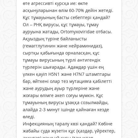
өте агрессивті курсқа ие: өкпе
асқынуларынан өлім 60-70% дейін жетеді.
Құс тұмауының басты себептері қандай?
Ол – РНҚ вирусы, құс тұмауы, тұмау
ауруына жатады, Ortomyxoviridae отбасы.
Ақуыздың түріне байланысты
(гемагглутинин және нейраминидаз),
сыртқы қабығында орналасқан, құс
тұмауы вирусының түрлі антигендік
түрлерін шығарады. Адамдар үшін ең
үлкен қауіп H5N1 және H7N7 штамптары
бар, өйткені олар тез мутацияға қабілетті
және аурудың ауыр түрлеріне және
жоғары өлімге әкеп соғуы мүмкін. Құс
тұмауының вирусы ұзаққа созылмайды,
алайда 2-3 минут ішінде қайнаған кезде
өледі.
Инфекцияның таралу көзі қандай? Көбіне
жабайы суда жүзетін құс (қаздар, үйректер,
аққулар) және үй құсы (тауықтар,