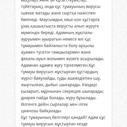
түйетауық), онда құс тұмауының вирусы
ішекке жатады және сыртқа нәжіспен
бөлінеді. Маусымдық көші-қон құстарға
ұзақ қашықтықта вирусты алып жүруге
мүмкіндік береді. Адамның жұқпалы
ауруымен ауыратын немесе өлі құс
тұмауымен байланыста болу арқылы
ауамен түсетін тамшылармен және
фекаль-ауыз жолымен жүзеге асырылады.
Адамнан адамға жұғу тіркелмеген.Құс
тұмауы вирусын жұқтырған құстардың
жүрісі баяулайды, суды ашкөздікпен ішу,
жыртылған, дыбыс шығарады. Көздері
қызарып, мұрнынан секреция шығарады;
диарея пайда болады, жүру бұзылады.
Өлгенге дейін сырғалар мен ілгек
цианозы байқалады.
Құс тұмауының белгілері қандай? Адам құс
тұмауы вирусын жұқтырған кезде