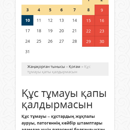
Шетелде жүрген Қазақстан
3
4
5
6
7
8
9
азаматтары қалай дауыс бере
алады?
10
11
12
13
14
15
16
05 тамыз 2026 ж.
179
17
18
19
20
21
22
23
24
25
26
27
28
29
30
31
Жаңақорған тынысы
»
Қоғам
» Құс
тұмауы қапы қалдырмасын
Құс тұмауы қапы
қалдырмасын
Құс тұмауы – құстардың жұқпалы
ауруы, патогеннің кейбір штамптары
адамдар үшін патогенді болғандықтан