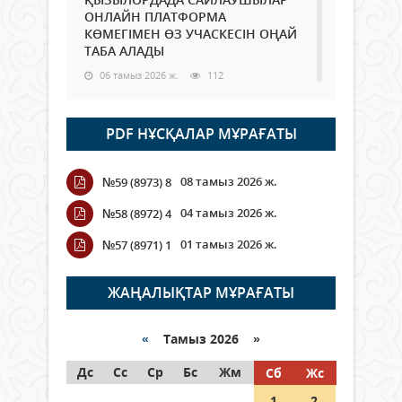
ОНЛАЙН ПЛАТФОРМА
КӨМЕГІМЕН ӨЗ УЧАСКЕСІН ОҢАЙ
ТАБА АЛАДЫ
06 тамыз 2026 ж.
112
Open Air: Қызылорда облысы
PDF НҰСҚАЛАР МҰРАҒАТЫ
полиция департаменті 20
мыңнан астам көрерменнің
қауіпсіздігін қамтамасыз етті
08 тамыз 2026 ж.
№59 (8973) 8
06 тамыз 2026 ж.
142
04 тамыз 2026 ж.
№58 (8972) 4
Wi-Fi ҚАБЫРҒА АРҚЫЛЫ ҚАЛАЙ
01 тамыз 2026 ж.
№57 (8971) 1
ӨТЕДІ?
06 тамыз 2026 ж.
288
ЖАҢАЛЫҚТАР МҰРАҒАТЫ
Как могут проголосовать
граждане Казахстана,
«
Тамыз 2026 »
находящиеся за рубежом?
Дс
Сс
Ср
Бс
Жм
Сб
Жс
05 тамыз 2026 ж.
168
1
2