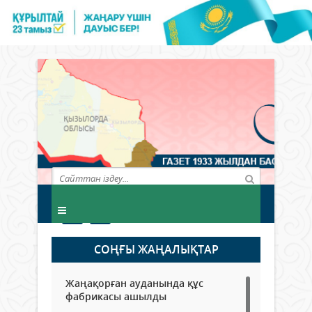
СОҢҒЫ ЖАҢАЛЫҚТАР
Жаңақорған ауданында құс
фабрикасы ашылды