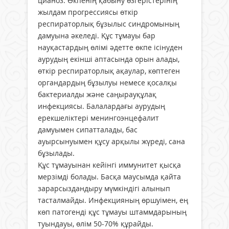
цианоз. Өкпенің қабыну өзгерістерінің
жылдам прогрессиясы өткір
респираторлық бұзылыс синдромының
дамуына әкеледі. Құс тұмауы бар
науқастардың өлімі әдетте өкпе ісінуден
аурудың екінші аптасында орын алады,
өткір респираторлық ақаулар, көптеген
органдардың бұзылуы немесе қосалқы
бактериалды және саңырауқұлақ
инфекциясы. Балалардағы аурудың
ерекшеліктері менингоэнцефалит
дамуымен сипатталады, бас
ауырсынуымен құсу арқылы жүреді, сана
бұзылады.
Құс тұмауынан кейінгі им­му­нитет қысқа
мерзімді бола­ды. Басқа маусымда қайта
зарарсыздандыру мүмкін­дігі алынып
тасталмайды. Ин­фек­цияның өршуімен, ең
көп патогенді құс тұмауы штам­м­дарының
туындауы, өлім 50-70% құрайды.