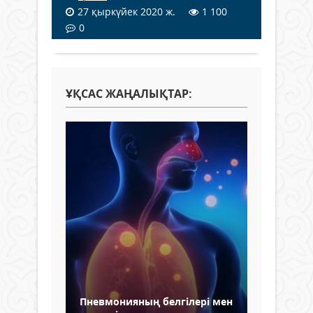
27 қыркүйек 2020 ж.
1 100
0
ҰҚСАС ЖАҢАЛЫҚТАР:
Пневмонияның белгілері мен