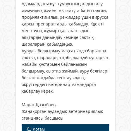
Адамдардағы құс тұмауының алдын алу
иммундық жүйені нығайтуға бағытталған,
профилактикалық режимдер үшін вирусқа
қарсы препараттарды қабылдау. Құс еті
мен тауық жұмыртқасынан ыдыс-
аяқтарды дайындау кезінде сақтық
шараларын қабылдаңыз.
Ауруды болдырмау мақса­тында барынша
сақтық шараларын қабылдап,үй құстарын
жабайы құстармен байланысын
болдырмау, сыртқа жаймай, ауру белгілері
болған жағдайда кент ауылдық
округтердегі ветеринар мамандарға
хабарлау керек.
Марат Қазыбаев,
Жаңақорған аудандық ветеринариялық
станциясы басшысы
Қоғам