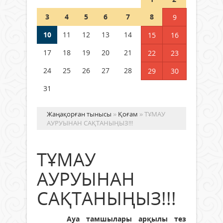
Шетелде жүрген Қазақстан
3
4
5
6
7
8
9
азаматтары қалай дауыс бере
алады?
10
11
12
13
14
15
16
05 тамыз 2026 ж.
181
17
18
19
20
21
22
23
24
25
26
27
28
29
30
31
Жаңақорған тынысы
»
Қоғам
» ТҰМАУ
АУРУЫНАН САҚТАНЫҢЫЗ!!!
ТҰМАУ
АУРУЫНАН
САҚТАНЫҢЫЗ!!!
Ауа тамшылары арқылы тез