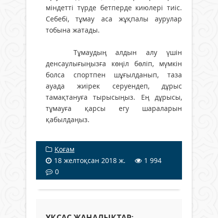
міндетті түрде бетперде киюлері тиіс.
Себебі, тұмау аса жұқпалы аурулар
тобына жатады.
Тұмаудың алдын алу үшін
денсаулығыңызға көңіл бөліп, мүмкін
болса спортпен шұғылданып, таза
ауада жиірек серуендеп, дұрыс
тамақтануға тырысыңыз. Ең дұрысы,
тұмауға қарсы егу шараларын
қабылдаңыз.
Қоғам
18 желтоқсан 2018 ж.
1 994
0
ҰҚСАС ЖАҢАЛЫҚТАР: