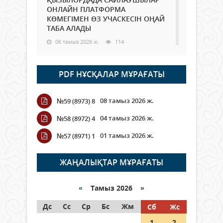
ОНЛАЙН ПЛАТФОРМА
КӨМЕГІМЕН ӨЗ УЧАСКЕСІН ОҢАЙ
ТАБА АЛАДЫ
06 тамыз 2026 ж.
114
Open Air: Қызылорда облысы
PDF НҰСҚАЛАР МҰРАҒАТЫ
полиция департаменті 20
мыңнан астам көрерменнің
қауіпсіздігін қамтамасыз етті
08 тамыз 2026 ж.
№59 (8973) 8
06 тамыз 2026 ж.
144
04 тамыз 2026 ж.
№58 (8972) 4
Wi-Fi ҚАБЫРҒА АРҚЫЛЫ ҚАЛАЙ
01 тамыз 2026 ж.
№57 (8971) 1
ӨТЕДІ?
06 тамыз 2026 ж.
289
ЖАҢАЛЫҚТАР МҰРАҒАТЫ
Как могут проголосовать
граждане Казахстана,
«
Тамыз 2026 »
находящиеся за рубежом?
Дс
Сс
Ср
Бс
Жм
Сб
Жс
05 тамыз 2026 ж.
169
1
2