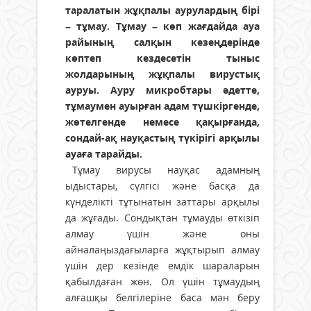
таралатын жұқпалы аурулардың бірі
– тұмау. Тұмау – көп жағдайда ауа
райының салқын кезеңдерінде
көптеп кездесетін тыныс
жолдарының жұқпалы вирустық
ауруы. Ауру микробтары әдетте,
тұмаумен ауырған адам түшкіргенде,
жөтелгенде немесе қақырғанда,
сондай-ақ науқастың түкірігі арқылы
ауаға тарайды.
Тұмау вирусы науқас адамның
ыдыстары, сүлгісі және басқа да
күнделікті тұтынатын заттары арқылы
да жұғады. Сондықтан тұмауды өткізіп
алмау үшін және оны
айналаңыздағыларға жұқтырып алмау
үшін дер кезінде емдік шараларын
қабылдаған жөн. Ол үшін тұмаудың
алғашқы белгілеріне баса мән беру