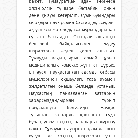
қажет. Тұмауратқан адам көбінесе
әлсін-әлсін түшкіре бастайды, оның
дене қызуы көтеріліп, буын-буындары
сырқырап ауырсына бастайды, сондай-
ақ үздіксіз жөтеледі, көз-мұрындарынан
су аға бастайды. Осындай алғашқы
белгілері байқалысымен емдеу
шараларын жедел қолға алыңыз.
Тұмауды асқындырып алмай тұрып
медициналық көмекке жүгінген дұрыс.
Ең әуелі науқастанған адамды отбасы
мүшелерінен оқшаулап, таза ауамен
желдетілген оңаша бөлмеде ұстаңыз.
Науқастың пайдаланған заттарын
зарарсыздандырмай тұрып
пайдалануға болмайды. Науқас
тұтынған заттарды қайнаған суда
булап, үнемі сақтық шараларын жүргізу
қажет. Тұмаумен ауырған адам да, оны
күтуші де сақтық шаралары үшін