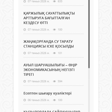
07 тамыз 2026 ж.
633
ҚАРЖЫЛЫҚ САУАТТЫЛЫҚТЫ
АРТТЫРУҒА БАҒЫТТАЛҒАН
КЕЗДЕСУ ӨТТІ
07 тамыз 2026 ж.
100
ЖАҢАҚОРҒАНДА СУ ТАРАТУ
СТАНЦИЯСЫ ІСКЕ ҚОСЫЛДЫ
07 тамыз 2026 ж.
101
АУЫЛ ШАРУАШЫЛЫҒЫ – ӨҢІР
ЭКОНОМИКАСЫНЫҢ НЕГІЗГІ
ТІРЕГІ
07 тамыз 2026 ж.
594
Есептен шығару куәліктері
06 тамыз 2026 ж.
100
ҚЫЗЫЛОРДАДА САЙЛАУШЫЛАР