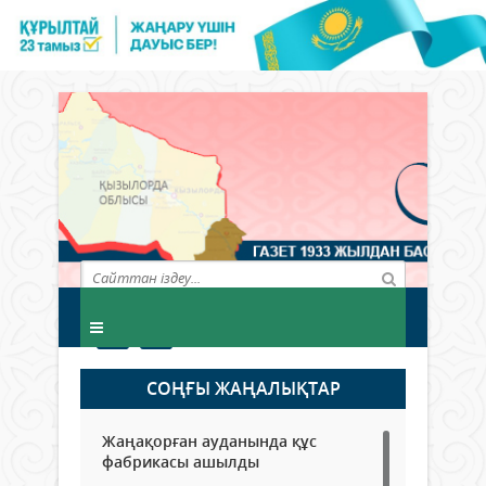
СОҢҒЫ ЖАҢАЛЫҚТАР
Жаңақорған ауданында құс
фабрикасы ашылды