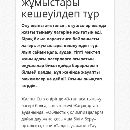
жұмыстары
кешеуілдеп тұр
Оқу жылы аяқталып, оқушылар жылда
жазғы тынығу лагеріне асығатын еді.
Бірақ биыл карантинге байланысты
лагерь жұмыстары кешеуілдеп тұр.
Жыл сайын қала, аудан, тіпті мектеп
жанындағы лагерлерге ағылатын
оқушылар биыл қайда барарларын
білмей қалды. Бұл жөнінде жауапты
мекемелер не дейді? Осыны анықтап
көрдік.
Жалпы Сыр өңірінде 40-тан аса тынығу
лагері болса, соның екеуі Жаңақорған
ауданында. «Облыстық олимпиадаларға
дайындау және қосымша білім беру»
орталығы, яғни «Талдысу» және «Тау