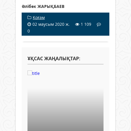
Әлібек ЖАРЫҚБАЕВ
Қоғам
02 маусым 2020 ж.
1 109
0
ҰҚСАС ЖАҢАЛЫҚТАР: