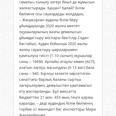
самалы» тынығу лагері биыл да жұмысын
жалғастырады. Қашан? Қалай? Білім
бөліміне осы сауалдарды жолдадық.
– Жаңақорған ауданы білім беру
ұйымдарында 2020 жылға мектеп
оқушыларының жазғы демалысын
ұйымдастыру жоспары бекітілді.Содан
бастайық. Аудан бойынша 2020 жылы
жазғы сауықтыру шараларымен
қамтылуға тиісті (1-10 сынып) оқушылар
саны – 16690. Арнайы атаулы көмек (АСП)
алатын лагерь жасындағы (9-13 жас) бала
саны – 940. Бірінші кезекте көрсетілген
санаттағы барлық баланы сыртқы
лагерьлермен, демалыспен қамтамасыз
ету жоспарланды. Бұл мақсатта
бюджеттен 21 млн. 453 мың теңге қаржы
қаралды, – деді аудандық білім бөлімінің
тәрбие ісі жөніндегі бас инспекторы Мира
Жандарбекова.