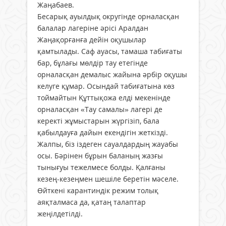
Жаңабаев.
Бесарық ауылдық округінде орна­ласқан
балалар лагеріне әрісі Аралдан
Жаңақорғанға дейін оқу­шылар
қамтылады. Саф ауасы, тамаша табиғаты
бар, бұлағы мөлдір тау етегінде
орналасқан демалыс жайына әрбір оқушы
келуге құмар. Осындай табиғатына көз
тоймайтын Құттықожа елді мекенінде
орна­ласқан «Тау самалы» лагері де
керекті жұмыстарын жүргізіп, бала
қабылдауға дайын екендігін жеткізді.
Жалпы, біз іздеген сауалдардың жауабы
осы. Бәрінен бұрын баланың жазғы
тынығуы тежелмесе болды. Қалғаны
кезең-кезеңмен шешіле беретін мәселе.
Өйткені карантиндік режим толық
аяқталмаса да, қатаң талаптар
жеңілдетілді.