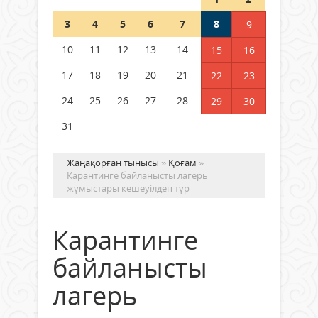
Шетелде жүрген Қазақстан
3
4
5
6
7
8
9
азаматтары қалай дауыс бере
алады?
10
11
12
13
14
15
16
05 тамыз 2026 ж.
157
17
18
19
20
21
22
23
24
25
26
27
28
29
30
31
Жаңақорған тынысы
»
Қоғам
»
Карантинге байланысты лагерь
жұмыстары кешеуілдеп тұр
Карантинге
байланысты
лагерь