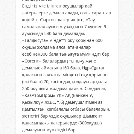
Енді тізімге ілінген оқушылар қай
лагерьлерге демала алады, соны сараптап
көрейік. Сыртқы ла­герь­лерге, «Тау
самалына» ауы­сым ұзақтығы 7 күннен 9
ауы­сымда 540 бала демалады.
«Талдысуға» міндетті оқу қорынан 600
оқушы жолдама алса, ата-аналар
есебінен300 бала тынығуға мүмкіндігі бар.
«Өзгент» балалардың тынығу және
демалыс аймағына160 бала, Нұр-Сұлтан
қаласына саяхатқа міндетті оқу қорынан
(екі бөліп) 70, кәсіподақ қолдауы арқылы
250 оқушыға жолдама дайын. Сондай-ақ
«КазАтомПром» ҰК» АҚ (Байкен-У,
Қызылқұм ЖШС, т.б) демеушілігімен аз
қамтылған, көпбалалы отбасы балаларын,
жетістігі бар үздік оқушылар Шымкент
қаласындағы лагерьлерде (300оқушы)
демалуына мүмкіндігі бар.