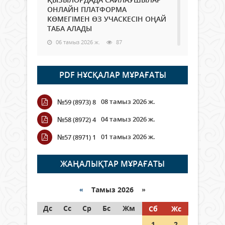
ОНЛАЙН ПЛАТФОРМА
КӨМЕГІМЕН ӨЗ УЧАСКЕСІН ОҢАЙ
ТАБА АЛАДЫ
06 тамыз 2026 ж.
87
Open Air: Қызылорда облысы
PDF НҰСҚАЛАР МҰРАҒАТЫ
полиция департаменті 20
мыңнан астам көрерменнің
қауіпсіздігін қамтамасыз етті
08 тамыз 2026 ж.
№59 (8973) 8
06 тамыз 2026 ж.
99
04 тамыз 2026 ж.
№58 (8972) 4
Wi-Fi ҚАБЫРҒА АРҚЫЛЫ ҚАЛАЙ
01 тамыз 2026 ж.
№57 (8971) 1
ӨТЕДІ?
06 тамыз 2026 ж.
265
ЖАҢАЛЫҚТАР МҰРАҒАТЫ
Как могут проголосовать
граждане Казахстана,
«
Тамыз 2026 »
находящиеся за рубежом?
Дс
Сс
Ср
Бс
Жм
Сб
Жс
05 тамыз 2026 ж.
146
1
2