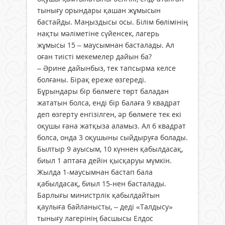
тынығу орын­дары қашан жұмысын
бастайды. Маңыздысы осы. Білім бөлімінің
нақты мәліметіне сүйенсек, лагерь
жұмысы 15 – маусымнан басталады. Ал
оған тиісті мекемелер дайын ба?
– Әрине дайынбыз, тек тапсырма келсе
болғаны. Бірақ ереже өзгереді.
Бұрындары бір бөлмеге төрт баладан
жататын болса, енді бір балаға 9 квадрат
деп өзгерту енгізілген, әр бөлмеге тек екі
оқушы ғана жатқыза аламыз. Ал 6 квадрат
болса, онда 3 оқушыны сыйдыруға болады.
Былтыр 9 ауысым, 10 күннен қабылдасақ,
биыл 1 аптаға дейін қысқаруы мүм­кін.
Жылда 1-маусымнан бастап бала
қабылдасақ, биыл 15-нен басталады.
Барлығы министрлік қа­был­дайтын
қаулыға байланысты, – деді «Талдысу»
тынығу лагерінің басшысы Елдос