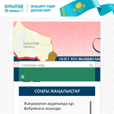
СОҢҒЫ ЖАҢАЛЫҚТАР
Жаңақорған ауданында құс
фабрикасы ашылды