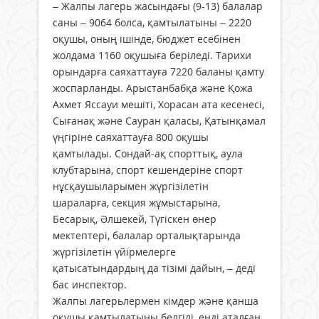
– Жалпы лагерь жасындағы (9-13) балалар
саны – 9064 болса, қамтылатыны – 2220
оқушы, оның ішінде, бюджет есебінен
жолдама 1160 оқушыға беріледі. Тарихи
орындарға саяхаттауға 7220 баланы қамту
жоспарланды. Арыстанбабқа және Қожа
Ахмет Яссауи мешіті, Хорасан ата кесенесі,
Сығанақ және Сауран қаласы, Қатынқамал
үңгіріне саяхаттауға 800 оқушы
қамтылады. Сондай-ақ спорттық, аула
клубтарына, спорт кешендеріне спорт
нұсқаушыларымен жүр­гізілетін
шараларға, секция жұ­мыс­тарына,
Бесарық, Әлшекей, Түгіскен өнер
мектептері, балалар орталықтарында
жүргізілетін үйір­мелерге
қатысатындардың да тізімі дайын, – деді
бас инспектор.
Жалпы лагерьлермен кімдер және қанша
оқушы қамтылатыны белгілі, енді аталған