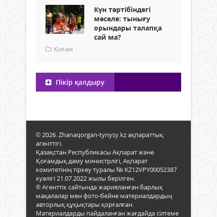
Күн тәртібіндегі
мәселе: тынығу
орындары талапқа
сай ма?
Қоғам
Пікір қалдыру
© 2026. Zhanaqorgan-tynysy.kz ақпараттық
агенттігі.
Қазақстан Республикасы Ақпарат және
Қоғамдық даму министрлігі, Ақпарат
комитетінің тіркеу туралы № KZ12VPY00052387
куәлігі 21.07.2022 жылы берілген.
® Агенттік сайтында жарияланған барлық
мақалалар мен фото-бейне материалдардың
авторлық құқықтары қорғалған.
Материалдарды пайдаланған жағдайда сілтеме