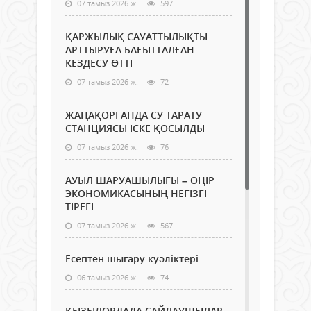
07 тамыз 2026 ж.
597
ҚАРЖЫЛЫҚ САУАТТЫЛЫҚТЫ
АРТТЫРУҒА БАҒЫТТАЛҒАН
КЕЗДЕСУ ӨТТІ
07 тамыз 2026 ж.
72
ЖАҢАҚОРҒАНДА СУ ТАРАТУ
СТАНЦИЯСЫ ІСКЕ ҚОСЫЛДЫ
07 тамыз 2026 ж.
76
АУЫЛ ШАРУАШЫЛЫҒЫ – ӨҢІР
ЭКОНОМИКАСЫНЫҢ НЕГІЗГІ
ТІРЕГІ
07 тамыз 2026 ж.
567
Есептен шығару куәліктері
06 тамыз 2026 ж.
74
ҚЫЗЫЛОРДАДА САЙЛАУШЫЛАР