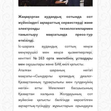
Жаңақорған аудандық сотында сот
жүйесіндегі ақпараттық сервистерді және
электронды технологиялармен
таныстыру мақсатында пресс-тур
өткізілді.
Іс-шараға аудандық соттың кеңсе
меңгерушісі мен кеңсе қызметкерлері,
кенттегі
№163 орта мектебінің ұстаздары
мен
оқушылары және БАҚ өкілі қатысты.
Аталған шараның негізгі
мақсаты-«Сындарлы қоғамдық диалог-
Қазақстанның тұрақтылығы мен гүлденуінің
негізі» атты Мемлекет басшысының
Қазақстан халқына Жолдауының сот
жүйесіне қатысты бөлігінде көрсетілген
ақпарттық-түсіндіру жұмыстарын орындауға