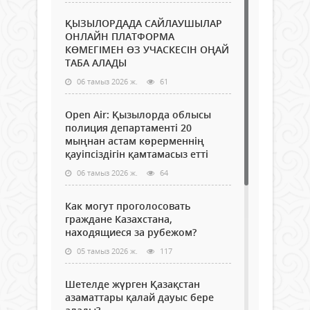
ҚЫЗЫЛОРДАДА САЙЛАУШЫЛАР
ОНЛАЙН ПЛАТФОРМА
КӨМЕГІМЕН ӨЗ УЧАСКЕСІН ОҢАЙ
ТАБА АЛАДЫ
06 тамыз 2026 ж.
61
Open Air: Қызылорда облысы
полиция департаменті 20
мыңнан астам көрерменнің
қауіпсіздігін қамтамасыз етті
06 тамыз 2026 ж.
64
Как могут проголосовать
граждане Казахстана,
находящиеся за рубежом?
05 тамыз 2026 ж.
117
Шетелде жүрген Қазақстан
азаматтары қалай дауыс бере