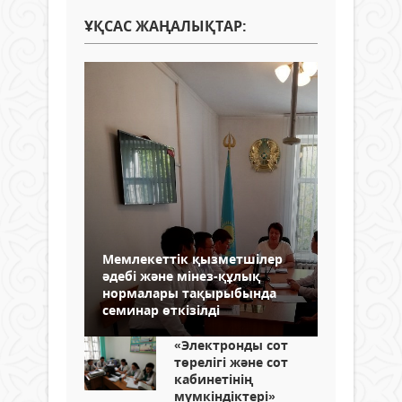
ҰҚСАС ЖАҢАЛЫҚТАР:
Мемлекеттік қызметшілер
әдебі және мінез-құлық
нормалары тақырыбында
семинар өткізілді
«Электронды сот
төрелігі және сот
кабинетінің
мүмкіндіктері»