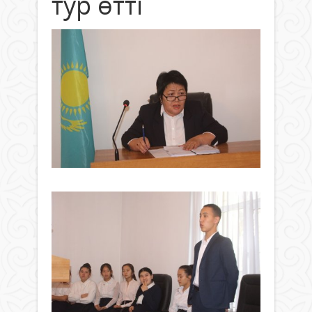
тур өтті