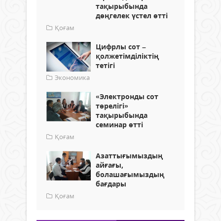
тақырыбында
дөңгелек үстел өтті
Қоғам
Цифрлы сот –
қолжетімділіктің
тетігі
Экономика
«Электронды сот
төрелігі»
тақырыбында
семинар өтті
Қоғам
Азаттығымыздың
айғағы,
болашағымыздың
бағдары
Қоғам