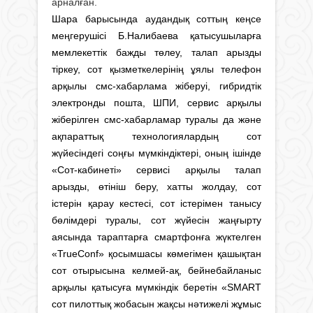
арналған.
Шара барысында аудандық соттың кеңсе
меңгерушісі Б.Налибаева қатысушыларға
мемлекеттік бажды төлеу, талап арызды
тіркеу, сот қызметкелерінің ұялы телефон
арқылы смс-хабарлама жіберуі, гибридтік
электронды пошта, ШПИ, сервис арқылы
жіберілген смс-хабарламар туралы да және
ақпараттық технологиялардың сот
жүйесіндегі соңғы мүмкіндіктері, оның ішінде
«Сот-кабинеті» сервисі арқылы талап
арызды, өтініш беру, хатты жолдау, сот
істерін қарау кестесі, сот істерімен танысу
бөлімдері туралы, сот жүйесін жаңғырту
аясында тараптарға смартфонға жүктелген
«TrueConf» қосымшасы көмегімен қашықтан
сот отырысына келмей-ақ, бейнебайланыс
арқылы қатысуға мүмкіндік беретін «SMART
сот пилоттық жобасын жақсы нәтижелі жұмыс