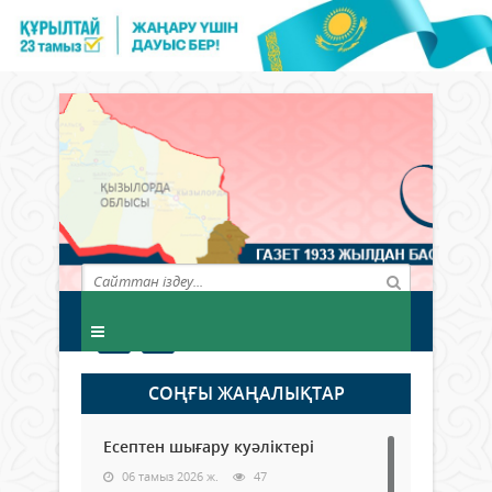
СОҢҒЫ ЖАҢАЛЫҚТАР
Есептен шығару куәліктері
06 тамыз 2026 ж.
47