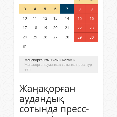
3
4
5
6
7
8
9
Германия аптап ыстыққа
байланысты суды үнемдей
10
11
12
13
14
15
16
бастады
17
18
19
20
21
22
23
04 тамыз 2026 ж.
95
24
25
26
27
28
29
30
31
Жаңақорған тынысы
»
Қоғам
»
Жаңақорған аудандық сотында пресс-тур
өтті
Жаңақорған
аудандық
сотында пресс-