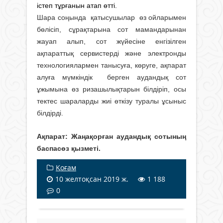
істеп тұрғанын атап өтті.
Шара соңында қатысушылар өз ойларымен
бөлісіп, сұрақтарына сот мамандарынан
жауап алып, сот жүйесіне енгізілген
ақпараттық сервистерді және электронды
технологиялармен танысуға, көруге, ақпарат
алуға мүмкіндік берген аудандық сот
ұжымына өз ризашылықтарын білдіріп, осы
тектес шараларды жиі өткізу туралы ұсыныс
білдірді.
Ақпарат: Жаңақорған аудандық сотының
баспасөз қызметі.
Қоғам
10 желтоқсан 2019 ж.
1 188
0