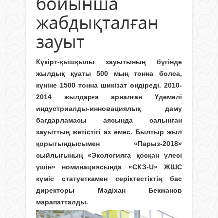
бойынша
жабдықталған
зауыт
Күкірт-қышқылы зауытының бүгінде
жылдық қуаты 500 мың тонна болса,
күніне 1500 тонна шикізат өндіреді. 2010-
2014 жылдарға арналған Үдемелі
индустриалды-инновациялық даму
бағдарламасы аясында салынған
зауыттың жетістігі аз емес. Былтыр жыл
қорытындысымен «Парыз-2018»
сыйлығының «Экологияға қосқан үлесі
үшін» номинациясында «СКЗ-U» ЖШС
күміс статуеткамен серіктестіктің бас
директоры Мәдіхан Бекжанов
марапатталды.