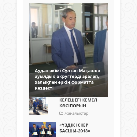
Аудан әкімі Сұлтан Мақашов
ауылдық округтерді аралап,
халықпен еркін форматта
кездесті
КЕЛЕШЕГІ КЕМЕЛ
КӘСІПОРЫН
Жаңалықтар
«ҮЗДІК ІСКЕР
БАСШЫ-2018»