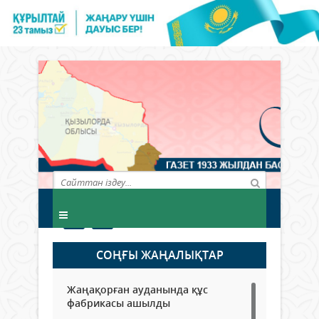
СОҢҒЫ ЖАҢАЛЫҚТАР
Жаңақорған ауданында құс
фабрикасы ашылды