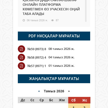
ОНЛАЙН ПЛАТФОРМА
КӨМЕГІМЕН ӨЗ УЧАСКЕСІН ОҢАЙ
ТАБА АЛАДЫ
06 тамыз 2026 ж.
87
Open Air: Қызылорда облысы
PDF НҰСҚАЛАР МҰРАҒАТЫ
полиция департаменті 20
мыңнан астам көрерменнің
қауіпсіздігін қамтамасыз етті
08 тамыз 2026 ж.
№59 (8973) 8
06 тамыз 2026 ж.
97
04 тамыз 2026 ж.
№58 (8972) 4
Wi-Fi ҚАБЫРҒА АРҚЫЛЫ ҚАЛАЙ
01 тамыз 2026 ж.
№57 (8971) 1
ӨТЕДІ?
06 тамыз 2026 ж.
265
ЖАҢАЛЫҚТАР МҰРАҒАТЫ
Как могут проголосовать
граждане Казахстана,
«
Тамыз 2026 »
находящиеся за рубежом?
Дс
Сс
Ср
Бс
Жм
Сб
Жс
05 тамыз 2026 ж.
146
1
2