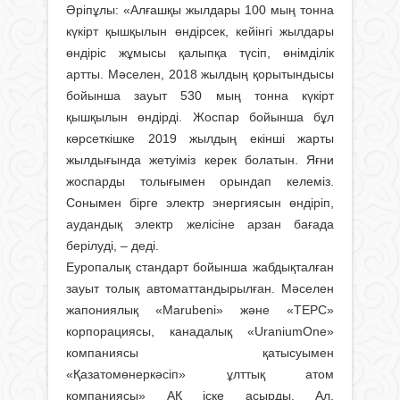
Әріпұлы: «Алғашқы жылдары 100 мың тонна
күкірт қышқылын өндірсек, кейінгі жылдары
өндіріс жұмысы қалыпқа түсіп, өнімділік
артты. Мәселен, 2018 жылдың қорытындысы
бойынша зауыт 530 мың тонна күкірт
қышқылын өндірді. Жоспар бойынша бұл
көрсеткішке 2019 жылдың екінші жарты
жылдығында жетуіміз керек болатын. Яғни
жоспарды толығымен орындап келеміз.
Сонымен бірге электр энергиясын өндіріп,
аудандық электр желісіне арзан бағада
берілуді, – деді.
Еуропалық стандарт бойынша жабдықталған
зауыт толық автоматтандырылған. Мәселен
жапониялық «Marubeni» және «ТЕРС»
корпорациясы, канадалық «UraniumOne»
компаниясы қатысуымен
«Қазатомөнеркәсіп» ұлттық атом
компаниясы» АҚ іске асырды. Ал,