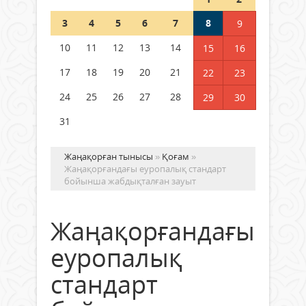
Шетелде жүрген Қазақстан
3
4
5
6
7
8
9
азаматтары қалай дауыс бере
алады?
10
11
12
13
14
15
16
05 тамыз 2026 ж.
157
17
18
19
20
21
22
23
24
25
26
27
28
29
30
31
Жаңақорған тынысы
»
Қоғам
»
Жаңақорғандағы еуропалық стандарт
бойынша жабдықталған зауыт
Жаңақорғандағы
еуропалық
стандарт