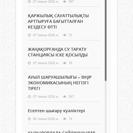
07 тамыз 2026 ж.
597
ҚАРЖЫЛЫҚ САУАТТЫЛЫҚТЫ
АРТТЫРУҒА БАҒЫТТАЛҒАН
КЕЗДЕСУ ӨТТІ
07 тамыз 2026 ж.
72
ЖАҢАҚОРҒАНДА СУ ТАРАТУ
СТАНЦИЯСЫ ІСКЕ ҚОСЫЛДЫ
07 тамыз 2026 ж.
76
АУЫЛ ШАРУАШЫЛЫҒЫ – ӨҢІР
ЭКОНОМИКАСЫНЫҢ НЕГІЗГІ
ТІРЕГІ
07 тамыз 2026 ж.
567
Есептен шығару куәліктері
06 тамыз 2026 ж.
74
ҚЫЗЫЛОРДАДА САЙЛАУШЫЛАР