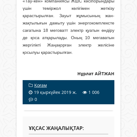
«Тау-кен» компаниясы ЖШС кәсіпорындары
үшін теміржол көлігімен жеткізу
қарастырылған. Зауыт жұмысының жан-
жақтылығын дамыту үшін энергокомплексте
сағатына 18 меговатт электр қуатын өндіру
де қоса атқарылады. Оның 10 мегаватын
жергілікті Жаңақорған электр желісіне
қосылуы қарастырылған.
Нұрлат АЙТЖАН
Қоғам
19 қыркүйек 2019 ж.
1 006
0
ҰҚСАС ЖАҢАЛЫҚТАР: