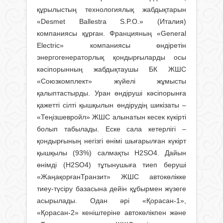
құрылыстың технологиялық жабдықтарын
«Desmet Ballestra S.P.O.» (Италия)
компаниясы құрған. Францияның «General
Electric» компаниясы өндіретін
энергогенераторлық қондырғыларды осы
кәсіпорынның жабдықтаушы БК ЖШС
«Союзкомплект» жүйелі жұмысты
қалыптастырды. Уран өндіруші кәсіпорынға
қажетті сілті қышқылын өндірудің шикізаты –
«Теңізшевройл» ЖШС алынатын кесек күкірті
болып табылады. Еске сала кетерлігі –
қондырғының негізгі өнімі шығарылған күкірт
қышқылы (93%) салмақты Н2SO4. Дайын
өнімді (Н2SO4) тұтынушыға тиеп беруші
«ЖаңақорғанТранзит» ЖШС автокөлікке
тиеу-түсіру базасына дейін құбырмен жүзеге
асырылады. Одан әрі «Қорасан-1»,
«Қорасан-2» кеніштеріне автокөлікпен және