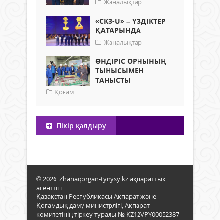
Жаңалықтар
«СКЗ-U» – ҮЗДІКТЕР
ҚАТАРЫНДА
Жаңалықтар
ӨНДІРІС ОРНЫНЫҢ
ТЫНЫСЫМЕН
ТАНЫСТЫ
Қоғам
Пікір қалдыру
© 2026. Zhanaqorgan-tynysy.kz ақпараттық
агенттігі.
Қазақстан Республикасы Ақпарат және
Қоғамдық даму министрлігі, Ақпарат
комитетінің тіркеу туралы № KZ12VPY00052387