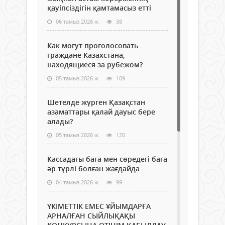
қауіпсіздігін қамтамасыз етті
06 тамыз 2026 ж.
38
Как могут проголосовать
граждане Казахстана,
находящиеся за рубежом?
05 тамыз 2026 ж.
109
Шетелде жүрген Қазақстан
азаматтары қалай дауыс бере
алады?
05 тамыз 2026 ж.
120
Кассадағы баға мен сөредегі баға
әр түрлі болған жағдайда
04 тамыз 2026 ж.
99
ҮКІМЕТТІК ЕМЕС ҰЙЫМДАРҒА
АРНАЛҒАН СЫЙЛЫҚАҚЫ