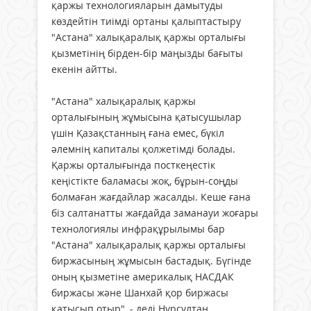
қаржы технологияларын дамытуды
көздейтін тиімді ортаны қалыптастыру
"Астана" халықаралық қаржы орталығы
қызметінің бірден-бір маңызды бағыты
екенін айтты.
"Астана" халықаралық қаржы
орталығының жұмысына қатысушылар
үшін Қазақстанның ғана емес, бүкіл
әлемнің капиталы қолжетімді болады.
Қаржы орталығында посткеңестік
кеңістікте баламасы жоқ, бұрын-соңды
болмаған жағдайлар жасалды. Кеше ғана
біз салтанатты жағдайда заманауи жоғары
технологиялы инфрақұрылымы бар
"Астана" халықаралық қаржы орталығы
биржасының жұмысын бастадық. Бүгінде
оның қызметіне америкалық НАСДАК
биржасы және Шанхай қор биржасы
қатысып отыр", - деді Нұрсұлтан