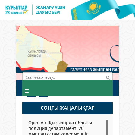
СОҢҒЫ ЖАҢАЛЫҚТАР
Open Air: Қызылорда облысы
полиция департаменті 20
мыңнан астам көрерменнің