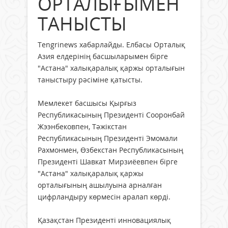
ОРТАЛЫҒЫМЕН
ТАНЫСТЫ
Tengrinews хабарлайды. Елбасы Орталық
Азия елдерінің басшыларымен бірге
"Астана" халықаралық қаржы орталығын
таныстыру рәсіміне қатысты.
Мемлекет басшысы Қырғыз
Республикасының Президенті Сооронбай
Жээнбековпен, Тәжікстан
Республикасының Президенті Эмомали
Рахмонмен, Өзбекстан Республикасының
Президенті Шавкат Мирзиёевпен бірге
"Астана" халықаралық қаржы
орталығының ашылуына арналған
цифрландыру көрмесін аралап көрді.
Қазақстан Президенті инновациялық