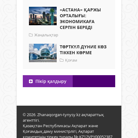
«АСТАНА» ҚАРЖЫ
ОРТАЛЫҒЫ:
ЭКОНОМИКАҒА
СЕРПІН БЕРЕДІ
Жаңалықтар
ТӨРТКҮЛ ДҮНИЕ КӨЗ
ТІККЕН КӨРМЕ
Қоғам
Пікір қалдыру
© 2026. Zhanaqorgan-tynysy.kz ақпараттық
агенттігі.
Қазақстан Республикасы Ақпарат және
Қоғамдық даму министрлігі, Ақпарат
комитетінің тіркеу туралы № KZ12VPY00052387