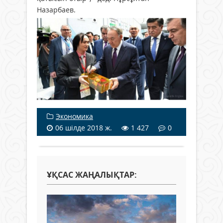
Назарбаев.
Экономика
06 шілде 2018 ж.
1 427
0
ҰҚСАС ЖАҢАЛЫҚТАР: