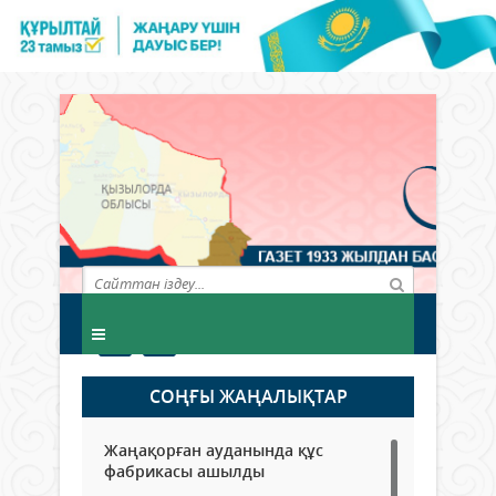
СОҢҒЫ ЖАҢАЛЫҚТАР
Жаңақорған ауданында құс
фабрикасы ашылды