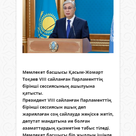
Мемлекет басшысы Қасым-Жомарт
Тоқаев VIII сайланған Парламенттің
бірінші сессиясының ашылуына
қатысты.
Президент VIII сайланған Парламенттің
бірінші сессиясын ашық деп
жариялаған соң сайлауда жеңіске жетіп,
депутат мандатына ие болған
азаматтардың қызметіне табыс тіледі.
Мемлекет басшысы бір жылдың ішінде