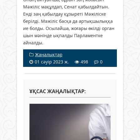
Мәжіліс мақұлдап, Сенат қабылдайтын.
Енді заң қабылдау құзыреті Мәжіліске
берілді. Мәжіліс басқа да артықшылыққа
ие болды. Осылайша, жоғары өкілді орган
шын мәнінде ықпалды Парламентке
айналды.
Жаңалықтар
01 сәуір 2023 ж.
498
0
ҰҚСАС ЖАҢАЛЫҚТАР: