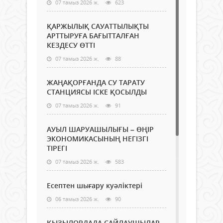
07 тамыз 2026 ж.
623
ҚАРЖЫЛЫҚ САУАТТЫЛЫҚТЫ
АРТТЫРУҒА БАҒЫТТАЛҒАН
КЕЗДЕСУ ӨТТІ
07 тамыз 2026 ж.
88
ЖАҢАҚОРҒАНДА СУ ТАРАТУ
СТАНЦИЯСЫ ІСКЕ ҚОСЫЛДЫ
07 тамыз 2026 ж.
91
АУЫЛ ШАРУАШЫЛЫҒЫ – ӨҢІР
ЭКОНОМИКАСЫНЫҢ НЕГІЗГІ
ТІРЕГІ
07 тамыз 2026 ж.
583
Есептен шығару куәліктері
06 тамыз 2026 ж.
90
ҚЫЗЫЛОРДАДА САЙЛАУШЫЛАР