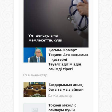
Ұлт денсаулығы –
мемлекеттің күші
Қасым-Жомарт
Тоқаев: Ата заңымыз
– қастерлі
Тәуелсіздігіміздің
сенімді тірегі
Жаңалықтар
Бағдарымыз анық,
бағытымыз айқын
Жаңалықтар
Тоқаев мәжіліс
сайлауы күнін