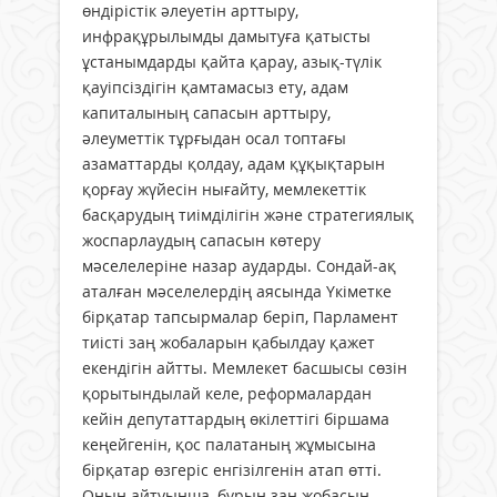
өндірістік әлеуетін арттыру,
инфрақұрылымды дамытуға қатысты
ұстанымдарды қайта қарау, азық-түлік
қауіпсіздігін қамтамасыз ету, адам
капиталының сапасын арттыру,
әлеуметтік тұрғыдан осал топтағы
азаматтарды қолдау, адам құқықтарын
қорғау жүйесін нығайту, мемлекеттік
басқарудың тиімділігін және стратегиялық
жоспарлаудың сапасын көтеру
мәселелеріне назар аударды. Сондай-ақ
аталған мәселелердің аясында Үкіметке
бірқатар тапсырмалар беріп, Парламент
тиісті заң жобаларын қабылдау қажет
екендігін айтты. Мемлекет басшысы сөзін
қорытындылай келе, реформалардан
кейін депутаттардың өкілеттігі біршама
кеңейгенін, қос палатаның жұмысына
бірқатар өзгеріс енгізілгенін атап өтті.
Оның айтуынша, бұрын заң жобасын