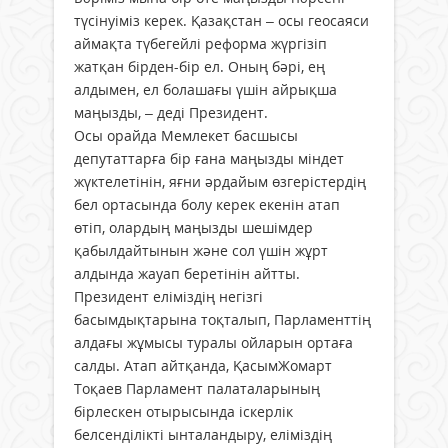
түсінуіміз керек. Қазақстан – осы геосаяси
аймақта түбегейлі реформа жүргізіп
жатқан бірден-бір ел. Оның бәрі, ең
алдымен, ел болашағы үшін айрықша
маңызды, – деді Президент.
Осы орайда Мемлекет басшысы
депутаттарға бір ғана маңызды міндет
жүктелетінін, яғни әрдайым өзгерістердің
бел ортасында болу керек екенін атап
өтіп, олардың маңызды шешімдер
қабылдайтынын және сол үшін жұрт
алдында жауап беретінін айтты.
Президент еліміздің негізгі
басымдықтарына тоқталып, Парламенттің
алдағы жұмысы туралы ойларын ортаға
салды. Атап айтқанда, ҚасымЖомарт
Тоқаев Парламент палаталарының
бірлескен отырысында іскерлік
белсенділікті ынталандыру, еліміздің