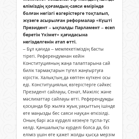
еліміздің қоғамдық-саяси өмірінде
болған негізгі өзгерістерге тоқталып,
жүзеге асырылған реформалар «Күшті
Президент – ықпалды Парламент – есеп
беретін Үкімет» қағидасына
негізделгенін атап өтті.
– Бұл қағида – мемлекетіміздің басты
тірегі. Референдумнан кейін
Конституцияның жаңа талаптарына сай
билік тармақтарын түгел жаңғыртуға
кірістік. Халықтың да көптен күткені осы
еді. Конституциялық өзгерістерге сәйкес
Президент сайлауы, Сенат, Мәжіліс және
мәслихаттар сайлауы өтті. Референдумды
қосқанда бір жылға жуық уақыттың ішінде
өте маңызды бес саяси науқан өткізілді.
Оның бәрі аса күрделі кезеңге тұспа-тұс
келді. Қаншалықты күрделі болса да, біз
еліміз үшін өте қажет жолды қысқа мерзім