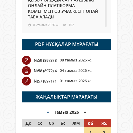
ОНЛАЙН ПЛАТФОРМА
КӨМЕГІМЕН ӨЗ УЧАСКЕСІН ОҢАЙ
ТАБА АЛАДЫ
06 тамыз 2026 ж.
102
Open Air: Қызылорда облысы
PDF НҰСҚАЛАР МҰРАҒАТЫ
полиция департаменті 20
мыңнан астам көрерменнің
қауіпсіздігін қамтамасыз етті
08 тамыз 2026 ж.
№59 (8973) 8
06 тамыз 2026 ж.
127
04 тамыз 2026 ж.
№58 (8972) 4
Wi-Fi ҚАБЫРҒА АРҚЫЛЫ ҚАЛАЙ
01 тамыз 2026 ж.
№57 (8971) 1
ӨТЕДІ?
06 тамыз 2026 ж.
279
ЖАҢАЛЫҚТАР МҰРАҒАТЫ
Как могут проголосовать
граждане Казахстана,
«
Тамыз 2026 »
находящиеся за рубежом?
Дс
Сс
Ср
Бс
Жм
Сб
Жс
05 тамыз 2026 ж.
161
1
2