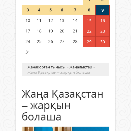
Шетелде жүрген Қазақстан
3
4
5
6
7
8
9
азаматтары қалай дауыс бере
алады?
10
11
12
13
14
15
16
05 тамыз 2026 ж.
172
17
18
19
20
21
22
23
24
25
26
27
28
29
30
31
Жаңақорған тынысы
»
Жаңалықтар
»
Жаңа Қазақстан – жарқын болаша
Жаңа Қазақстан
– жарқын
болаша