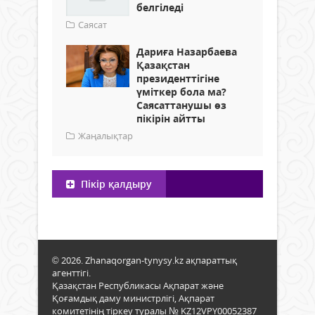
белгіледі
Саясат
Дариға Назарбаева
Қазақстан
президенттігіне
үміткер бола ма?
Саясаттанушы өз
пікірін айтты
Жаңалықтар
Пікір қалдыру
© 2026. Zhanaqorgan-tynysy.kz ақпараттық
агенттігі.
Қазақстан Республикасы Ақпарат және
Қоғамдық даму министрлігі, Ақпарат
комитетінің тіркеу туралы № KZ12VPY00052387