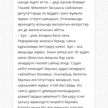
ішінде жүріп өттік, – деді Қасым-Жомарт
Тоқаев. Мемлекет басшысы сайланған
депутаттарды ел мүддесі үшін жұмыла
жұмыс істеуге шақырып, Отанымызды
өркендету жолында жасалатын өзгерістер
әлі де жалғасатынын айтты.
– Бұл – ұзақ жолдың басы ғана.
Реформалар жалғаса береді, саяси
құрылымды жетілдіру қажет. Бұл – аса
маңызды жұмыс. Биыл алғаш рет 45 аудан
және облыстық маңызы бар қала
әкімдерін тікелей сайлау өтеді. Содан
кейін еліміздегі барлық аудан әкімдерін
сайлайтын боламыз. Осылайша, биліктің
барлық институттары жаңарып, тың
қарқынмен жұмыс істей бастайды. Біз
саяси үдерісті демократияландырып,
азаматтардың мемлекетті басқару ісіне
қатысу мүмкіндігін кеңейте береміз.
Бәріміз мына бір өте маңызды нәрсені