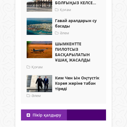
БОЛҒЫҢЫЗ КЕЛСЕ...
Қоғам
Гавай аралдарын су
басады
Әлем
ШЫМКЕНТТЕ
ПИЛОТСЫЗ
БАСҚАРЫЛАТЫН
ҰШАҚ ЖАСАЛДЫ
Қоғам
Ким Чен Ын Оңтүстік
Корея жеріне табан
тіреді
Әлем
Пікір қалдыру