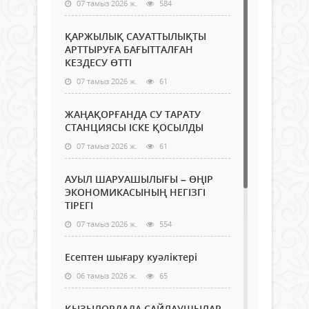
07 тамыз 2026 ж.
584
ҚАРЖЫЛЫҚ САУАТТЫЛЫҚТЫ
АРТТЫРУҒА БАҒЫТТАЛҒАН
КЕЗДЕСУ ӨТТІ
07 тамыз 2026 ж.
61
ЖАҢАҚОРҒАНДА СУ ТАРАТУ
СТАНЦИЯСЫ ІСКЕ ҚОСЫЛДЫ
07 тамыз 2026 ж.
61
АУЫЛ ШАРУАШЫЛЫҒЫ – ӨҢІР
ЭКОНОМИКАСЫНЫҢ НЕГІЗГІ
ТІРЕГІ
07 тамыз 2026 ж.
554
Есептен шығару куәліктері
06 тамыз 2026 ж.
65
ҚЫЗЫЛОРДАДА САЙЛАУШЫЛАР