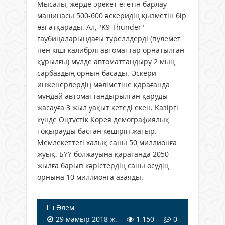
Мысалы, жерде әрекет ететін барлау
машинасы 500-600 әскеридің қызметін бір
өзі атқарады. Ал, "K9 Thunder"
гаубицаларындағы туреллдерді (пулемет
пен кіші калибрлі автоматтар орнатылған
құрылғы) мүлде автоматтандыру 2 мың
сарбаздың орнын басады. Әскери
инженерлердің мәліметіне қарағанда
мұндай автоматтандырылған қаруды
жасауға 3 жыл уақыт кетеді екен. Қазіргі
күнде Оңтүстік Корея демографиялық
тоқырауды бастан кешіріп жатыр.
Мемлекеттегі халық саны 50 миллионға
жуық. БҰҰ болжауына қарағанда 2050
жылға барып кәрістердің саны өсудің
орнына 10 миллионға азаяды.
Әлем
29 мамыр 2018 ж.
1 150
0