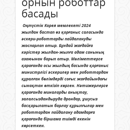
орнын роботтар
басады
Оңтүстік Корея мемлекеті 2024
жылдан бастап өз қорғаныс саласында
әскери-роботтарды пайдалануды
жоспарлап отыр. Бұндай жағдайға
кәрістер жылдан-жылға адам санының
азаюынан барып отыр. Мәліметтерге
қарағанда осы жылдың басында қорғаныс
министрлігі әскерилер мен роботтардан
құралған бөлімдерді соғыс жағдайындағы
сынақтан өткізіп көрген. Нәтижерлерге
қарағанда миналарды анықтау,
залалсыздандыруда дрондар, ұшусыз
басқарылатын барлау құрылғылар мен
роботтардан пайдалану адамдарға
қарағанда біршама тиімді екенін
көрсеткен.