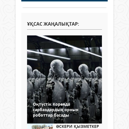
ҰҚСАС ЖАҢАЛЫҚТАР:
Оңтүстік Кореяда
сарбаздардың орнын
роботтар басады
ӘСКЕРИ ҚЫЗМЕТКЕР