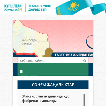
СОҢҒЫ ЖАҢАЛЫҚТАР
Жаңақорған ауданында құс
фабрикасы ашылды