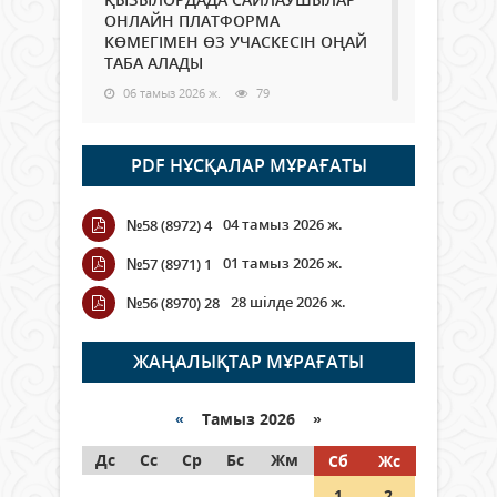
ОНЛАЙН ПЛАТФОРМА
КӨМЕГІМЕН ӨЗ УЧАСКЕСІН ОҢАЙ
ТАБА АЛАДЫ
06 тамыз 2026 ж.
79
Open Air: Қызылорда облысы
PDF НҰСҚАЛАР МҰРАҒАТЫ
полиция департаменті 20
мыңнан астам көрерменнің
қауіпсіздігін қамтамасыз етті
04 тамыз 2026 ж.
№58 (8972) 4
06 тамыз 2026 ж.
85
01 тамыз 2026 ж.
№57 (8971) 1
Wi-Fi ҚАБЫРҒА АРҚЫЛЫ ҚАЛАЙ
28 шілде 2026 ж.
№56 (8970) 28
ӨТЕДІ?
06 тамыз 2026 ж.
256
ЖАҢАЛЫҚТАР МҰРАҒАТЫ
Как могут проголосовать
граждане Казахстана,
«
Тамыз 2026 »
находящиеся за рубежом?
Дс
Сс
Ср
Бс
Жм
Сб
Жс
05 тамыз 2026 ж.
136
1
2