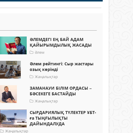
ӘЛЕМДЕГІ ЕҢ БАЙ АДАМ
ҚАЙЫРЫМДЫЛЫҚ ЖАСАДЫ
Әлем
Әлем рейтингі: Сыр жастары
озық көрінді
Жаңалықтар
ЗАМАНАУИ БІЛІМ ОРДАСЫ –
БӘСЕКЕГЕ БАСТАЙДЫ
Жаңалықтар
СЫРДАРИЯЛЫҚ ТҮЛЕКТЕР ҰБТ-
ға ТЫҢҒЫЛЫҚТЫ
ДАЙЫНДАЛУДА
Жаңалықтар