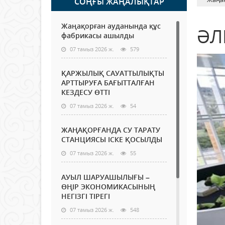
СОҢҒЫ ЖАҢАЛЫҚТАР
Жаңақорған ауданында құс
ӘЛ
фабрикасы ашылды
07 тамыз 2026 ж.
579
ҚАРЖЫЛЫҚ САУАТТЫЛЫҚТЫ
АРТТЫРУҒА БАҒЫТТАЛҒАН
КЕЗДЕСУ ӨТТІ
07 тамыз 2026 ж.
54
ЖАҢАҚОРҒАНДА СУ ТАРАТУ
СТАНЦИЯСЫ ІСКЕ ҚОСЫЛДЫ
07 тамыз 2026 ж.
55
АУЫЛ ШАРУАШЫЛЫҒЫ –
ӨҢІР ЭКОНОМИКАСЫНЫҢ
НЕГІЗГІ ТІРЕГІ
07 тамыз 2026 ж.
548