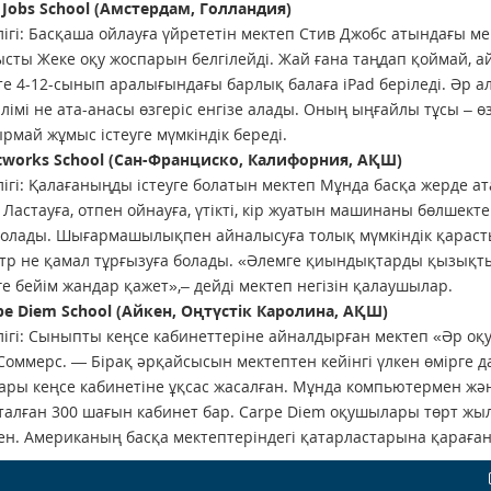
e Jobs School (Амстердам, Голландия)
ігі: Басқаша ойлауға үйрететін мектеп Стив Джобс атындағы м
сты Жеке оқу жоспарын белгілейді. Жай ғана таңдап қоймай, 
е 4-12-сынып аралығындағы барлық балаға iPad беріледі. Әр а
ғалімі не ата-анасы өзгеріс енгізе алады. Оның ыңғайлы тұсы – 
рмай жұмыс істеуге мүмкіндік береді.
htworks School (Сан-Франциско, Калифорния, АҚШ)
ігі: Қалағаныңды істеуге болатын мектеп Мұнда басқа жерде ат
 Ластауға, отпен ойнауға, үтікті, кір жуатын машинаны бөлшект
болады. Шығармашылықпен айналысуға толық мүмкіндік қараст
атр не қамал тұрғызуға болады. «Әлемге қиындықтарды қызықт
ге бейім жандар қажет»,– дейді мектеп негізін қалаушылар.
rpe Diem School (Айкен, Оңтүстік Каролина, АҚШ)
ігі: Сыныпты кеңсе кабинеттеріне айналдырған мектеп «Әр оқу
Соммерс. — Бірақ әрқайсысын мектептен кейінгі үлкен өмірге 
ры кеңсе кабинетіне ұқсас жасалған. Мұнда компьютермен жә
алған 300 шағын кабинет бар. Carpe Diem оқушылары төрт жыл
ен. Американың басқа мектептеріндегі қатарластарына қараған