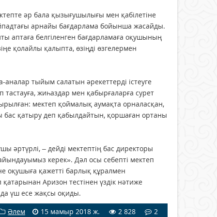
ектепте әр бала қызығушылығы мен қабілетіне
айпадтағы арнайы бағдарлама бойынша жасайды.
лты аптаға белгіленген бағдарламаға оқушының
өзіңе қолайлы қалыпта, өзіңді өзгелермен
а-аналар тыйым салатын әрекеттерді істеуге
еп тастауға, жиһаздар мен қабырғаларға сурет
ырылған: мектеп қоймалық аумақта орналасқан,
ы бас қатыру деп қабылдайтын, қоршаған ортаны
шы әртүрлі, – дейді мектептің бас директоры
дайындауымыз керек». Дәл осы себепті мектеп
не оқушыға қажетті барлық құралмен
 қатарынан Аризон тестінен үздік нәтиже
да үш есе жақсы оқиды.
Әлем
15 мамыр 2018 ж.
2 828
2