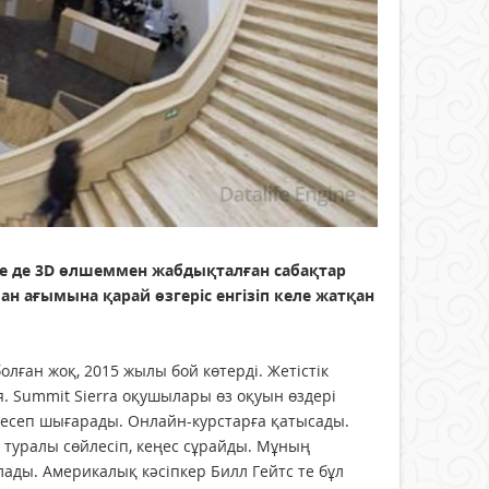
е де 3D өлшеммен жабдықталған сабақтар
н ағымына қарай өзгеріс енгізіп келе жатқан
лған жоқ, 2015 жылы бой көтерді. Жетістік
. Summit Sierra оқушылары өз оқуын өздері
т есеп шығарады. Онлайн-курстарға қатысады.
туралы сөйлесіп, кеңес сұрайды. Мұның
олады. Америкалық кәсіпкер Билл Гейтс те бұл