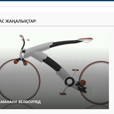
АС ЖАҢАЛЫҚТАР:
АМАНАУИ ВЕЛОСИПЕД