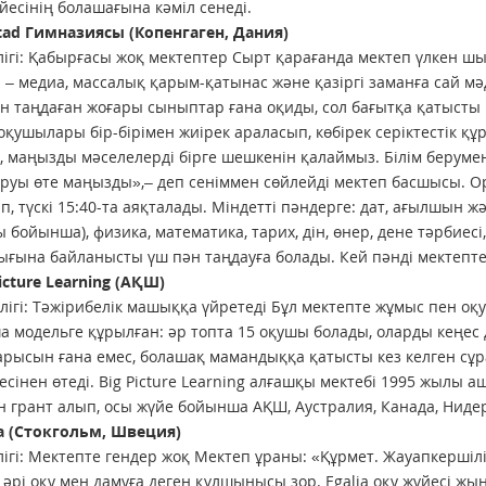
үйесінің болашағына кәміл сенеді.
tad Гимназиясы (Копенгаген, Дания)
ігі: Қабырғасы жоқ мектептер Сырт қарағанда мектеп үлкен ш
 – медиа, массалық қарым-қатынас және қазіргі заманға сай 
н таңдаған жоғары сыныптар ғана оқиды, сол бағытқа қатыст
оқушылары бір-бірімен жиірек араласып, көбірек серіктестік құра
п, маңызды мәселелерді бірге шешкенін қалаймыз. Білім беруме
ыруы өте маңызды»,– деп сеніммен сөйлейді мектеп басшысы. Орт
п, түскі 15:40-та аяқталады. Міндетті пәндерге: дат, ағылшын жә
ы бойынша), физика, математика, тарих, дін, өнер, дене тәрбиесі
ғына байланысты үш пән таңдауға болады. Кей пәнді мектепте 
Picture Learning (АҚШ)
ігі: Тәжірибелік машыққа үйретеді Бұл мектепте жұмыс пен оқу
 модельге құрылған: әр топта 15 оқушы болады, оларды кеңес 
арысын ғана емес, болашақ мамандыққа қатысты кез келген сұр
есінен өтеді. Big Picture Learning алғашқы мектебі 1995 жылы а
 грант алып, осы жүйе бойынша АҚШ, Аустралия, Канада, Ниде
ia (Стокгольм, Швеция)
ігі: Мектепте гендер жоқ Мектеп ұраны: «Құрмет. Жауапкершілік
і әрі оқу мен дамуға деген құлшынысы зор. Egalia оқу жүйесі ж