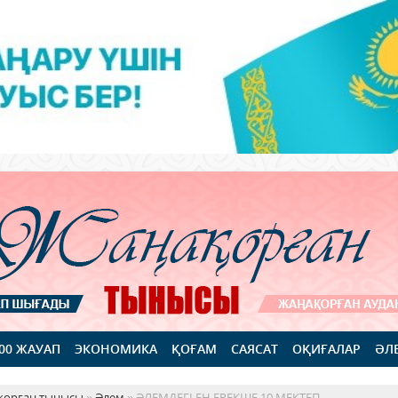
100 ЖАУАП
ЭКОНОМИКА
ҚОҒАМ
САЯСАТ
ОҚИҒАЛАР
ӘЛ
қорған тынысы
»
Әлем
» ӘЛЕМДЕГІ ЕҢ ЕРЕКШЕ 10 МЕКТЕП