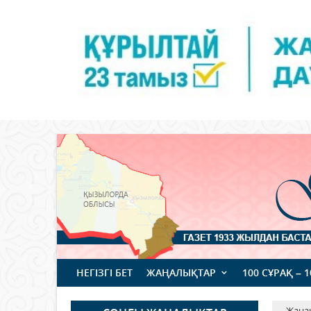
НЕГІЗГІ БЕТ
ЖАҢАЛЫҚТАР
100 СҰРАҚ – 
Жаңа