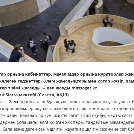
ар орнына кабинеттер, мұғалімдер орнына кураторлар жән
келеген гаджеттер. Әлем жаңалықтарымен қатар жүзіп, зама
ер тізімі жасалды, – деп жазды massaget.kz.
it Sierra мектебі (Сиэттл, АҚШ)
ігі: Жекеленген тәсіл Бұл ақылы мектеп ашылғалы ұзақ уақыт бо
 қарапайым: әр оқушыға жекеленген әдіс және жаңа технология
тырады. Балалар әр күні жарты сағат кітап оқиды, жарты саға
дермен болашағы, алға қойған жоспары, таңдайтын мамандығы 
 бала өзіне деген сенімділігін, жауапкершілігін сезінуіне сеп б