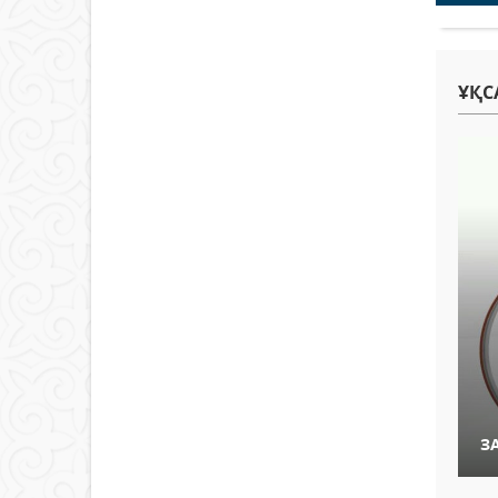
ҰҚС
З