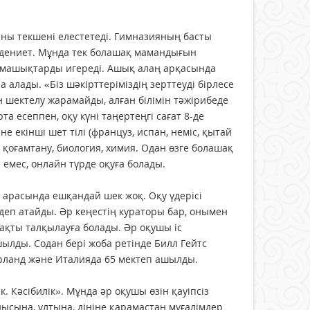
ыны текшені елестетеді. Гимназияның басты
мәдениет. Мұнда тек болашақ мамандығын
ы машықтарды игереді. Ашық алаң арқасында
 алады. «Біз шәкірттеріміздің зерттеуді бірлесе
н шектелу жарамайды, алған білімін тәжірибеде
а есеппен, оқу күні таңертеңгі сағат 8-де
не екінші шет тілі (француз, испан, неміс, қытай
, қоғамтану, биология, химия. Одан өзге болашақ
емес, онлайн түрде оқуға болады.
 арасында ешқандай шек жоқ. Оқу үдерісі
деп атайды. Әр кеңестің кураторы бар, онымен
ақты талқылауға болады. Әр оқушы іс
шылды. Содан бері жоба ретінде Билл Гейтс
рланд және Италияда 65 мектеп ашылды.
. Кәсібилік». Мұнда әр оқушы өзін қауіпсіз
ынысына, ұлтына, дініне қарамастан мұғалімдер