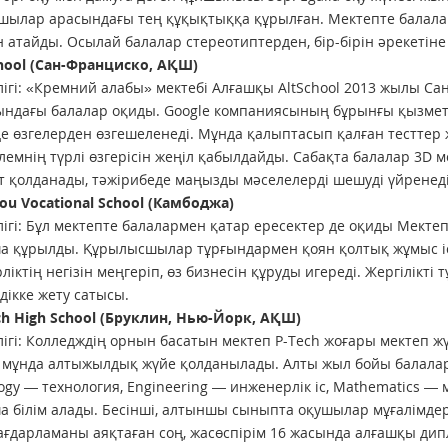
шылар арасындағы тең құқықтыққа құрылған. Мектепте балалар
н атайды. Осылай балалар стереотиптерден, бір-бірін әрекетін
chool (Сан-Франциско, АҚШ)
ігі: «Кремний алабы» мектебі Алғашқы AltSchool 2013 жылы Са
ндағы балалар оқиды. Google компаниясының бұрынғы қызметк
де өзгелерден өзгешеленеді. Мұнда қалыптасып қалған тесттер 
лемнің түрлі өзгерісін жеңіл қабылдайды. Сабақта балалар 3D
 қолданады, тәжірибеде маңызды мәселелерді шешуді үйренеді
Pou Vocational School (Камбоджа)
ігі: Бұл мектепте балалармен қатар ересектер де оқиды Мект
 құрылды. Құрылысшылар тұрғындармен қоян қолтық жұмыс істе
ліктің негізін меңгеріп, өз бизнесін құруды игереді. Жергілікті 
здікке жету сатысы.
ech High School (Бруклин, Нью-Йорк, АҚШ)
ігі: Колледждің орнын басатын мектеп P-Tech жоғары мектеп ж
мұнда алтыжылдық жүйе қолданылады. Алты жыл бойы балалар
ogy — технология, Engineering — инженерлік іс, Mathematics — 
 білім алады. Бесінші, алтыншы сыныпта оқушылар мұғалімдерім
Бағдарламаны аяқтаған соң, жасөспірім 16 жасында алғашқы дип