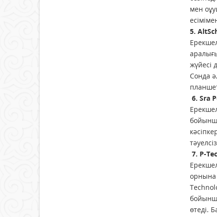
мен оұу
есіміме
5. AltS
Ерекшел
аралығы
жүйесі 
Сонда ә
планшет
6. Sra 
Ерекшел
бойынша
кәсіпкер
тәуелсі
7. P-T
Ерекшел
орнына 
Technol
бойынша
өтеді. 