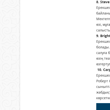
8. Stev
Ерекшел
байланы
Мектепт
өзі, мұ
салысты
9. Brig
Ерекшел
болады.
салуға 
өзің те
өзгерту
10. Ca
Ерекшел
Роберт 
сыныпта
жабдықт
көрсетк