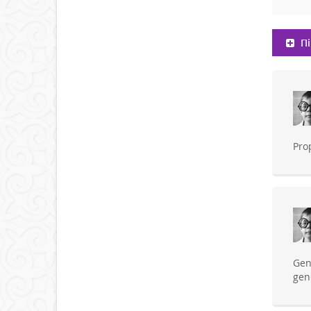
Пі
Pro
Gen
gen