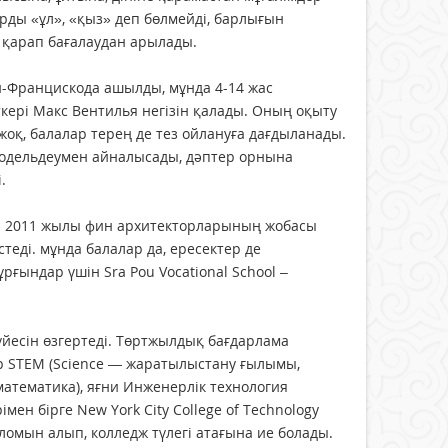
ды «ұл», «қыз» деп бөлмейді, барлығын
е қарап бағалаудан арылады.
н-Францискода ашылды, мұнда 4-14 жас
ері Макс Вентилья негізін қалады. Оның оқыту
жоқ, балалар терең де тез ойлануға дағдыланады.
 модельдеумен айналысады, дәптер орнына
.
еп 2011 жылы фин архитекторларының жобасы
ді. мұнда балалар да, ересектер де
тұрғындар үшін Sra Pou Vocational School –
үйесін өзгертеді. Төртжылдық бағдарлама
 STEM (Science — жаратылыстану ғылымы,
математика), яғни Инженерлік технология
ен бірге New York City College of Technology
ломын алып, колледж түлегі атағына ие болады.