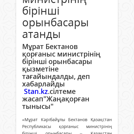
бірінші
орынбасары
атанды
Мұрат Бектанов
қорғаныс министрінің
бірінші орынбасары
қызметіне
тағайындалды, деп
хабарлайды
Stan.kz
.сілтеме
жасап"Жаңақорған
тынысы"
«Мұрат Кәрібайұлы Бектанов Қазақстан
Республикасы қорғаныс министрінің
бірінші орынбасары – Қазақстан