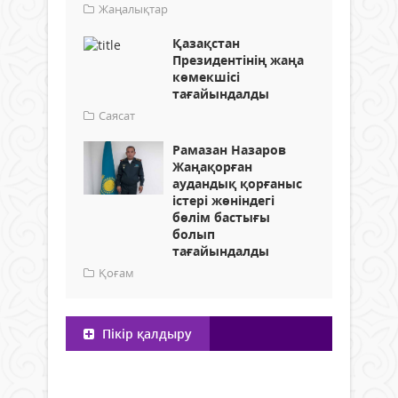
Жаңалықтар
Қазақстан
Президентінің жаңа
көмекшісі
тағайындалды
Саясат
Рамазан Назаров
Жаңақорған
аудандық қорғаныс
істері жөніндегі
бөлім бастығы
болып
тағайындалды
Қоғам
Пікір қалдыру