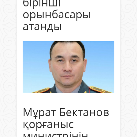
бірінші
орынбасары
атанды
Мұрат Бектанов
қорғаныс
министрінің