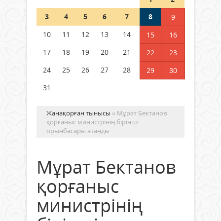
Шетелде жүрген Қазақстан
3
4
5
6
7
8
9
азаматтары қалай дауыс бере
алады?
10
11
12
13
14
15
16
05 тамыз 2026 ж.
157
17
18
19
20
21
22
23
24
25
26
27
28
29
30
31
Жаңақорған тынысы
» Мұрат Бектанов
қорғаныс министрінің бірінші
орынбасары атанды
Мұрат Бектанов
қорғаныс
министрінің