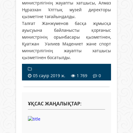
министрлігінің жауапты хатшысы, Алмаз
Нұразхан Ұлттық музей директоры
қызметіне тағайындалды.
Талғат Жанжүменов басқа жұмысқа
ауысуына байланысты қорғаныс
министрінің орынбасары қызметінен,
Қуатжан Уәлиев Мәдениет және спорт
министрлігінің жауапты хатшысы
қызметінен босатылды.
---
05 сәуір 2019 ж.
1 769
0
ҰҚСАС ЖАҢАЛЫҚТАР: