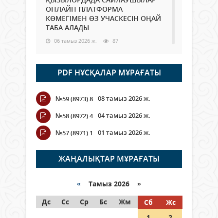
ОНЛАЙН ПЛАТФОРМА
КӨМЕГІМЕН ӨЗ УЧАСКЕСІН ОҢАЙ
ТАБА АЛАДЫ
06 тамыз 2026 ж.
87
Open Air: Қызылорда облысы
PDF НҰСҚАЛАР МҰРАҒАТЫ
полиция департаменті 20
мыңнан астам көрерменнің
қауіпсіздігін қамтамасыз етті
08 тамыз 2026 ж.
№59 (8973) 8
06 тамыз 2026 ж.
97
04 тамыз 2026 ж.
№58 (8972) 4
Wi-Fi ҚАБЫРҒА АРҚЫЛЫ ҚАЛАЙ
01 тамыз 2026 ж.
№57 (8971) 1
ӨТЕДІ?
06 тамыз 2026 ж.
265
ЖАҢАЛЫҚТАР МҰРАҒАТЫ
Как могут проголосовать
граждане Казахстана,
«
Тамыз 2026 »
находящиеся за рубежом?
Дс
Сс
Ср
Бс
Жм
Сб
Жс
05 тамыз 2026 ж.
146
1
2