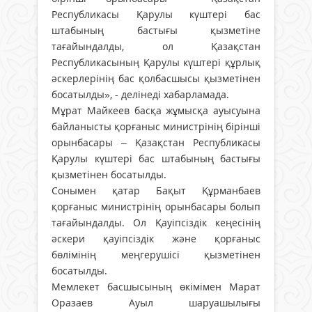
Республикасы Қарулы күштері бас
штабының бастығы қызметіне
тағайындалды, ол Қазақстан
Республикасының Қарулы күштері құрлық
әскерлерінің бас қолбасшысы қызметінен
босатылды», - делінеді хабарламада.
Мұрат Майкеев басқа жұмысқа ауысуына
байланысты қорғаныс министрінің бірінші
орынбасары – Қазақстан Республикасы
Қарулы күштері бас штабының бастығы
қызметінен босатылды.
Сонымен қатар Бақыт Құрманбаев
қорғаныс министрінің орынбасары болып
тағайындалды. Ол Қауіпсіздік кеңесінің
әскери қауіпсіздік және қорғаныс
бөлімінің меңгерушісі қызметінен
босатылды.
Мемлекет басшысының өкімімен Марат
Оразаев Ауыл шаруашылығы