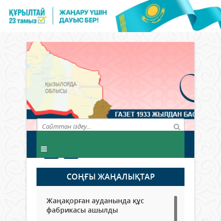
СОҢҒЫ ЖАҢАЛЫҚТАР
Жаңақорған ауданында құс
фабрикасы ашылды