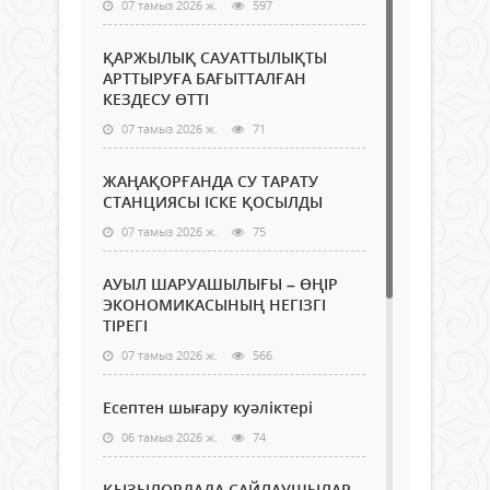
07 тамыз 2026 ж.
597
ҚАРЖЫЛЫҚ САУАТТЫЛЫҚТЫ
АРТТЫРУҒА БАҒЫТТАЛҒАН
КЕЗДЕСУ ӨТТІ
07 тамыз 2026 ж.
71
ЖАҢАҚОРҒАНДА СУ ТАРАТУ
СТАНЦИЯСЫ ІСКЕ ҚОСЫЛДЫ
07 тамыз 2026 ж.
75
АУЫЛ ШАРУАШЫЛЫҒЫ – ӨҢІР
ЭКОНОМИКАСЫНЫҢ НЕГІЗГІ
ТІРЕГІ
07 тамыз 2026 ж.
566
Есептен шығару куәліктері
06 тамыз 2026 ж.
74
ҚЫЗЫЛОРДАДА САЙЛАУШЫЛАР