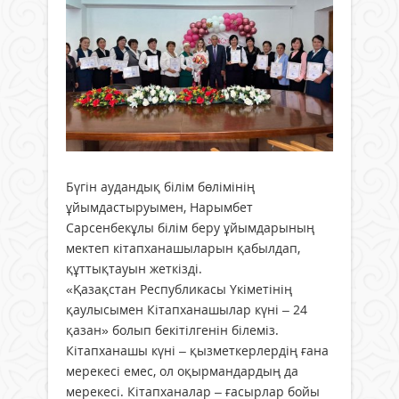
Бүгін аудандық білім бөлімінің
ұйымдастыруымен, Нарымбет
Сарсенбекұлы білім беру ұйымдарының
мектеп кітапханашыларын қабылдап,
құттықтауын жеткізді.
«Қазақстан Республикасы Үкіметінің
қаулысымен Кітапханашылар күні – 24
қазан» болып бекітілгенін білеміз.
Кітапханашы күні – қызметкерлердің ғана
мерекесі емес, ол оқырмандардың да
мерекесі. Кітапханалар – ғасырлар бойы