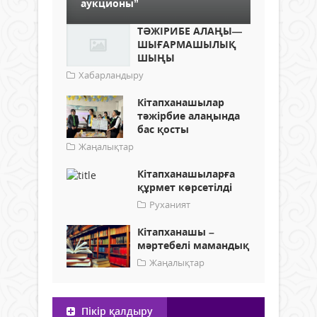
аукционы”
ТӘЖІРИБЕ АЛАҢЫ—
ШЫҒАРМАШЫЛЫҚ
ШЫҢЫ
Хабарландыру
Кітапханашылар
тәжірбие алаңында
бас қосты
Жаңалықтар
Кітапханашыларға
құрмет көрсетілді
Руханият
Кітапханашы –
мәртебелі мамандық
Жаңалықтар
Пікір қалдыру