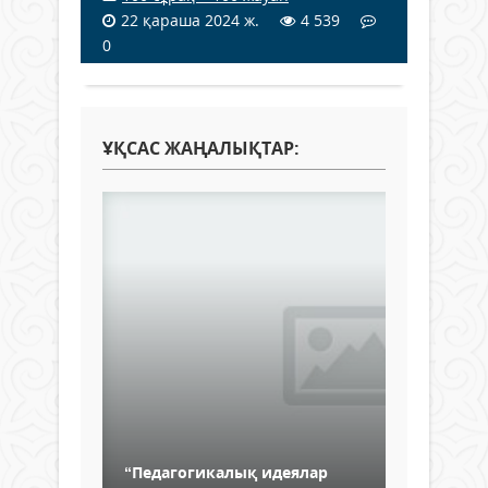
22 қараша 2024 ж.
4 539
0
ҰҚСАС ЖАҢАЛЫҚТАР:
“Педагогикалық идеялар