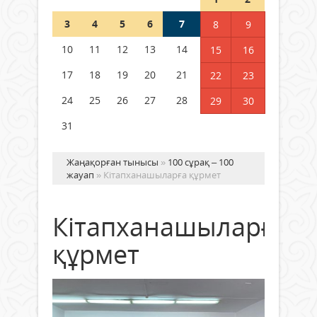
3
4
5
6
7
8
9
Германия аптап ыстыққа
байланысты суды үнемдей
10
11
12
13
14
15
16
бастады
17
18
19
20
21
22
23
04 тамыз 2026 ж.
96
24
25
26
27
28
29
30
31
Жаңақорған тынысы
»
100 сұрақ – 100
жауап
» Кітапханашыларға құрмет
Кітапханашыларға
құрмет