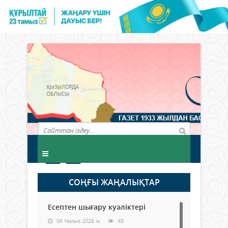
СОҢҒЫ ЖАҢАЛЫҚТАР
Есептен шығару куәліктері
06 тамыз 2026 ж.
48