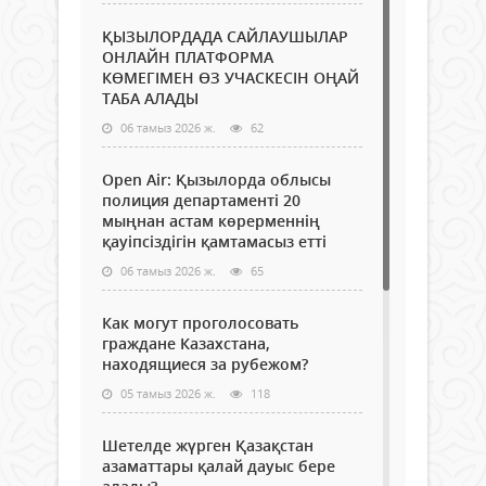
ҚЫЗЫЛОРДАДА САЙЛАУШЫЛАР
ОНЛАЙН ПЛАТФОРМА
КӨМЕГІМЕН ӨЗ УЧАСКЕСІН ОҢАЙ
ТАБА АЛАДЫ
06 тамыз 2026 ж.
62
Open Air: Қызылорда облысы
полиция департаменті 20
мыңнан астам көрерменнің
қауіпсіздігін қамтамасыз етті
06 тамыз 2026 ж.
65
Как могут проголосовать
граждане Казахстана,
находящиеся за рубежом?
05 тамыз 2026 ж.
118
Шетелде жүрген Қазақстан
азаматтары қалай дауыс бере