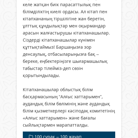
келе жатқан биік парасаттылық пен
білімділіктің киелі ордасы. Ал кітап пен
кітапхананың тіршілігіне жан беретін,
ұлттық құндылықтар мен оқырмандар
арасын жалғастырушы кітапханашылар.
Сіздерді кітапханашылар күнімен
құттықтаймыз! Баршаңызға зор
денсаулық, отбасыларыңызға бақ –
береке, еңбектеріңізге шығармашылық
табыстар тілейміз-деп сөзін
қорытындылады.
Кітапханашылар облыстық білім
басқармасының “Алғыс хаттарымен”,
аудандық білім бөлімінің және аудандық
білім қызметкерлері кәсіподақ комитетінің
«Алғыс хаттарымен» және бағалы
сыйлықтармен марапатталды.
100 сұрақ – 100 жауап