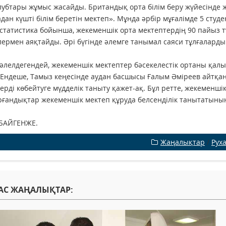
лубтары жұмыс жасайды. Британдық орта білім беру жүйесінде жұ
дан күшті білім беретін мектеп». Мұнда әрбір мұғалімде 5 студе
статистика бойынша, жекеменшік орта мектептердің 90 пайыз тү
ермен аяқтайды. Әрі бүгінде әлемге танымал саяси тұлғалардың
әлелдегендей, жекеменшік мектептер бәсекелестік ортаны қал
 Ендеше, Тамыз кеңесінде аудан басшысы Ғалым Әміреев айтқан
ерді көбейтуге мүдделік таныту қажет-ақ. Бұл ретте, жекемен
ғандықтар жекеменшік мектеп құруда белсенділік танытатынына
 БАЙГЕНЖЕ.
Жаңалықтар
/
Рух
АС ЖАҢАЛЫҚТАР: