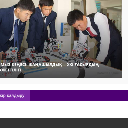
АМЫЗ КЕҢЕСІ: ЖАҢАШЫЛДЫҚ – ХХІ ҒАСЫРДЫҢ
АЖЕТТІЛІГІ
кір қалдыру