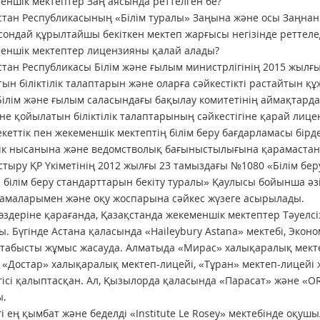
еншік мектептер Заң аясында реттелген бе?
стан Республикасының «Білім туралы» Заңына және осы Заңнан
 сондай құрылтайшы бекіткен мектеп жарғысы негізінде реттеле
еншік мектептер лицензияны қалай алады?
стан Республикасы Білім және ғылым министрлігінің 2015 жылғ
ын біліктілік талаптарын және оларға сәйкестікті растайтын қ
Білім және ғылым саласындағы бақылау комитетінің аймақтарда
не қойылатын біліктілік талаптарының сәйкестігіне қарай лице
кеттік пен жекеменшік мектептің білім беру бағдарламасы бірд
к нысанына және ведомстволық бағыныстылығына қарамастан 
тыру ҚР Үкіметінің 2012 жылғы 23 тамыздағы №1080 «Білім беру
і білім беру стандарттарын бекіту туралы» Қаулысы бойынша ә
амаларымен және оқу жоспарына сәйкес жүзеге асырылады.
өздеріне қарағанда, Қазақстанда жекеменшік мектептер Тәуелс
ы. Бүгінде Астана қаласында «Haileybury Astana» мектебі, Эко
 табысты жұмыс жасауда. Алматыда «Мирас» халықаралық мект
, «Достар» халықаралық мектеп-лицейі, «Тұран» мектеп-лицейі 
гісі қалыптасқан. Ал, Қызылорда қаласында «Парасат» және «
ы.
і ең қымбат және беделді «Institute Le Rosey» мектебінде оқушы