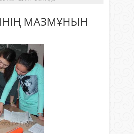
ІМНІҢ МАЗМҰНЫН