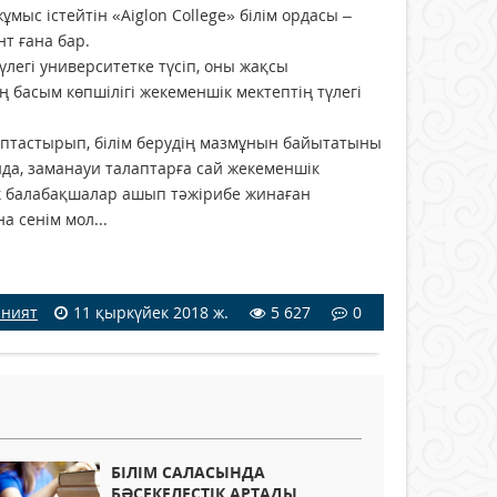
мыс істейтін «Aiglon College» білім ордасы –
нт ғана бар.
легі университетке түсіп, оны жақсы
 басым көпшілігі жекеменшік мектептің түлегі
ыптастырып, білім берудің мазмұнын байытатыны
да, заманауи талаптарға сай жекеменшік
шік балабақшалар ашып тәжірибе жинаған
 сенім мол...
аният
11 қыркүйек 2018 ж.
5 627
0
БІЛІМ САЛАСЫНДА
БӘСЕКЕЛЕСТІК АРТАДЫ