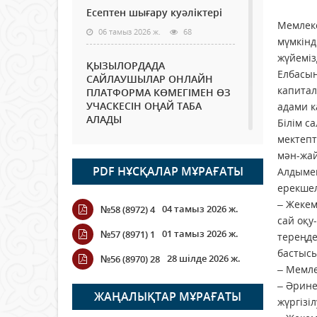
Есептен шығару куәліктері
Мемлеке
06 тамыз 2026 ж.
68
мүмкінд
жүйеміз
ҚЫЗЫЛОРДАДА
Елбасын
САЙЛАУШЫЛАР ОНЛАЙН
капитал
ПЛАТФОРМА КӨМЕГІМЕН ӨЗ
УЧАСКЕСІН ОҢАЙ ТАБА
адами к
АЛАДЫ
Білім с
мектепт
06 тамыз 2026 ж.
81
мән-жай
PDF НҰСҚАЛАР МҰРАҒАТЫ
Алдымен
Open Air: Қызылорда
облысы полиция
ерекшел
департаменті 20 мыңнан
– Жекем
04 тамыз 2026 ж.
№58 (8972) 4
астам көрерменнің
сай оқу-
қауіпсіздігін қамтамасыз етті
01 тамыз 2026 ж.
№57 (8971) 1
тереңде
06 тамыз 2026 ж.
88
бастысы
28 шілде 2026 ж.
№56 (8970) 28
– Мемле
Wi-Fi ҚАБЫРҒА АРҚЫЛЫ
– Әрине
ҚАЛАЙ ӨТЕДІ?
ЖАҢАЛЫҚТАР МҰРАҒАТЫ
жүргізіл
06 тамыз 2026 ж.
257