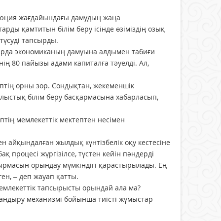
люция жағдайындағы дамудың жаңа
арды қамтитын білім беру ісінде өзіміздің озық
 түсуді тапсырды.
ғасырда экономиканың дамуына алдымен табиғи
нің 80 пайызы адами капиталға тәуелді. Ал,
ептің орны зор. Сондықтан, жекеменшік
блыстық білім беру басқармасына хабарласып,
тің мемлекеттік мектептен несімен
н айқындалған жылдық күнтізбелік оқу кестесіне
бақ процесі жүргізілсе, түстен кейін пәндерді
сырмасын орындау мүмкіндігі қарастырылады. Ең
ен, – деп жауап қатты.
мемлекеттік тапсырысты орындай ала ма?
андыру механизмі бойынша тиісті жұмыстар