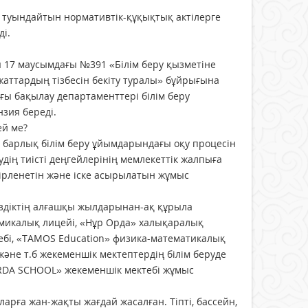
 туындайтын нормативтік-құқықтық актілерге
ді.
ы 17 маусымдағы №391 «Білім беру қызметіне
ұжаттардың тізбесін бекіту туралы» бұйрығына
ғы бақылау департаменттері білім беру
нзия береді.
ей ме?
барлық білім беру ұйымдарындағы оқу процесін
дің тиісті деңгейлерінің мемлекеттік жалпыға
зірленетін және іске асырылатын жұмыс
іздіктің алғашқы жылдарынан-ақ құрыла
номикалық лицейі, «Нұр Орда» халықаралық
ебі, «TAMOS Education» физика-математикалық
және т.б жекеменшік мектептердің білім беруде
ОRDA SCНOOL» жекеменшік мектебі жұмыс
ларға жан-жақты жағдай жасалған. Тіпті, бассейн,