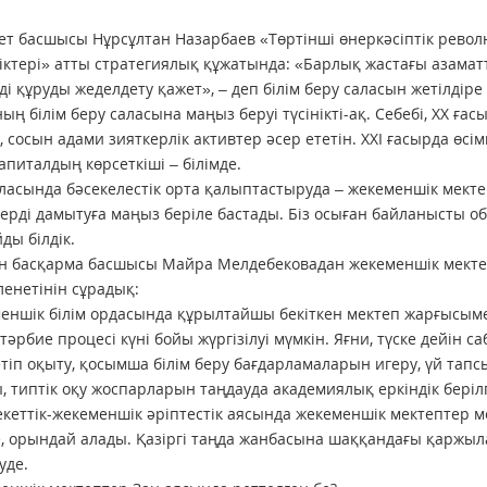
т басшысы Нұрсұлтан Назарбаев «Төртінші өнеркәсіптік рево
іктері» атты стратегиялық құжатында: «Барлық жастағы азаматт
ді құруды жеделдету қажет», – деп білім беру саласын жетілдіре
ың білім беру саласына маңыз беруі түсінікті-ақ. Себебі, ХХ 
, сосын адами зияткерлік активтер әсер ететін. ХХІ ғасырда өсім
апиталдың көрсеткіші – білімде.
аласында бәсекелестік орта қалыптастыруда – жекеменшік мект
ерді дамытуға маңыз беріле бастады. Біз осыған байланысты о
ды білдік.
 басқарма басшысы Майра Мелдебековадан жекеменшік мектеп
енетінін сұрадық:
еншік білім ордасында құрылтайшы бекіткен мектеп жарғысыме
тәрбие процесі күні бойы жүргізілуі мүмкін. Яғни, түске дейін са
тіп оқыту, қосымша білім беру бағдарламаларын игеру, үй тап
, типтік оқу жоспарларын таңдауда академиялық еркіндік берілг
кеттік-жекеменшік әріптестік аясында жекеменшік мектептер 
, орындай алады. Қазіргі таңда жанбасына шаққандағы қаржыл
уде.