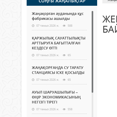
СОҢҒЫ ЖАҢАЛЫҚТАР
Жаңақорған ауданында құс
ЖЕ
фабрикасы ашылды
БА
07 тамыз 2026 ж.
588
ҚАРЖЫЛЫҚ САУАТТЫЛЫҚТЫ
АРТТЫРУҒА БАҒЫТТАЛҒАН
КЕЗДЕСУ ӨТТІ
07 тамыз 2026 ж.
65
ЖАҢАҚОРҒАНДА СУ ТАРАТУ
СТАНЦИЯСЫ ІСКЕ ҚОСЫЛДЫ
07 тамыз 2026 ж.
65
АУЫЛ ШАРУАШЫЛЫҒЫ –
ӨҢІР ЭКОНОМИКАСЫНЫҢ
НЕГІЗГІ ТІРЕГІ
07 тамыз 2026 ж.
558