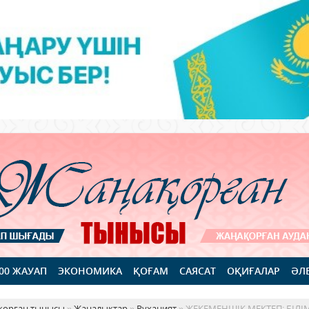
100 ЖАУАП
ЭКОНОМИКА
ҚОҒАМ
САЯСАТ
ОҚИҒАЛАР
ӘЛ
қорған тынысы
»
Жаңалықтар
»
Руханият
» ЖЕКЕМЕНШІК МЕКТЕП: БІ