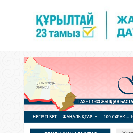
НЕГІЗГІ БЕТ
ЖАҢАЛЫҚТАР
100 СҰРАҚ – 
Жаңа