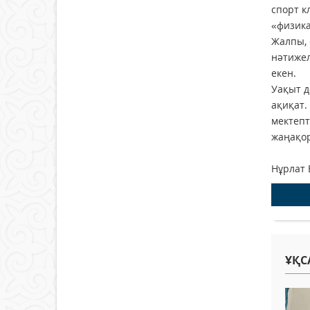
спорт к
«физика
Жалпы, 
нәтижел
екен.
Уақыт д
ақиқат.
мектепт
жаңақор
Нұрлат
ҰҚС