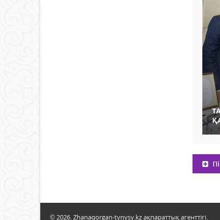
Т
Қ
Пі
© 2026. Zhanaqorgan-tynysy.kz ақпараттық агенттігі.