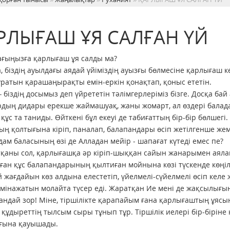
РЛЫҒАШ ҰЯ САЛҒАН ҮЙ
ғыңызға қарлығаш ұя салды ма?
, біздің ауылдағы аядай үйіміздің ауызғы бөлмесіне қарлығаш кел
ратын қарашаңырақты емін-еркін қонақтап, қоныс ететін.
– біздің досымыз деп үйрететін тәлімгерлеріміз бізге. Досқа ба
дың дидары ерекше жаймашуақ, жаны жомарт, ал өздері баладай
құс та таниды. Өйткені бұл екеуі де табиғаттың бір-бір бөлшег
ң қолтығына кіріп, паналап, балапандары өсіп жетілгенше жем
дам баласының өзі де Алладан мейір - шапағат күтеді емес пе?
тқаны сол, қарлығашқа әр кіріп-шыққан сайын жанарымен аял
ған құс балапандарының қылтиған мойнына көзі түскенде көңіл
 жағдайын көз алдына елестетіп, үйелмелі-сүйелмелі өсіп кел
 мінажатын молайта түсер еді. Жаратқан Ие мені де жақсылығы
қандай зор! Міне, тіршілікте қарапайым ғана қарлығаштың ұясын
 құдыреттің тылсым сыры тұнып тұр. Тіршілік иелері бір-бірі
ғына қауышады.