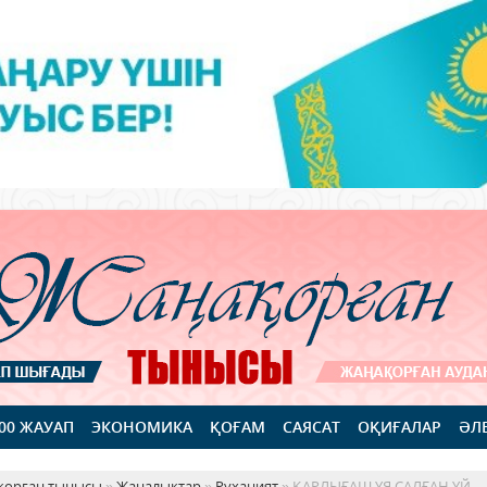
100 ЖАУАП
ЭКОНОМИКА
ҚОҒАМ
САЯСАТ
ОҚИҒАЛАР
ӘЛ
қорған тынысы
»
Жаңалықтар
»
Руханият
» ҚАРЛЫҒАШ ҰЯ САЛҒАН ҮЙ