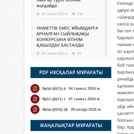
Кезінде
жағдайда
үдере к
04 тамыз 2026 ж.
100
«Шаңыра
қалса қ
ҮКІМЕТТІК ЕМЕС ҰЙЫМДАРҒА
бастап 
АРНАЛҒАН СЫЙЛЫҚАҚЫ
Қарлыға
КОНКУРСЫНА ӨТІНІМ
наным-с
ҚАБЫЛДАУ БАСТАЛДЫ
Ал қарл
04 тамыз 2026 ж.
94
қарлыға
бой тал
Қазақстанда ЖЭК электр
PDF НҰСҚАЛАР МҰРАҒАТЫ
Қарлыға
энергиясын өндіру бойынша
көрсеткіш асыра орындалды
ұялайды
құлашым
04 тамыз 2026 ж.
100
04 тамыз 2026 ж.
№58 (8972) 4
мәмілег
01 тамыз 2026 ж.
№57 (8971) 1
Қарлыға
ҚҰРҚЫЛТАЙДЫҢ ҰЯСЫ КИЕЛІ
үйді ай
МЕ?
28 шілде 2026 ж.
№56 (8970) 28
қасиетт
04 тамыз 2026 ж.
92
болсын,
ЖАҢАЛЫҚТАР МҰРАҒАТЫ
бар. Қа
Германия аптап ыстыққа
Қарлыға