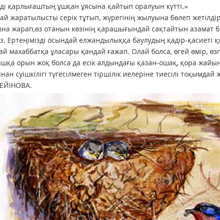
енді қарлығаштың ұшқан ұясына қайтып оралуын күтті.»
ай жаратылысты серік тұтып, жүрегінің жылуына бөлеп жетілдір
на жарап,өз отанын көзінің қарашығындай сақтайтын азамат 
. Ертеңімізді осындай елжандылыққа баулудың қадір-қасиеті қ
ай махаббатқа ұласары қандай ғажап. Олай болса, өгей өмір, 
шқа орын жоқ болса да есік алдындағы қазан-ошақ, қора жайы
ан суішкілігі түгесілмеген тіршілік иелеріне тиесілі тоқымда
СЕЙІНОВА.