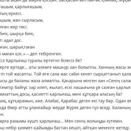
ғашым, қарлығашым,
тың еркесі.
ашым, жан сырласым,
лған жер төсі.
иік, шырқа биік,
і адал дос.
ған, шарықтаған
і маған қос.» – деп тебіренген.
сіз Қарлығаш туралы ертегіні білесіз бе?
е, ерте ертеде... аты әлемге машһүр хан болыпты. Ханның жасы же
тіп той жасапты. Той өте сала жас сәбиі кенет сырқаттанып қала
сы да баланы жаза алмапты. Қаһарына мінген хан «Сенің сала
. Кемпір байғұс зар илеп, жылап, ескі лашығына ұя салған қарл
дамзаттың досы, қасиетті қарлығаш, мені құтқара аласың ба?
иқ, құтқарамын, әже. Алабас, Қарабас деген екі тау бар. Одан ө
да Өмір атты ұланғайыр жерде Жүрек деген гүл өседі. Баланың е
н.
арға рахымы күшті қарлығаш... Мен сенің жолыңды күтемін.
ш небір қиямет-қайымды бастан кешіп, айтқан мекенге жетеді.