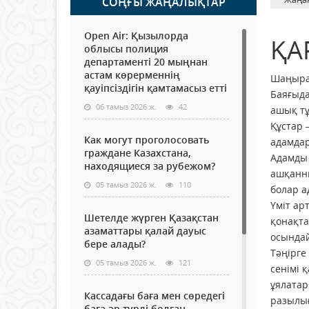
СОҢҒЫ ЖАҢАЛЫҚТАР
Open Air: Қызылорда
ҚА
облысы полиция
департаменті 20 мыңнан
астам көрерменнің
Шаңыра
қауіпсіздігін қамтамасыз етті
Баяғыда
06 тамыз 2026 ж.
42
ашық тұ
Құстар 
Как могут проголосовать
адамдар
граждане Казахстана,
Адамды 
находящиеся за рубежом?
ашқанны
05 тамыз 2026 ж.
110
болар а
Үміт ар
Шетелде жүрген Қазақстан
қонақта
азаматтары қалай дауыс
осындай
бере алады?
Тәңірге
05 тамыз 2026 ж.
121
сенімі 
ұялатар
Кассадағы баға мен сөредегі
разылы
баға әр түрлі болған