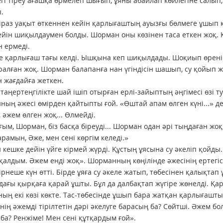
гі тіреу ағашқа өрмелеп шығып, ұяны абайлап көйлегіне салып, қ
.
іраз уақыт өткеннен кейін қарлығаштың ауызғы бөлмеге ұшып 
ейін шиқылдаумен болды. Шорман оны көзінен таса еткен жоқ. Қо
 ермеді.
е қарлығаш тағы келді. Ышқына кеп шиқылдады. Шоқиып өренің
ралған жоқ. Шорман балапанға нан үгіндісін шашып, су қойып ж
 жағдайға жеткен.
і таңертеңгілікте шай ішіп отырған ерлі-зайыптың әңгімесі өзі 
ың әжесі өмірден қайтыпты ғой. «Өштай апам өлген күні...» де
, әжем өлген жоқ... Өлмейді.
ым, Шорман, біз басқа біреуді... Шорман одан әрі тыңдаған жоқ.
арамын, Әже, мен сені көргім келеді.»
кешке дейін үйге кірмей жүрді. Құстың ұясына су әкеліп қойд
қалдым. Әжем енді жоқ». Шорманның көңілінде әжесінің ертегіс
ірнеше күн өтті. Бірде ұяға су әкеле жатып, төбесінен қалықт
ағы қырқаға қарай ұшты. Бұл да далбақтап жүгіре жөнелді. Қарл
Оның екі көзі көкте. Тас-төбесінде ұшып бара жатқан қарлығашт
нің әжемді тірілтетін дәрі әкелуге барасың ба? Сөйтші. Әжем б
ба? Ренжіме! Мен сені құтқардым ғой».