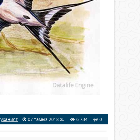
Руханият
07 тамыз 2018 ж.
6 734
0