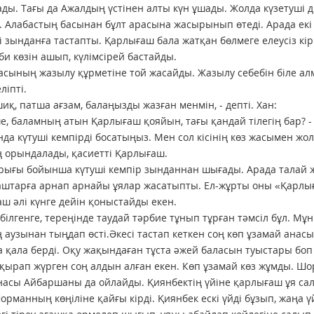
ады. Тағы да Ажалдың үстінен алты күн ұшады. Жолда күзетуші 
 Алабастың басынан бұлт арасына жасырынып өтеді. Арада екі
і зынданға тастапты. Қарлығаш бала жатқан бөлмеге елеусіз кірі
әби көзін ашып, күлімсірей бастайды.
асының жазылу құрметіне той жасайды. Жазылу себебін біле а
ліпті.
иқ, патша ағзам, балаңызды жазған менмін, - депті. Хан:
е, баламның атын Қарлығаш қояйын, тағы қандай тілегің бар? - 
да күтуші кемпірді босатыңыз. Мен сол кісінің көз жасымен жол
ің орындалады, қасиетті Қарлығаш.
рығы бойынша күтуші кемпір зынданнан шығады. Арада талай ж
штарға арнап арнайы ұялар жасатыпты. Ел-жұрты оны «Қарлығаш
ш әлі күнге дейін қоныстайды екен.
 білгенге, тереңінде таудай тәрбие тұнып тұрған тәмсіл бұл. 
ң аузынан тыңдап өсті.Әкесі тастап кеткен соң көп ұзамай анасы
 қала берді. Оқу жақындаған тұста әжей баласын туыстары боп 
ырап жүрген соң алдын алған екен. Көп ұзамай көз жұмды. Шо
насы Айбаршаны да ойлайды. Қиянбектің үйіне қарлығаш ұя салы
орманның көңіліне қайғы кірді. Қиянбек ескі үйді бұзып, жаңа