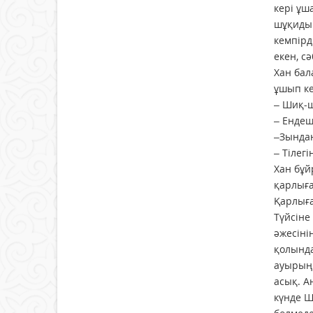
кері ұш
шұқиды.
кемпірд
екен, с
Хан бал
ұшып ке
– Шиқ-ш
– Ендеш
–Зындан
– Тілег
Хан бұй
қарлыға
Қарлыға
Түйсіне
әжесіні
қолында
ауырыңқ
асық. А
күнде Ш