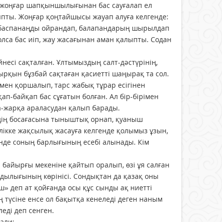
ры жоңғар шапқыншылығынан бас сауғалап ел
пты. Жоңғар қоңтайшысы жауап алуға келгенде:
е баспанаңды ойрандап, балапандарың шырылдап
болса бас иіп, жау жасағынан аман қалыпты. Содан
несі сақталған. Ұлтымыздың салт-дәстүрінің,
ырқын бұзбай сақтаған қасиетті шаңырақ та сол.
мен қоршалып, тарс жабық тұрар есігінен
п-байқап бас сұғатын болған. Ал бір-бірімен
а-жарқа араласудан қалып барады.
йдің босағасына тыныштық орнап, қуаныш
ікке жақсылық жасауға келгенде қолымыз ұзын,
енде соның барлығының есебі алынады. Кім
байырғы мекеніне қайтып оралып, өзі ұя салған
дылығының көрінісі. Сондықтан да қазақ оны
аш» деп ат қойғанда осы құс сынды ақ ниетті
 түсіне енсе ол бақытқа кенеледі деген наным
леді деп сенген.
али: