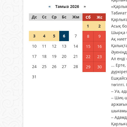
байланысты суды үнемдей
бастады
«
Тамыз 2026 »
«Қарлы
Табиғат
04 тамыз 2026 ж.
86
Дс
Сс
Ср
Бс
Жм
Сб
Жс
Қарлығ
1
2
Асық бо
Молдовада су мен электр
Шырқа б
энергиясын үнемдеу режимі
3
4
5
6
7
8
9
енгізілді
Ақ ниетт
Қалықта
10
11
12
13
14
15
16
04 тамыз 2026 ж.
99
Әуеніңд
17
18
19
20
21
22
23
Ал енді 
РУСЛАН РҮСТЕМҰЛЫ ОБЛЫС
ӘКІМІНІҢ КЕҢЕСШІСІ БОЛЫП
... Ерт
24
25
26
27
28
29
30
ТАҒАЙЫНДАЛДЫ
дүркіре
31
Ешқайсы
04 тамыз 2026 ж.
101
төгіпті
– Уа, а
– Шиқ-ш
аржағын
шығамы
– Адамд
Қарлыға