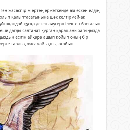
ген жасөспірім ертең ержеткенде өзі өскен елдің
болып қалыптасатынына шәк келтірмей-ақ
ұйтақандай құсқа деген аяугершілектен басталып
өзгеше дағды салтанат құрған қарашаңырағыңызда
ңыздың есігін айқара ашып қойып оның бір
й жерге тарлық жасамайықшы, ағайын.