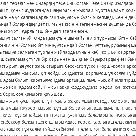
 аділ төрелігімен билердің төбе биі болған Төле би бір жылда
өшіп, қоныс аударғанда шаңырағын жықпай, жұртта қалып қойы
ғыма ұя салған қарлығаштың ұясын бұзғым келмеді. Сенің д
андай болар едің? депті. Мына кісінің тегін емесіне дұшпан да 
оны жұрт «Қарлығаш би» деп атаған екен.
ш ұя салған үй. Онда қазақтың шынайы өмір тұрмысы, бітім-бей
енімінің, болмыс-бітімінің ұясындай болған, ұлттың рухының ш
ығаш ұя салмаған тұрғын жайларда мұның көбі жоқ. Биік қорған
ш сығаламақ түгілі бір қарыннан шыққан бауырлардың өзі байқа
астырып, дәулет жарыстырып, бәсекеге түскен көрші-қолаң арқ
ш адамға жақсылық тілейді. Сондықтан қарлығаш ұя салған ү
. Адам болып жаратылғандағы артықшылығымыз, айнала тіршіл
ыз кең. Қадам сайын – сынаққа кездесудеміз. Уәделі күн жетк
е берік, сол қайырға қауышады.
ш – жыл құсы. Қыстыгүні жылы жаққа ұшып кетеді. Келер жылы 
нала ұшып жүрері қызық. Бұл да болса оның адалдығының, ақыл
і, киелі құс санайды. Тіпті жаңа туған қыз балаларына «Қарлығ
 еңбекқор болсын дегенді ырымдаса керек. Қарлығаш әлдекімнің
рлығаш кеп ұя салған үйде сәби жиі іңгәлап, көп бала дүниеге ке
шты ақын да жырға қосқан. Басқасын айтпай-ақ қояйық, Мұқағ