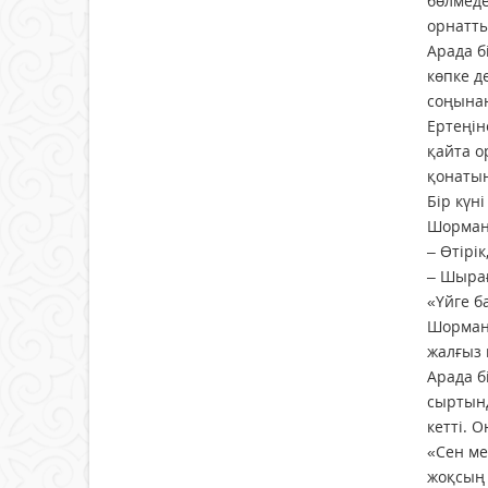
бөлмеде
орнатты
Арада б
көпке д
соңынан
Ертеңін
қайта о
қонатын
Бір күн
Шорманн
– Өтірік
– Шырағ
«Үйге б
Шорман 
жалғыз 
Арада б
сыртынд
кетті. 
«Сен ме
жоқсың 