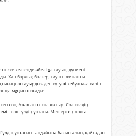
тпіске келгенде әйелі ұл тауып, дүниені
ды. Хан барлық балгер, тәуіпті жинапты.
қтығыңнан ауырды» деп күтуші кейуанаға кәрін
ығашқа мұңын шағады:
ткен соң, Ажал атты көл жатыр. Сол көлдің
мі - сол гүлдің ұнтағы. Мен ертең жолға
 Гүлдің ұнтағын таңдайына басып алып, қайтадан