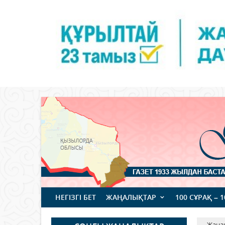
НЕГІЗГІ БЕТ
ЖАҢАЛЫҚТАР
100 СҰРАҚ – 
Жаңа