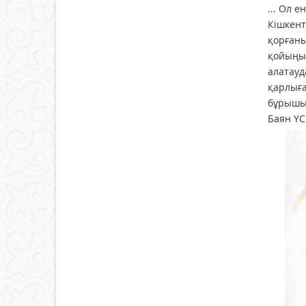
... Ол 
Кішкент
қорғаны
қойыңыз
алатауд
қарлыға
бұрышын
Баян Ү