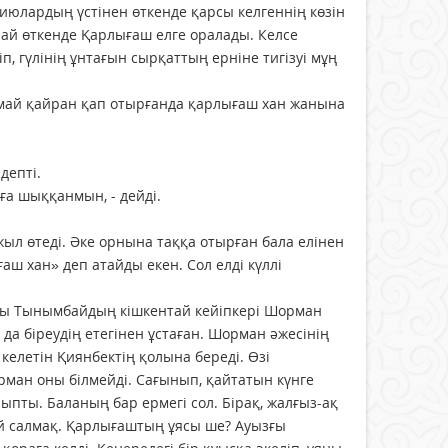
диюлардың үстінен өткенде қарсы келгеннің көзін
 ай өткенде Қарлығаш елге оралады. Келсе
п, гүлінің ұнтағын сырқаттың ерніне тигізуі мұң
лмай қайран қап отырғанда қарлығаш хан жанына
депті.
ға шыққанмын, - дейді.
ыл өтеді. Әке орнына таққа отырған бала елінен
 хан» деп атайды екен. Сол елді күллі
Мұны Тынымбайдың кішкентай кейіпкері Шорман
 да біреудің етегінен ұстаған. Шорман әжесінің
келетін Қиянбектің қолына береді. Өзі
рман оны білмейді. Сағынып, қайтатын күнге
пты. Баланың бар ермегі сол. Бірақ, жалғыз-ақ
 үй салмақ. Қарлығаштың ұясы ше? Ауызғы