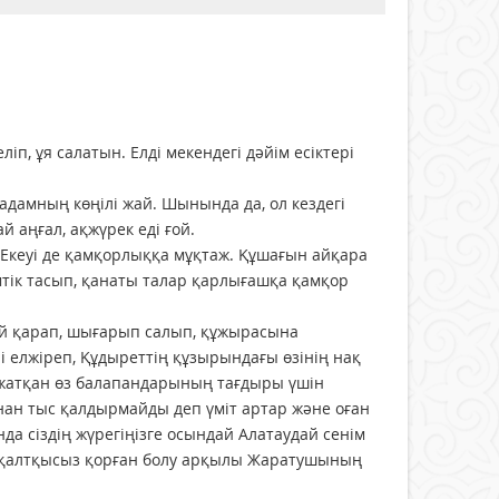
іп, ұя салатын. Елді мекендегі дәйім есіктері
й адамның көңілі жай. Шынында да, ол кездегі
 аңғал, ақжүрек еді ғой.
і. Екеуі де қамқорлыққа мұқтаж. Құшағын айқара
тік тасып, қанаты талар қарлығашқа қамқор
ай қарап, шығарып салып, құжырасына
і елжіреп, Құдыреттің құзырындағы өзінің нақ
е жатқан өз балапандарының тағдыры үшін
нан тыс қалдырмайды деп үміт артар және оған
да сіздің жүрегіңізге осындай Алатаудай сенім
не қалтқысыз қорған болу арқылы Жаратушының