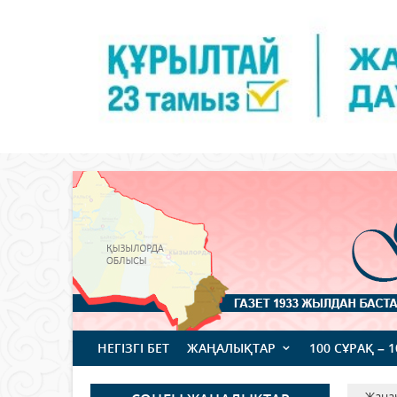
НЕГІЗГІ БЕТ
ЖАҢАЛЫҚТАР
100 СҰРАҚ – 
Жаңа