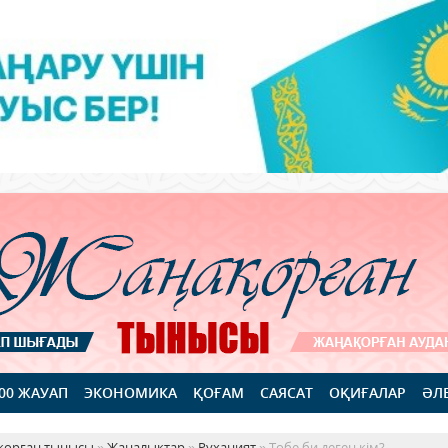
100 ЖАУАП
ЭКОНОМИКА
ҚОҒАМ
САЯСАТ
ОҚИҒАЛАР
ӘЛ
қорған тынысы
»
Жаңалықтар
»
Руханият
» Төбе би деген кім?