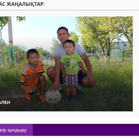
АС ЖАҢАЛЫҚТАР:
АПЕН
кір қалдыру