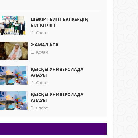
ШӘКІРТ БИІГІ БАПКЕРДІҢ
БІЛІКТІЛІГІ
Спорт
ЖАМАЛ АПА
Қоғам
ҚЫСҚЫ УНИВЕРСИАДА
АЛАУЫ
Спорт
ҚЫСҚЫ УНИВЕРСИАДА
АЛАУЫ
Спорт