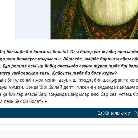
ің басында биі болғаны белгілі. Осы билер үш жүздің арасы
а жол бермеуге тырысты. Әйтседе, өмірде барлығы адам ойын
 Бұл ретте осы үш бидің арасында сөзіне тұрар төбе биі бол
лауға уағдаласқан екен. Қайсысы төбе би болу керек?
дің биі үлкенмін жол менікі деуі, кіші жүздің биі, шаңырақ та 
ауы мүмкін. Сонда бірі былай депті: Үлкеннің алдында қаймығар 
 қаймығар ағасы бар, соңында қайрылар інісі бар сөзі үстем, би
ұл Қазыбек би болатын.
Жаңалықтар
/
Р