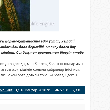
ндағы қарым-қатынасты әділ ұстап, қылдай
дағыдай бола бермейді. Би екеу болса дау
у міндет. Сондықтан араларынан біреуін «төбе
кенже ұлға қалады, мен бас жақ болатын шығармын
ағасы жоқ, кішінің соңына қайрылар інісі жоқ,
лігі бекем орта дағысы төбе би болады деген
уханият
18 қаңтар 2018 ж.
5 191
0