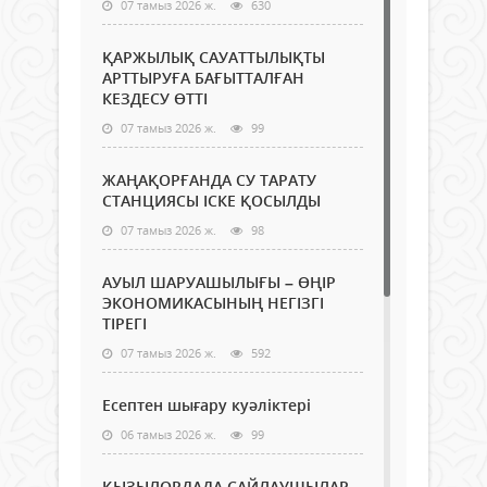
07 тамыз 2026 ж.
630
ҚАРЖЫЛЫҚ САУАТТЫЛЫҚТЫ
АРТТЫРУҒА БАҒЫТТАЛҒАН
КЕЗДЕСУ ӨТТІ
07 тамыз 2026 ж.
99
ЖАҢАҚОРҒАНДА СУ ТАРАТУ
СТАНЦИЯСЫ ІСКЕ ҚОСЫЛДЫ
07 тамыз 2026 ж.
98
АУЫЛ ШАРУАШЫЛЫҒЫ – ӨҢІР
ЭКОНОМИКАСЫНЫҢ НЕГІЗГІ
ТІРЕГІ
07 тамыз 2026 ж.
592
Есептен шығару куәліктері
06 тамыз 2026 ж.
99
ҚЫЗЫЛОРДАДА САЙЛАУШЫЛАР