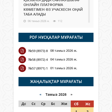
ОНЛАЙН ПЛАТФОРМА
КӨМЕГІМЕН ӨЗ УЧАСКЕСІН ОҢАЙ
ТАБА АЛАДЫ
06 тамыз 2026 ж.
112
Open Air: Қызылорда облысы
PDF НҰСҚАЛАР МҰРАҒАТЫ
полиция департаменті 20
мыңнан астам көрерменнің
қауіпсіздігін қамтамасыз етті
08 тамыз 2026 ж.
№59 (8973) 8
06 тамыз 2026 ж.
142
04 тамыз 2026 ж.
№58 (8972) 4
Wi-Fi ҚАБЫРҒА АРҚЫЛЫ ҚАЛАЙ
01 тамыз 2026 ж.
№57 (8971) 1
ӨТЕДІ?
06 тамыз 2026 ж.
288
ЖАҢАЛЫҚТАР МҰРАҒАТЫ
Как могут проголосовать
граждане Казахстана,
«
Тамыз 2026 »
находящиеся за рубежом?
Дс
Сс
Ср
Бс
Жм
Сб
Жс
05 тамыз 2026 ж.
168
1
2