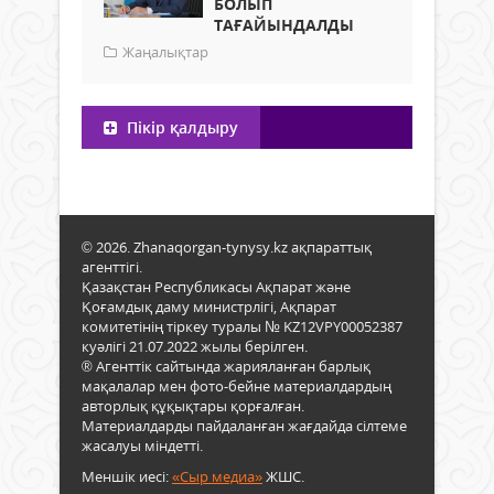
БОЛЫП
ТАҒАЙЫНДАЛДЫ
Жаңалықтар
Пікір қалдыру
© 2026. Zhanaqorgan-tynysy.kz ақпараттық
агенттігі.
Қазақстан Республикасы Ақпарат және
Қоғамдық даму министрлігі, Ақпарат
комитетінің тіркеу туралы № KZ12VPY00052387
куәлігі 21.07.2022 жылы берілген.
® Агенттік сайтында жарияланған барлық
мақалалар мен фото-бейне материалдардың
авторлық құқықтары қорғалған.
Материалдарды пайдаланған жағдайда сілтеме
жасалуы міндетті.
Меншік иесі:
«Сыр медиа»
ЖШС.