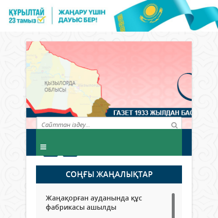
СОҢҒЫ ЖАҢАЛЫҚТАР
Жаңақорған ауданында құс
фабрикасы ашылды