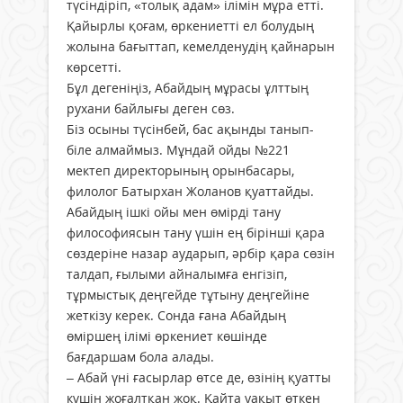
түсіндіріп, «толық адам» ілімін мұра етті.
Қайырлы қоғам, өркениетті ел болудың
жолына бағыттап, кемелденудің қайнарын
көрсетті.
Бұл дегеніңіз, Абайдың мұрасы ұлттың
рухани байлығы деген сөз.
Біз осыны түсінбей, бас ақынды танып-
біле алмаймыз. Мұндай ойды №221
мектеп директорының орын­басары,
филолог Батырхан Жоланов қуаттайды.
Абайдың ішкі ойы мен өмірді тану
философиясын тану үшін ең бірінші қара
сөздеріне назар аударып, әрбір қара сөзін
талдап, ғылыми айналымға енгізіп,
тұрмыстық деңгейде тұтыну деңгейіне
жеткізу керек. Сонда ғана Абайдың
өміршең ілімі өркениет көшінде
бағдаршам бола алады.
– Абай үні ғасырлар өтсе де, өзі­нің қуатты
күшін жоғалтқан жоқ. Қайта уақыт өткен