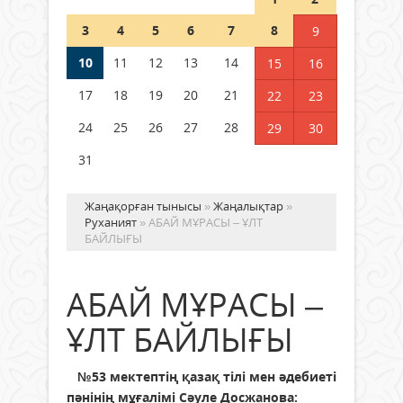
Шетелде жүрген Қазақстан
3
4
5
6
7
8
9
азаматтары қалай дауыс бере
алады?
10
11
12
13
14
15
16
05 тамыз 2026 ж.
179
17
18
19
20
21
22
23
24
25
26
27
28
29
30
31
Жаңақорған тынысы
»
Жаңалықтар
»
Руханият
» АБАЙ МҰРАСЫ – ҰЛТ
БАЙЛЫҒЫ
АБАЙ МҰРАСЫ –
ҰЛТ БАЙЛЫҒЫ
№53 мектептің қазақ тілі мен әдебиеті
пәнінің мұғалімі Сәуле Досжанова: