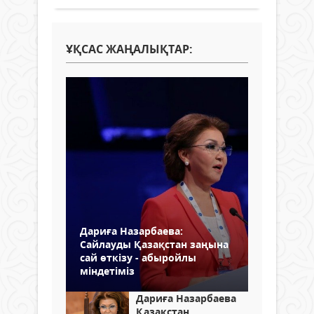
ҰҚСАС ЖАҢАЛЫҚТАР:
Дариға Назарбаева:
Сайлауды Қазақстан заңына
сай өткізу - абыройлы
міндетіміз
Дариға Назарбаева
Қазақстан