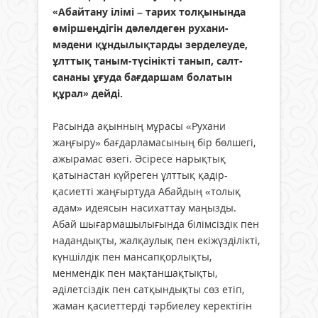
«Абайтану ілімі – тарих толқынында
өміршеңдігін дәлелдеген рухани-
мәдени құндылықтарды зер­делеуде,
ұлттық таным-түсінікті танып, салт-
сананы ұғуда бағдаршам бола­тын
құрал» дейді.
Расында ақынның мұрасы «Рухани
жаңғыру» бағдарламасының бір бөл­шегі,
ажырамас өзегі. Әсіресе нарықтық
қатынастан күйреген ұлттық қадір-
қасиетті жаңғыртуда Абайдың «толық
адам» идеясын насихаттау маңызды.
Абай шығармашылығында білімсіз­дік пен
надандықты, жалқаулық пен екіжүзділікті,
күншілдік пен ман­­сап­­қорлықты,
менмендік пен мақ­тан­шақтықты,
әділетсіздік пен сатқындықты сөз етіп,
жаман қасиет­терді тәрбиелеу керектігін