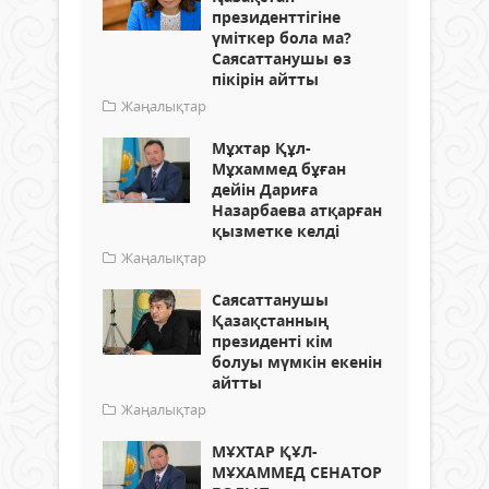
президенттігіне
үміткер бола ма?
Саясаттанушы өз
пікірін айтты
Жаңалықтар
Мұхтар Құл-
Мұхаммед бұған
дейін Дариға
Назарбаева атқарған
қызметке келді
Жаңалықтар
Саясаттанушы
Қазақстанның
президенті кім
болуы мүмкін екенін
айтты
Жаңалықтар
МҰХТАР ҚҰЛ-
МҰХАММЕД СЕНАТОР