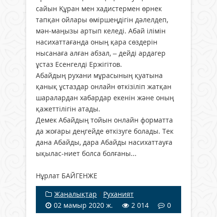
сайын Құран мен хадистермен өрнек
тапқан ойла­ры өміршеңдігін дәлелдеп,
мән-маңызы артып келеді. Абай ілімін
насихаттағанда оның қара сөздерін
нысанаға алған абзал, – дейді ардагер
ұстаз Есенгелді Ержігітов.
Абайдың рухани мұрасының қуа­тына
қанық ұстаздар онлайн өткізіліп жатқан
шаралардан хабардар екенін және оның
қажеттілігін атады.
Демек Абайдың тойын онлайн форматта
да жоғары деңгейде өткізуге болады. Тек
дана Абайды, дара Абайды насихаттауға
ықылас-ниет болса болғаны...
Нұрлат БАЙГЕНЖЕ
Жаңалықтар
/
Руханият
02 мамыр 2020 ж.
2 014
0