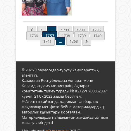
"Арм
Янг
баст
0
асуы
ауда
Ербо
Толығырақ
қоға
туыл
Әлім
қор
1968
2017
през
жыл
жыл
Әли
отба
...
1
1733
1734
1735
қор
Көше
елге
1737
1736
1738
1739
1740
мен
келіп
...
1741
1768
2018
Зада
жыл
шар
атқ
күрі
мінд
егум
жай
айна
© 2026. Zhanaqorgan-tynysy.kz ақпараттық
Жаңа
...
агенттігі.
кент
Қазақстан Республикасы Ақпарат және
тұрғ
Қоғамдық даму министрлігі, Ақпарат
есеп
комитетінің тіркеу туралы № KZ12VPY00052387
беру
куәлігі 21.07.2022 жылы берілген.
кезд
® Агенттік сайтында жарияланған барлық
өтті..
мақалалар мен фото-бейне материалдардың
авторлық құқықтары қорғалған.
Материалдарды пайдаланған жағдайда сілтеме
жасалуы міндетті.
Меншік иесі:
«Сыр медиа»
ЖШС.