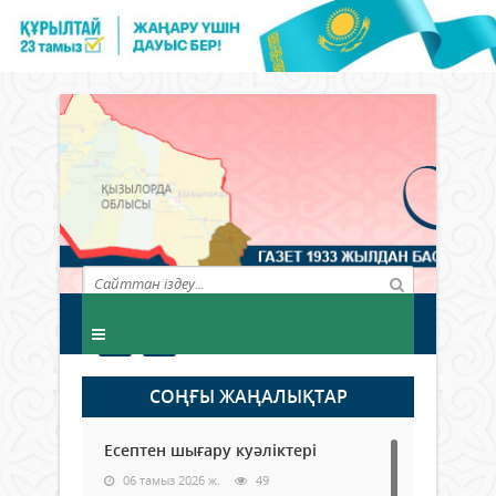
СОҢҒЫ ЖАҢАЛЫҚТАР
Есептен шығару куәліктері
06 тамыз 2026 ж.
49