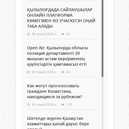
ҚЫЗЫЛОРДАДА САЙЛАУШЫЛАР
ОНЛАЙН ПЛАТФОРМА
КӨМЕГІМЕН ӨЗ УЧАСКЕСІН ОҢАЙ
ТАБА АЛАДЫ
06 тамыз 2026 ж.
62
Open Air: Қызылорда облысы
полиция департаменті 20
мыңнан астам көрерменнің
қауіпсіздігін қамтамасыз етті
06 тамыз 2026 ж.
65
Как могут проголосовать
граждане Казахстана,
находящиеся за рубежом?
05 тамыз 2026 ж.
118
Шетелде жүрген Қазақстан
азаматтары қалай дауыс бере