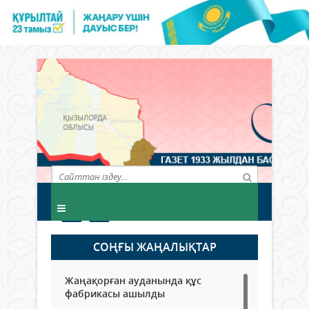
СОҢҒЫ ЖАҢАЛЫҚТАР
Жаңақорған ауданында құс
фабрикасы ашылды