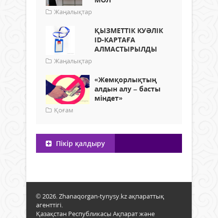
Жаңалықтар
ҚЫЗМЕТТІК КУӘЛІК
ID-КАРТАҒА
АЛМАСТЫРЫЛДЫ
Жаңалықтар
«Жемқорлықтың
алдын алу – басты
міндет»
Қоғам
Пікір қалдыру
© 2026. Zhanaqorgan-tynysy.kz ақпараттық
агенттігі.
Қазақстан Республикасы Ақпарат және