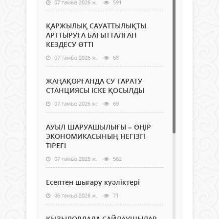
07 тамыз 2026 ж.
591
ҚАРЖЫЛЫҚ САУАТТЫЛЫҚТЫ
АРТТЫРУҒА БАҒЫТТАЛҒАН
КЕЗДЕСУ ӨТТІ
07 тамыз 2026 ж.
68
ЖАҢАҚОРҒАНДА СУ ТАРАТУ
СТАНЦИЯСЫ ІСКЕ ҚОСЫЛДЫ
07 тамыз 2026 ж.
69
АУЫЛ ШАРУАШЫЛЫҒЫ – ӨҢІР
ЭКОНОМИКАСЫНЫҢ НЕГІЗГІ
ТІРЕГІ
07 тамыз 2026 ж.
562
Есептен шығару куәліктері
06 тамыз 2026 ж.
71
ҚЫЗЫЛОРДАДА САЙЛАУШЫЛАР