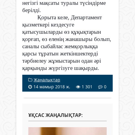
негізгі мақсаты туралы түсіндірме
берілді.
Қорыта келе, Департамент
қызметкері кездесуге
қатысушыларды өз құқықтарын
қорғап, өз еленің жанашыры болып,
саналы сыбайлас жемқорлыққа
қарсы тұратын жеткіншектерді
тәрбиелеу жұмыстарын одан әрі
қарқынды жүргізуге шақырды.
Жаңалықтар
14 мамыр 2018 ж.
1 301
0
ҰҚСАС ЖАҢАЛЫҚТАР: