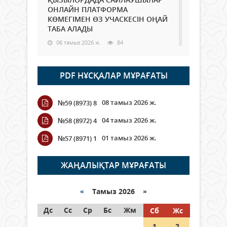
ОНЛАЙН ПЛАТФОРМА
КӨМЕГІМЕН ӨЗ УЧАСКЕСІН ОҢАЙ
ТАБА АЛАДЫ
06 тамыз 2026 ж.
84
Open Air: Қызылорда облысы
PDF НҰСҚАЛАР МҰРАҒАТЫ
полиция департаменті 20
мыңнан астам көрерменнің
қауіпсіздігін қамтамасыз етті
08 тамыз 2026 ж.
№59 (8973) 8
06 тамыз 2026 ж.
92
04 тамыз 2026 ж.
№58 (8972) 4
Wi-Fi ҚАБЫРҒА АРҚЫЛЫ ҚАЛАЙ
01 тамыз 2026 ж.
№57 (8971) 1
ӨТЕДІ?
06 тамыз 2026 ж.
261
ЖАҢАЛЫҚТАР МҰРАҒАТЫ
Как могут проголосовать
граждане Казахстана,
«
Тамыз 2026 »
находящиеся за рубежом?
Дс
Сс
Ср
Бс
Жм
Сб
Жс
05 тамыз 2026 ж.
143
1
2