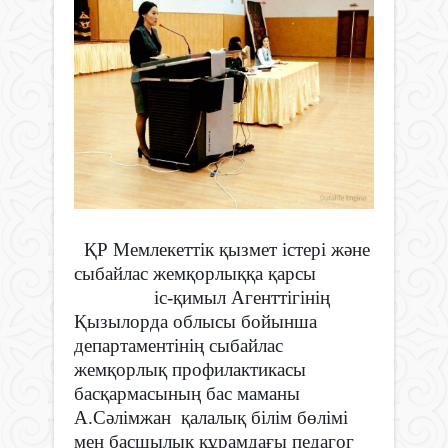
ҚР Мемлекеттік қызмет істері және
сыбайлас жемқорлыққа қарсы
іс-қимыл Агенттігінің
Қызылорда облысы бойынша
департаментінің сыбайлас
жемқорлық профилактикасы
басқармасының бас маманы
А.Сәлімжан қалалық білім бөлімі
мен басшылық құрамдағы педагог