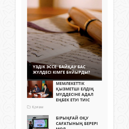
ҮЗДІК ЭССЕ: БАЙҚАУ БАС
ЖҮЛДЕСІ КІМГЕ БҰЙЫРДЫ?
МЕМЛЕКЕТТІК
ҚЫЗМЕТШІ ЕЛДІҢ
МҮДДЕСІНЕ АДАЛ
ЕҢБЕК ЕТУІ ТИІС
Қоғам
БІРЫҢҒАЙ ОҚУ
САҒАТЫНЫҢ БЕРЕРІ
МОЛ