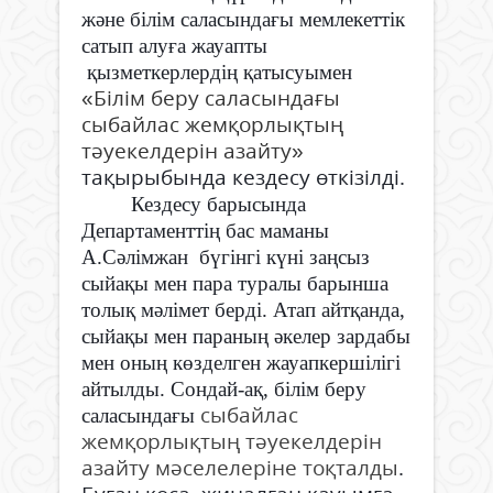
және білім саласындағы мемлекеттік
сатып алуға жауапты
қызметкерлердің қатысуымен
«
Білім беру саласындағы
сыбайлас жемқорлықтың
тәуекелдерін азайту
»
тақырыбында кездесу өткізілді.
Кездесу барысында
Департаменттің бас маманы
А.Сәлімжан
бүгінгі күні заңсыз
сыйақы мен пара туралы барынша
толық мәлімет берді. Атап айтқанда,
сыйақы мен параның әкелер зардабы
мен оның көзделген жауапкершілігі
айтылды. Сондай-ақ, білім беру
сыбайлас
саласындағы
жемқорлықтың тәуекелдерін
азайту мәселелеріне тоқталды
.