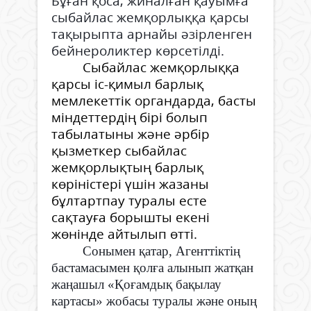
Бұған қоса, жиналған қауымға
сыбайлас жемқорлыққа қарсы
тақырыпта арнайы әзірленген
бейнероликтер көрсетілді.
Сыбайлас жемқорлыққа
қарсы іс-қимыл барлық
мемлекеттік органдарда, басты
міндеттердің бірі болып
табылатыны және әрбір
қызметкер сыбайлас
жемқорлықтың барлық
көріністері үшін жазаны
бұлтартпау туралы есте
сақтауға борышты екені
жөнінде айтылып өтті.
Сонымен қатар, Агенттіктің
бастамасымен қолға алынып жатқан
жаңашыл «Қоғамдық бақылау
картасы» жобасы туралы және оның