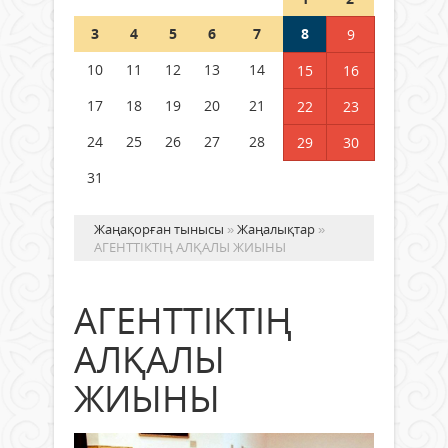
Шетелде жүрген Қазақстан
3
4
5
6
7
8
9
азаматтары қалай дауыс бере
алады?
10
11
12
13
14
15
16
05 тамыз 2026 ж.
152
17
18
19
20
21
22
23
24
25
26
27
28
29
30
31
Жаңақорған тынысы
»
Жаңалықтар
»
АГЕНТТІКТІҢ АЛҚАЛЫ ЖИЫНЫ
АГЕНТТІКТІҢ
АЛҚАЛЫ
ЖИЫНЫ