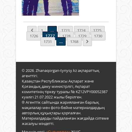
ұйығ
ТИІМ
ілкім
0
жас
ЖҮЗЕ
істе
Толығырақ
жаса
АСЫ
бірі.
ұмты
ЖАС
Ода
елге
БЕЛС
бөле
...
айна
1
1723
1724
1725
АРТ
мам
1727
Елба
1726
1728
1729
1730
ҚАН
білік
...
Нұрс
1731
1768
ЖОС
артт
Наза
БАР?
жән
бұл
ОСЫ
зама
сөзі
САУ
елді
АУД
бірлі
ЖАС
© 2026. Zhanaqorgan-tynysy.kz ақпараттық
мен
ЛИДЕ
агенттігі.
тату
ЖАУ
Қазақстан Республикасы Ақпарат және
ныға
Қоғамдық даму министрлігі, Ақпарат
БЕРДІ
комитетінің тіркеу туралы № KZ12VPY00052387
ауыз
куәлігі 21.07.2022 жылы берілген.
арт
® Агенттік сайтында жарияланған барлық
аңға
мақалалар мен фото-бейне материалдардың
През
авторлық құқықтары қорғалған.
қана
Материалдарды пайдаланған жағдайда сілтеме
сөзі
жасалуы міндетті.
айш
түск
Меншік иесі:
«Сыр медиа»
ЖШС.