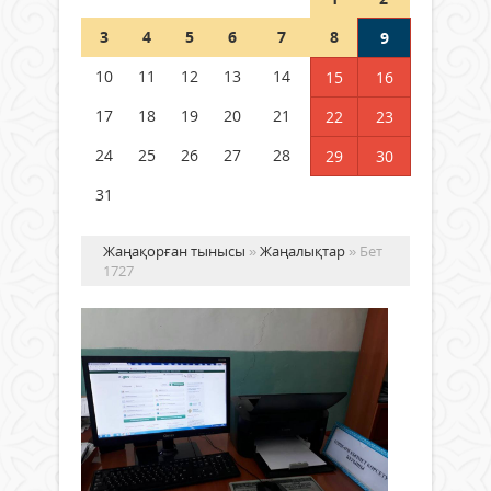
Шетелде жүрген Қазақстан
3
4
5
6
7
8
9
азаматтары қалай дауыс бере
алады?
10
11
12
13
14
15
16
05 тамыз 2026 ж.
172
17
18
19
20
21
22
23
24
25
26
27
28
29
30
31
Жаңақорған тынысы
»
Жаңалықтар
» Бет
1727
Ау
ағ
мо
қы
Жаңалықтар
тү
07 ақпан
ал
2018 ж.
мү
2 035