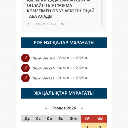
ОНЛАЙН ПЛАТФОРМА
КӨМЕГІМЕН ӨЗ УЧАСКЕСІН ОҢАЙ
ТАБА АЛАДЫ
06 тамыз 2026 ж.
102
Open Air: Қызылорда облысы
PDF НҰСҚАЛАР МҰРАҒАТЫ
полиция департаменті 20
мыңнан астам көрерменнің
қауіпсіздігін қамтамасыз етті
08 тамыз 2026 ж.
№59 (8973) 8
06 тамыз 2026 ж.
125
04 тамыз 2026 ж.
№58 (8972) 4
Wi-Fi ҚАБЫРҒА АРҚЫЛЫ ҚАЛАЙ
01 тамыз 2026 ж.
№57 (8971) 1
ӨТЕДІ?
06 тамыз 2026 ж.
279
ЖАҢАЛЫҚТАР МҰРАҒАТЫ
Как могут проголосовать
граждане Казахстана,
«
Тамыз 2026 »
находящиеся за рубежом?
Дс
Сс
Ср
Бс
Жм
Сб
Жс
05 тамыз 2026 ж.
161
1
2