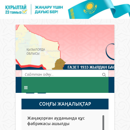
СОҢҒЫ ЖАҢАЛЫҚТАР
Жаңақорған ауданында құс
фабрикасы ашылды