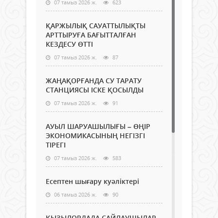
07 тамыз 2026 ж.
623
ҚАРЖЫЛЫҚ САУАТТЫЛЫҚТЫ
АРТТЫРУҒА БАҒЫТТАЛҒАН
КЕЗДЕСУ ӨТТІ
07 тамыз 2026 ж.
87
ЖАҢАҚОРҒАНДА СУ ТАРАТУ
СТАНЦИЯСЫ ІСКЕ ҚОСЫЛДЫ
07 тамыз 2026 ж.
91
АУЫЛ ШАРУАШЫЛЫҒЫ – ӨҢІР
ЭКОНОМИКАСЫНЫҢ НЕГІЗГІ
ТІРЕГІ
07 тамыз 2026 ж.
583
Есептен шығару куәліктері
06 тамыз 2026 ж.
90
ҚЫЗЫЛОРДАДА САЙЛАУШЫЛАР