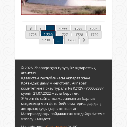
Был
тура
0
бұр
1
оқу
«Жа
жауғ
сәуі
Толығырақ
жыл
Ота
еді...
дейі
сыр
басп
Кәсі
мект
қызм
қызм
біті
хаба
...
1
1722
1723
1724
көрс
түле
1726
1725
1727
1728
1729
орт
үшін
...
1730
1768
мен
жемі
Кәсі
жыл
қолд
болд
орта
ҰБТ-
ға
© 2026. Zhanaqorgan-tynysy.kz ақпараттық
тың
агенттігі.
дайы
Қазақстан Республикасы Ақпарат және
196
Қоғамдық даму министрлігі, Ақпарат
оқу
комитетінің тіркеу туралы № KZ12VPY00052387
144-
куәлігі 21.07.2022 жылы берілген.
і
® Агенттік сайтында жарияланған барлық
мемл
мақалалар мен фото-бейне материалдардың
гран
авторлық құқықтары қорғалған.
иеге
Материалдарды пайдаланған жағдайда сілтеме
атан
жасалуы міндетті.
Бұл
Меншік иесі:
«Сыр медиа»
ЖШС.