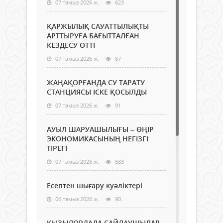
07 тамыз 2026 ж.
623
ҚАРЖЫЛЫҚ САУАТТЫЛЫҚТЫ
АРТТЫРУҒА БАҒЫТТАЛҒАН
КЕЗДЕСУ ӨТТІ
07 тамыз 2026 ж.
87
ЖАҢАҚОРҒАНДА СУ ТАРАТУ
СТАНЦИЯСЫ ІСКЕ ҚОСЫЛДЫ
07 тамыз 2026 ж.
91
АУЫЛ ШАРУАШЫЛЫҒЫ – ӨҢІР
ЭКОНОМИКАСЫНЫҢ НЕГІЗГІ
ТІРЕГІ
07 тамыз 2026 ж.
583
Есептен шығару куәліктері
06 тамыз 2026 ж.
90
ҚЫЗЫЛОРДАДА САЙЛАУШЫЛАР