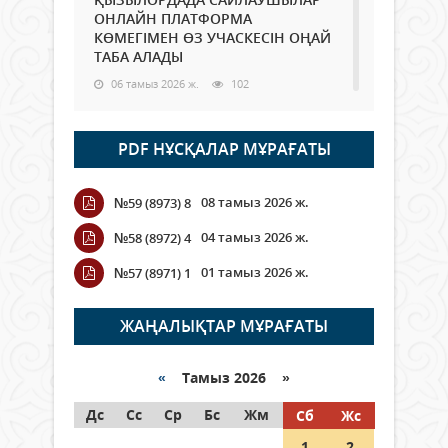
ОНЛАЙН ПЛАТФОРМА
КӨМЕГІМЕН ӨЗ УЧАСКЕСІН ОҢАЙ
ТАБА АЛАДЫ
06 тамыз 2026 ж.
102
Open Air: Қызылорда облысы
PDF НҰСҚАЛАР МҰРАҒАТЫ
полиция департаменті 20
мыңнан астам көрерменнің
қауіпсіздігін қамтамасыз етті
08 тамыз 2026 ж.
№59 (8973) 8
06 тамыз 2026 ж.
125
04 тамыз 2026 ж.
№58 (8972) 4
Wi-Fi ҚАБЫРҒА АРҚЫЛЫ ҚАЛАЙ
01 тамыз 2026 ж.
№57 (8971) 1
ӨТЕДІ?
06 тамыз 2026 ж.
279
ЖАҢАЛЫҚТАР МҰРАҒАТЫ
Как могут проголосовать
граждане Казахстана,
«
Тамыз 2026 »
находящиеся за рубежом?
Дс
Сс
Ср
Бс
Жм
Сб
Жс
05 тамыз 2026 ж.
161
1
2