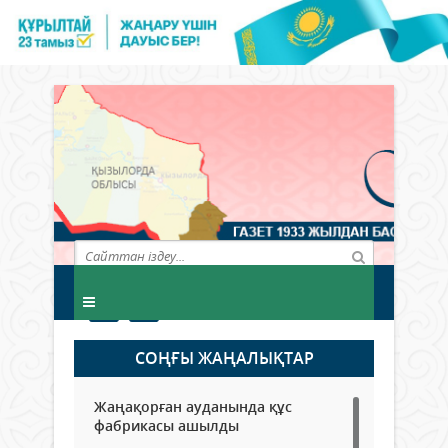
СОҢҒЫ ЖАҢАЛЫҚТАР
Жаңақорған ауданында құс
фабрикасы ашылды