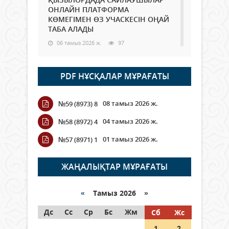
ОНЛАЙН ПЛАТФОРМА
КӨМЕГІМЕН ӨЗ УЧАСКЕСІН ОҢАЙ
ТАБА АЛАДЫ
06 тамыз 2026 ж.
97
Open Air: Қызылорда облысы
PDF НҰСҚАЛАР МҰРАҒАТЫ
полиция департаменті 20
мыңнан астам көрерменнің
қауіпсіздігін қамтамасыз етті
08 тамыз 2026 ж.
№59 (8973) 8
06 тамыз 2026 ж.
116
04 тамыз 2026 ж.
№58 (8972) 4
Wi-Fi ҚАБЫРҒА АРҚЫЛЫ ҚАЛАЙ
01 тамыз 2026 ж.
№57 (8971) 1
ӨТЕДІ?
06 тамыз 2026 ж.
276
ЖАҢАЛЫҚТАР МҰРАҒАТЫ
Как могут проголосовать
граждане Казахстана,
«
Тамыз 2026 »
находящиеся за рубежом?
Дс
Сс
Ср
Бс
Жм
Сб
Жс
05 тамыз 2026 ж.
156
1
2