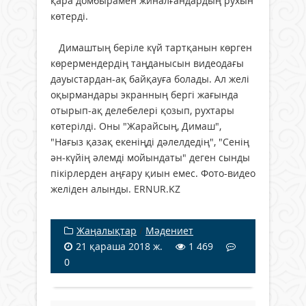
қара домбырамен жиналғандардың рухын
көтерді.
Димаштың беріле күй тартқанын көрген
көрермендердің таңданысын видеодағы
дауыстардан-ақ байқауға болады. Ал желі
оқырмандары экранның бергі жағында
отырып-ақ делебелері қозып, рухтары
көтерілді. Оны "Жарайсың, Димаш",
"Нағыз қазақ екеніңді дәлелдедің", "Сенің
ән-күйің әлемді мойындаты" деген сынды
пікірлерден аңғару қиын емес. Фото-видео
желіден алынды. ERNUR.KZ
Жаңалықтар
/
Мәдениет
21 қараша 2018 ж.
1 469
0