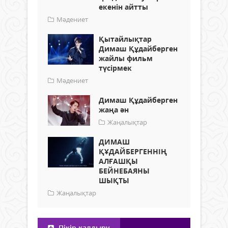
екенін айтты
Мәдениет
Қытайлықтар
Димаш Құдайберген
жайлы фильм
түсірмек
Мәдениет
Димаш Құдайберген
жаңа ән
Жаңалықтар
ДИМАШ
ҚҰДАЙБЕРГЕННІҢ
АЛҒАШҚЫ
БЕЙНЕБАЯНЫ
ШЫҚТЫ
Жаңалықтар
Пікір қалдыру