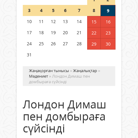
Шетелде жүрген Қазақстан
3
4
5
6
7
8
9
азаматтары қалай дауыс бере
алады?
10
11
12
13
14
15
16
05 тамыз 2026 ж.
167
17
18
19
20
21
22
23
24
25
26
27
28
29
30
31
Жаңақорған тынысы
»
Жаңалықтар
»
Мәдениет
» Лондон Димаш пен
домбыраға сүйсінді
Лондон Димаш
пен домбыраға
сүйсінді