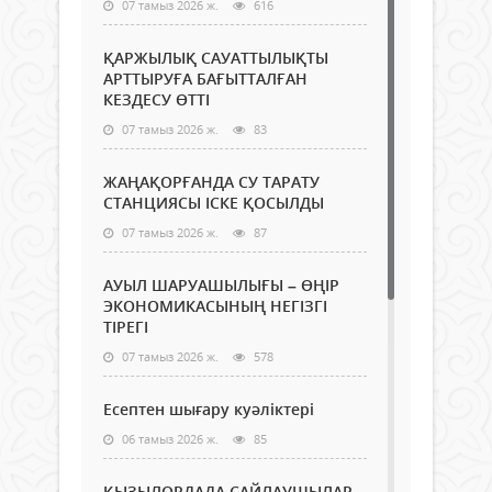
07 тамыз 2026 ж.
616
ҚАРЖЫЛЫҚ САУАТТЫЛЫҚТЫ
АРТТЫРУҒА БАҒЫТТАЛҒАН
КЕЗДЕСУ ӨТТІ
07 тамыз 2026 ж.
83
ЖАҢАҚОРҒАНДА СУ ТАРАТУ
СТАНЦИЯСЫ ІСКЕ ҚОСЫЛДЫ
07 тамыз 2026 ж.
87
АУЫЛ ШАРУАШЫЛЫҒЫ – ӨҢІР
ЭКОНОМИКАСЫНЫҢ НЕГІЗГІ
ТІРЕГІ
07 тамыз 2026 ж.
578
Есептен шығару куәліктері
06 тамыз 2026 ж.
85
ҚЫЗЫЛОРДАДА САЙЛАУШЫЛАР