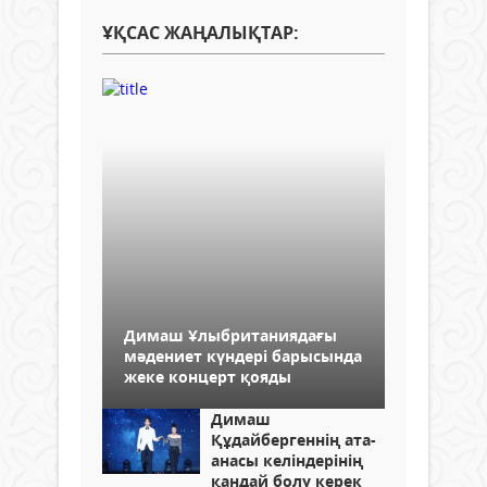
ҰҚСАС ЖАҢАЛЫҚТАР:
Димаш Ұлыбританиядағы
мәдениет күндері барысында
жеке концерт қояды
Димаш
Құдайбергеннің ата-
анасы келіндерінің
қандай болу керек