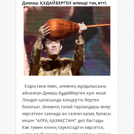
Димаш ҚҰДАЙБЕРГЕН әлемді таң етті.
Елдің ғана емес, әлемнің жұлдызысына
айналған Димаш Құдайберген күні кеше
Лондон қаласында концертін берген
болатын. Әлемнің талай тарландары өнер
көрсеткен сахнада ән салған қазақ баласы
кешін "АЛҒА, ҚАЗАҚСТАН!" деп бастады.
Көк тумен елінің тәуелсіздігін көрсетсе,