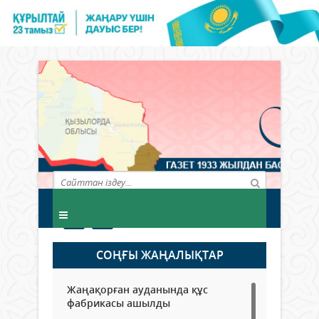
СОҢҒЫ ЖАҢАЛЫҚТАР
Жаңақорған ауданында құс
фабрикасы ашылды