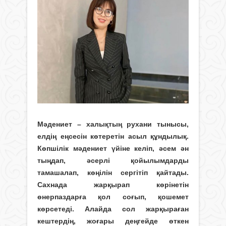
Мәдениет – халықтың рухани тынысы,
елдің еңсесін көтеретін асыл құндылық.
Көпшілік мәдениет үйіне келіп, әсем ән
тыңдап, әсерлі қойылымдарды
тамашалап, көңілін сергітіп қайтады.
Сахнада жарқырап көрінетін
өнерпаздарға қол соғып, қошемет
көрсетеді. Алайда сол жарқыраған
кештердің, жоғары деңгейде өткен