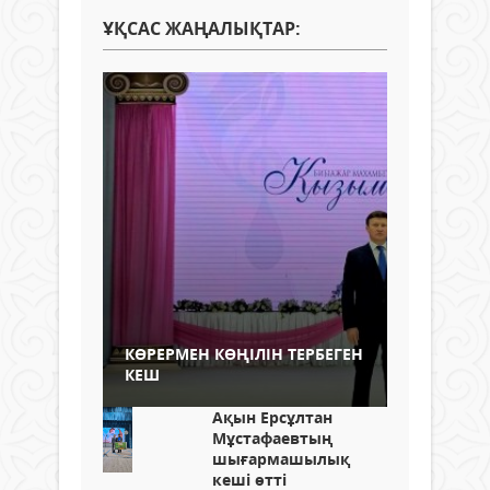
ҰҚСАС ЖАҢАЛЫҚТАР:
КӨРЕРМЕН КӨҢІЛІН ТЕРБЕГЕН
КЕШ
Ақын Ерсұлтан
Мұстафаевтың
шығармашылық
кеші өтті