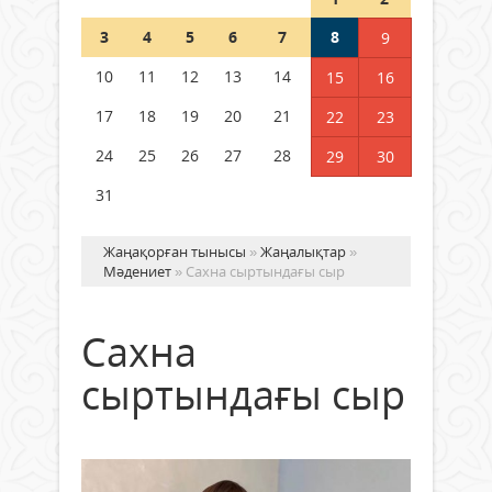
Шетелде жүрген Қазақстан
3
4
5
6
7
8
9
азаматтары қалай дауыс бере
алады?
10
11
12
13
14
15
16
05 тамыз 2026 ж.
157
17
18
19
20
21
22
23
24
25
26
27
28
29
30
31
Жаңақорған тынысы
»
Жаңалықтар
»
Мәдениет
» Сахна сыртындағы сыр
Сахна
сыртындағы сыр