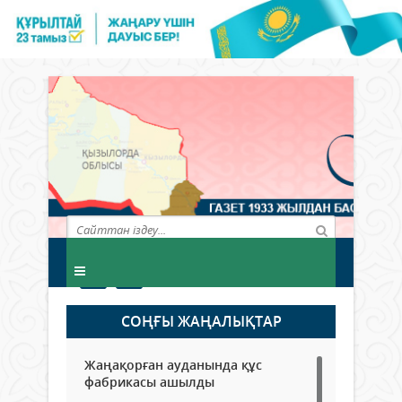
СОҢҒЫ ЖАҢАЛЫҚТАР
Жаңақорған ауданында құс
фабрикасы ашылды