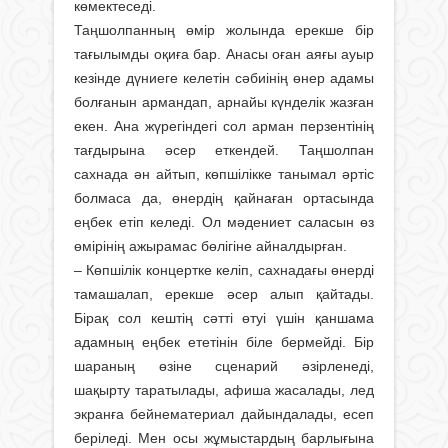
көмектеседі.
Таңшолпанның өмір жолында ерекше бір
тағылымды оқиға бар. Анасы оған аяғы ауыр
кезінде дүниеге келетін сәбиінің өнер адамы
болғанын армандап, арнайы күнделік жазған
екен. Ана жүрегіндегі сол арман перзентінің
тағдырына әсер еткендей. Таңшолпан
сахнада ән айтып, көпшілікке танымал әртіс
болмаса да, өнердің қайнаған ортасында
еңбек етіп келеді. Ол мәдениет саласын өз
өмірінің ажырамас бөлігіне айналдырған.
– Көпшілік концертке келіп, сахнадағы өнерді
тамашалап, ерекше әсер алып қайтады.
Бірақ сол кештің сәтті өтуі үшін қаншама
адамның еңбек ететінін біле бермейді. Бір
шараның өзіне сценарий әзірленеді,
шақырту таратылады, афиша жасалады, лед
экранға бейнематериал дайындалады, есеп
беріледі. Мен осы жұмыстардың барлығына