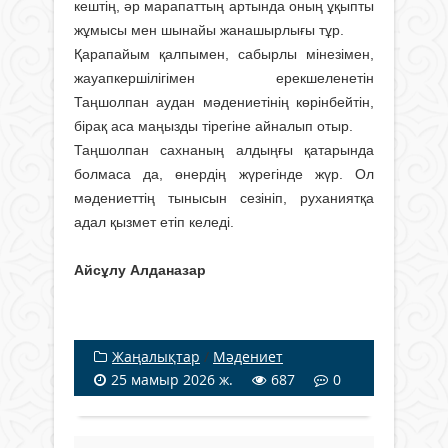
кештің, әр марапаттың артында оның ұқыпты
жұмысы мен шынайы жанашырлығы тұр.
Қарапайым қалпымен, сабырлы мінезімен,
жауапкершілігімен ерекшеленетін
Таңшолпан аудан мәдениетінің көрінбейтін,
бірақ аса маңызды тірегіне айналып отыр.
Таңшолпан сахнаның алдыңғы қатарында
болмаса да, өнердің жүрегінде жүр. Ол
мәдениеттің тынысын сезініп, руханиятқа
адал қызмет етіп келеді.
Айсұлу Алданазар
Жаңалықтар
/
Мәдениет
25 мамыр 2026 ж.
687
0