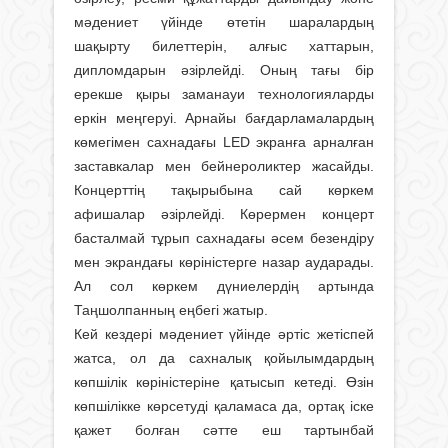
мәдениет үйінде өтетін шаралардың
шақырту билеттерін, алғыс хаттарын,
дипломдарын әзірлейді. Оның тағы бір
ерекше қыры заманауи технологияларды
еркін меңгеруі. Арнайы бағдарламалардың
көмегімен сахнадағы LED экранға арналған
заставкалар мен бейнероликтер жасайды.
Концерттің тақырыбына сай көркем
афишалар әзірлейді. Көрермен концерт
басталмай тұрып сахнадағы әсем безендіру
мен экрандағы көріністерге назар аударады.
Ал сол көркем дүниелердің артында
Таңшолпанның еңбегі жатыр.
Кей кездері мәдениет үйінде әртіс жетіспей
жатса, ол да сахналық қойылымдардың
көпшілік көріністеріне қатысып кетеді. Өзін
көпшілікке көрсетуді қаламаса да, ортақ іске
қажет болған сәтте еш тартынбай