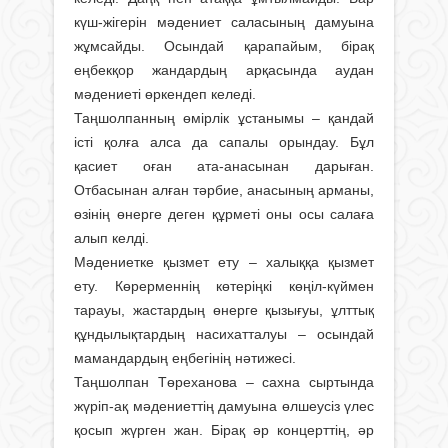
күш-жігерін мәдениет саласының дамуына
жұмсайды. Осындай қарапайым, бірақ
еңбекқор жандардың арқасында аудан
мәдениеті өркендеп келеді.
Таңшолпанның өмірлік ұстанымы – қандай
істі қолға алса да сапалы орындау. Бұл
қасиет оған ата-анасынан дарыған.
Отбасынан алған тәрбие, анасының арманы,
өзінің өнерге деген құрметі оны осы салаға
алып келді.
Мәдениетке қызмет ету – халыққа қызмет
ету. Көрерменнің көтеріңкі көңіл-күймен
тарауы, жастардың өнерге қызығуы, ұлттық
құндылықтардың насихатталуы – осындай
мамандардың еңбегінің нәтижесі.
Таңшолпан Төреханова – сахна сыртында
жүріп-ақ мәдениеттің дамуына өлшеусіз үлес
қосып жүрген жан. Бірақ әр концерттің, әр