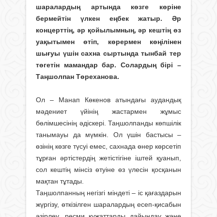
шаралардың артында көзге көріне
бермейтін үлкен еңбек жатыр. Әр
концерттің, әр қойылымның, әр кештің өз
уақытымен өтіп, көрермен көңілінен
шығуы үшін сахна сыртында тынбай тер
төгетін мамандар бар. Солардың бірі –
Таңшолпан Төреханова.
Ол – Манап Көкенов атындағы аудандық
мәдениет үйінің жастармен жұмыс
бөлімшесінің әдіскері. Таңшолпанды көпшілік
танымауы да мүмкін. Ол үшін бастысы –
өзінің көзге түсуі емес, сахнада өнер көрсетіп
тұрған әртістердің жетістігіне іштей қуанып,
сол кештің мінсіз өтуіне өз үлесін қосқанын
мақтан тұтады.
Таңшолпанның негізгі міндеті – іс қағаздарын
жүргізу, өткізілген шаралардың есеп-қисабын
әзірлеу, ресми құжаттарды дайындау және