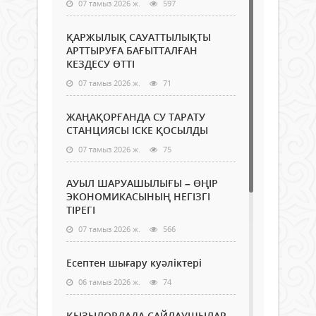
07 тамыз 2026 ж.
597
ҚАРЖЫЛЫҚ САУАТТЫЛЫҚТЫ
АРТТЫРУҒА БАҒЫТТАЛҒАН
КЕЗДЕСУ ӨТТІ
07 тамыз 2026 ж.
71
ЖАҢАҚОРҒАНДА СУ ТАРАТУ
СТАНЦИЯСЫ ІСКЕ ҚОСЫЛДЫ
07 тамыз 2026 ж.
75
АУЫЛ ШАРУАШЫЛЫҒЫ – ӨҢІР
ЭКОНОМИКАСЫНЫҢ НЕГІЗГІ
ТІРЕГІ
07 тамыз 2026 ж.
566
Есептен шығару куәліктері
06 тамыз 2026 ж.
74
ҚЫЗЫЛОРДАДА САЙЛАУШЫЛАР