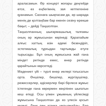
араласамын. Әр концерт жоғары деңгейде
өтсе, өз еңбегімнің зая кетпегеніне
қуанамын. Сахнаға шықпасам да, әр шарада
менің де қолтаңбам бар екенін сезіну ерекше
бақыт, – дейді Таңшолпан.
Таңшолпанның шығармашылық талғамы
оның әр жұмысынан көрінеді. Қарапайым
алғыс хаттың өзін әдемі безендіріп,
эстетикалық тұрғыдан тартымды етуге
тырысады. Бұл оның жұмысына жай ғана
міндет ретінде емес, өнер ретінде
қарайтынын көрсетеді.
Мәдениет үйі – түрлі өнер иелері тоғысатын
орта. Әншілер, бишілер, жүргізушілер,
режиссерлер, әдіскерлер бәрі бірлесе жұмыс
істегенде ғана көрермен көңілінен шығатын
кеш өтеді. Осы үлкен ұжымның үйлесімді
жұмысына Таңшолпан да өз үлесін қосып
келеді. Даңқ пен атаққа ұмтылмайды. Бар