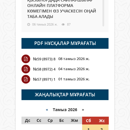
ОНЛАЙН ПЛАТФОРМА
КӨМЕГІМЕН ӨЗ УЧАСКЕСІН ОҢАЙ
ТАБА АЛАДЫ
06 тамыз 2026 ж.
87
Open Air: Қызылорда облысы
PDF НҰСҚАЛАР МҰРАҒАТЫ
полиция департаменті 20
мыңнан астам көрерменнің
қауіпсіздігін қамтамасыз етті
08 тамыз 2026 ж.
№59 (8973) 8
06 тамыз 2026 ж.
97
04 тамыз 2026 ж.
№58 (8972) 4
Wi-Fi ҚАБЫРҒА АРҚЫЛЫ ҚАЛАЙ
01 тамыз 2026 ж.
№57 (8971) 1
ӨТЕДІ?
06 тамыз 2026 ж.
265
ЖАҢАЛЫҚТАР МҰРАҒАТЫ
Как могут проголосовать
граждане Казахстана,
«
Тамыз 2026 »
находящиеся за рубежом?
Дс
Сс
Ср
Бс
Жм
Сб
Жс
05 тамыз 2026 ж.
146
1
2