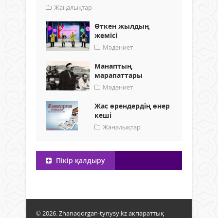
Жаңалықтар
Өткен жылдың
жемісі
Мәдениет
Манаптың
марапаттары
Мәдениет
Жас өрендердің өнер
кеші
Жаңалықтар
Пікір қалдыру
© 2026. Zhanaqorgan-tynysy.kz ақпараттық