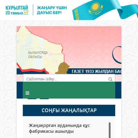
СОҢҒЫ ЖАҢАЛЫҚТАР
Жаңақорған ауданында құс
фабрикасы ашылды