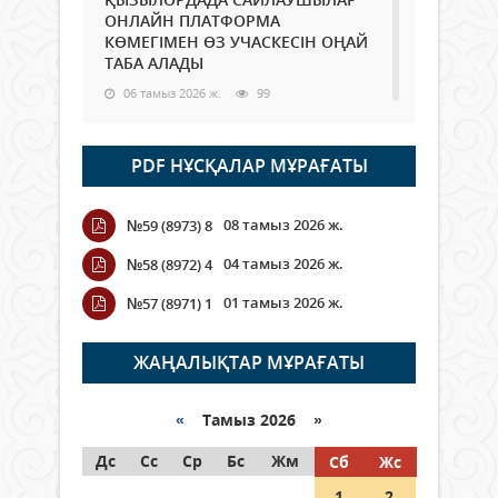
ОНЛАЙН ПЛАТФОРМА
КӨМЕГІМЕН ӨЗ УЧАСКЕСІН ОҢАЙ
ТАБА АЛАДЫ
06 тамыз 2026 ж.
99
Open Air: Қызылорда облысы
PDF НҰСҚАЛАР МҰРАҒАТЫ
полиция департаменті 20
мыңнан астам көрерменнің
қауіпсіздігін қамтамасыз етті
08 тамыз 2026 ж.
№59 (8973) 8
06 тамыз 2026 ж.
118
04 тамыз 2026 ж.
№58 (8972) 4
Wi-Fi ҚАБЫРҒА АРҚЫЛЫ ҚАЛАЙ
01 тамыз 2026 ж.
№57 (8971) 1
ӨТЕДІ?
06 тамыз 2026 ж.
276
ЖАҢАЛЫҚТАР МҰРАҒАТЫ
Как могут проголосовать
граждане Казахстана,
«
Тамыз 2026 »
находящиеся за рубежом?
Дс
Сс
Ср
Бс
Жм
Сб
Жс
05 тамыз 2026 ж.
158
1
2