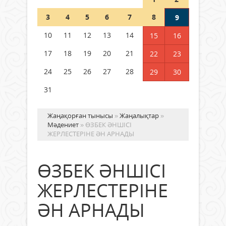
Шетелде жүрген Қазақстан
3
4
5
6
7
8
9
азаматтары қалай дауыс бере
алады?
10
11
12
13
14
15
16
05 тамыз 2026 ж.
169
17
18
19
20
21
22
23
24
25
26
27
28
29
30
31
Жаңақорған тынысы
»
Жаңалықтар
»
Мәдениет
» ӨЗБЕК ӘНШІСІ
ЖЕРЛЕСТЕРІНЕ ӘН АРНАДЫ
ӨЗБЕК ӘНШІСІ
ЖЕРЛЕСТЕРІНЕ
ӘН АРНАДЫ