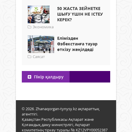
50 ЖАСТА ЗЕЙНЕТКЕ
ШЫҒУ ҮШІН НЕ ІСТЕУ
КЕРЕК?
Экономика
Елімізден
Өзбекстанға тауар
өткізу жеңілдеді
Саясат
Пікір қалдыру
© 2026. Zhanaqorgan-tynysy.kz ақпараттық
агенттігі.
Қазақстан Республикасы Ақпарат және
Қоғамдық даму министрлігі, Ақпарат
комитетінің тіркеу туралы № KZ12VPY00052387