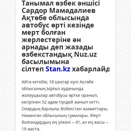
Танымал өзбек әншісі
Сардор Мамадалиев
Ақтөбе облысында
автобус өрті кезінде
мерт болған
жерлестеріне ән
арнады деп жазады
өзбекстандық Nuz.uz
басылымына
сілтеп
Stan.kz
хабарлайды.
Айта кетейік, 18 қаңтар күні Ақтөбе
облысының Ырғыз ауданында
жолаушылар автобусы өртке оранып,
кесірінен 52 адам тірідей жанып кетті.
Олардың барлығы Өзбекстан азаматтары,
Наманган облысының тумалары. Мерт
болғандардың ең үлкені – 41, ал ең жасы –
19 жаста.