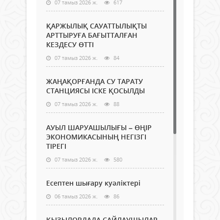
07 тамыз 2026 ж.
617
ҚАРЖЫЛЫҚ САУАТТЫЛЫҚТЫ
АРТТЫРУҒА БАҒЫТТАЛҒАН
КЕЗДЕСУ ӨТТІ
07 тамыз 2026 ж.
84
ЖАҢАҚОРҒАНДА СУ ТАРАТУ
СТАНЦИЯСЫ ІСКЕ ҚОСЫЛДЫ
07 тамыз 2026 ж.
88
АУЫЛ ШАРУАШЫЛЫҒЫ – ӨҢІР
ЭКОНОМИКАСЫНЫҢ НЕГІЗГІ
ТІРЕГІ
07 тамыз 2026 ж.
580
Есептен шығару куәліктері
06 тамыз 2026 ж.
86
ҚЫЗЫЛОРДАДА САЙЛАУШЫЛАР