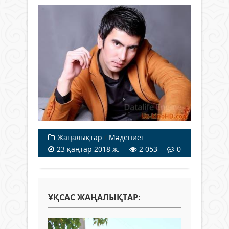
Жаңалықтар
/
Мәдениет
23 қаңтар 2018 ж.
2 053
0
ҰҚСАС ЖАҢАЛЫҚТАР: