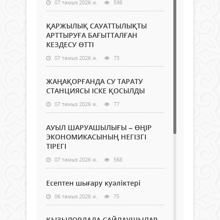
07 тамыз 2026 ж.
598
ҚАРЖЫЛЫҚ САУАТТЫЛЫҚТЫ
АРТТЫРУҒА БАҒЫТТАЛҒАН
КЕЗДЕСУ ӨТТІ
07 тамыз 2026 ж.
73
ЖАҢАҚОРҒАНДА СУ ТАРАТУ
СТАНЦИЯСЫ ІСКЕ ҚОСЫЛДЫ
07 тамыз 2026 ж.
77
АУЫЛ ШАРУАШЫЛЫҒЫ – ӨҢІР
ЭКОНОМИКАСЫНЫҢ НЕГІЗГІ
ТІРЕГІ
07 тамыз 2026 ж.
568
Есептен шығару куәліктері
06 тамыз 2026 ж.
75
ҚЫЗЫЛОРДАДА САЙЛАУШЫЛАР