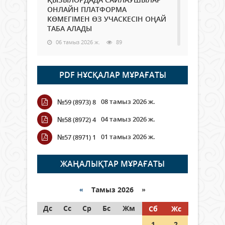
ОНЛАЙН ПЛАТФОРМА
КӨМЕГІМЕН ӨЗ УЧАСКЕСІН ОҢАЙ
ТАБА АЛАДЫ
06 тамыз 2026 ж.
89
Open Air: Қызылорда облысы
PDF НҰСҚАЛАР МҰРАҒАТЫ
полиция департаменті 20
мыңнан астам көрерменнің
қауіпсіздігін қамтамасыз етті
08 тамыз 2026 ж.
№59 (8973) 8
06 тамыз 2026 ж.
100
04 тамыз 2026 ж.
№58 (8972) 4
Wi-Fi ҚАБЫРҒА АРҚЫЛЫ ҚАЛАЙ
01 тамыз 2026 ж.
№57 (8971) 1
ӨТЕДІ?
06 тамыз 2026 ж.
266
ЖАҢАЛЫҚТАР МҰРАҒАТЫ
Как могут проголосовать
граждане Казахстана,
«
Тамыз 2026 »
находящиеся за рубежом?
Дс
Сс
Ср
Бс
Жм
Сб
Жс
05 тамыз 2026 ж.
147
1
2