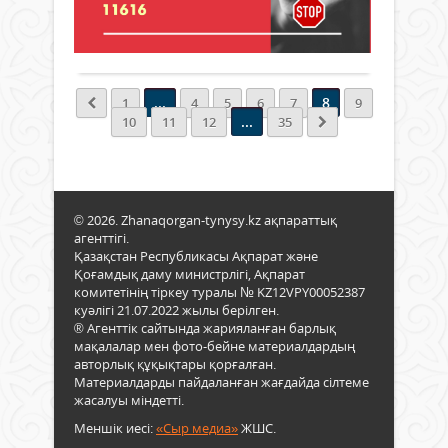
Яғни
799
0
бейр
Толығырақ
білім
беру
кәсі
...
8
1
4
5
6
7
9
баул
...
10
11
12
35
бой
маст
клас
мен
семи
трен
© 2026. Zhanaqorgan-tynysy.kz ақпараттық
өтет
агенттігі.
бола
Қазақстан Республикасы Ақпарат және
Қоғамдық даму министрлігі, Ақпарат
Бұл
комитетінің тіркеу туралы № KZ12VPY00052387
жоба
куәлігі 21.07.2022 жылы берілген.
ауд
® Агенттік сайтында жарияланған барлық
бар
мақалалар мен фото-бейне материалдардың
жас
авторлық құқықтары қорғалған.
қаты
Материалдарды пайдаланған жағдайда сілтеме
алады
жасалуы міндетті.
Меншік иесі:
«Сыр медиа»
ЖШС.