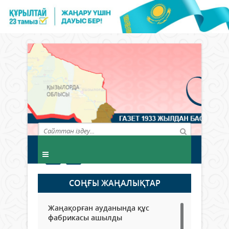
СОҢҒЫ ЖАҢАЛЫҚТАР
Жаңақорған ауданында құс
фабрикасы ашылды