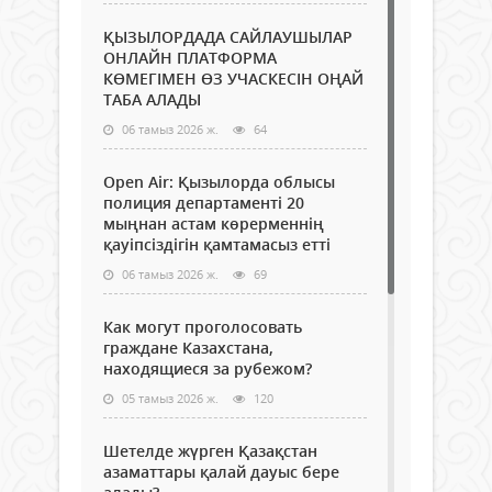
ҚЫЗЫЛОРДАДА САЙЛАУШЫЛАР
ОНЛАЙН ПЛАТФОРМА
КӨМЕГІМЕН ӨЗ УЧАСКЕСІН ОҢАЙ
ТАБА АЛАДЫ
06 тамыз 2026 ж.
64
Open Air: Қызылорда облысы
полиция департаменті 20
мыңнан астам көрерменнің
қауіпсіздігін қамтамасыз етті
06 тамыз 2026 ж.
69
Как могут проголосовать
граждане Казахстана,
находящиеся за рубежом?
05 тамыз 2026 ж.
120
Шетелде жүрген Қазақстан
азаматтары қалай дауыс бере