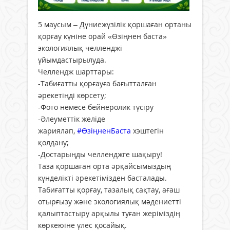
5 маусым – Дүниежүзілік қоршаған ортаны
қорғау күніне орай «Өзіңнен баста»
экологиялық челленджі
ұйымдастырылуда.
Челлендж шарттары:
-Табиғатты қорғауға бағытталған
әрекетіңді көрсету;
-Фото немесе бейнеролик түсіру
-Әлеуметтік желіде
жариялап,
#ӨзіңненБаста
хэштегін
қолдану;
-Достарыңды челленджге шақыру!
Таза қоршаған орта әрқайсымыздың
күнделікті әрекетімізден басталады.
Табиғатты қорғау, тазалық сақтау, ағаш
отырғызу және экологиялық мәдениетті
қалыптастыру арқылы туған жеріміздің
көркеюіне үлес қосайық.