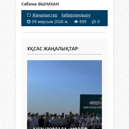
Сабина ӘШІМХАН
Жаңалықтар
/
Хабарландыру
09 маусым 2026 ж.
699
0
ҰҚСАС ЖАҢАЛЫҚТАР:
ҚЫЗЫЛОРДАДА «МӨЛДІР