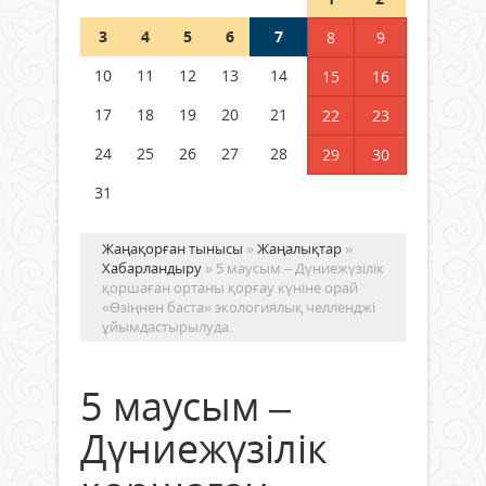
3
4
5
6
7
8
9
Германия аптап ыстыққа
байланысты суды үнемдей
10
11
12
13
14
15
16
бастады
17
18
19
20
21
22
23
04 тамыз 2026 ж.
98
24
25
26
27
28
29
30
31
Жаңақорған тынысы
»
Жаңалықтар
»
Хабарландыру
» 5 маусым – Дүниежүзілік
қоршаған ортаны қорғау күніне орай
«Өзіңнен баста» экологиялық челленджі
ұйымдастырылуда.
5 маусым –
Дүниежүзілік