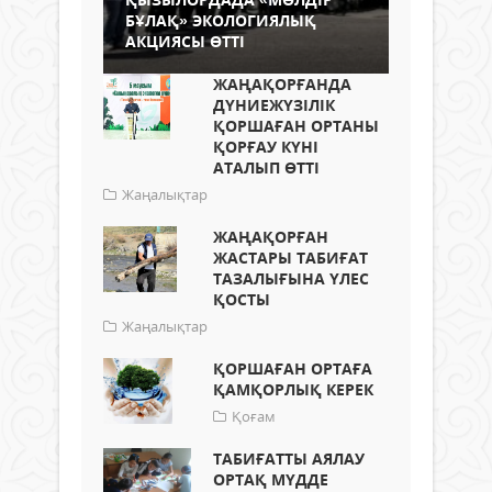
БҰЛАҚ» ЭКОЛОГИЯЛЫҚ
АКЦИЯСЫ ӨТТІ
ЖАҢАҚОРҒАНДА
ДҮНИЕЖҮЗІЛІК
ҚОРШАҒАН ОРТАНЫ
ҚОРҒАУ КҮНІ
АТАЛЫП ӨТТІ
Жаңалықтар
ЖАҢАҚОРҒАН
ЖАСТАРЫ ТАБИҒАТ
ТАЗАЛЫҒЫНА ҮЛЕС
ҚОСТЫ
Жаңалықтар
ҚОРШАҒАН ОРТАҒА
ҚАМҚОРЛЫҚ КЕРЕК
Қоғам
ТАБИҒАТТЫ АЯЛАУ
ОРТАҚ МҮДДЕ