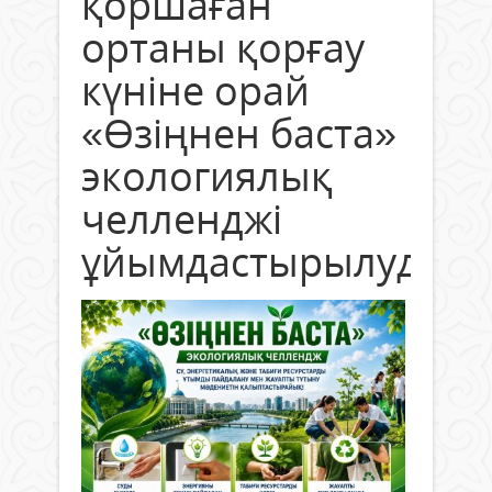
қоршаған
ортаны қорғау
күніне орай
«Өзіңнен баста»
экологиялық
челленджі
ұйымдастырылуда.