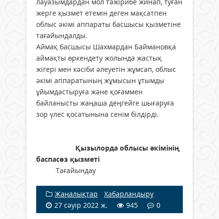
лауазымдардан мол тәжірибе жинап, туған
жерге қызмет етемін деген мақсатпен
облыс әкімі аппараты басшысы қызметіне
тағайындалды.
Аймақ басшысы Шахмардан Баймановқа
аймақты өркендету жолында жастық
жігері мен кәсіби әлеуетін жұмсап, облыс
әкімі аппаратының жұмысын ұтымды
ұйымдастыруға және қоғаммен
байланысты жаңаша деңгейге шығаруға
зор үлес қосатынына сенім білдірді.
Қызылорда облысы әкімінің
баспасөз қызметі
Тағайындау
Жаңалықтар
/
Хабарландыру
27 сәуір 2022 ж.
945
0