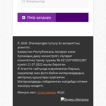
Жаңалықтар
Пікір қалдыру
© 2026. Zhanaqorgan-tynysy.kz ақпараттық
агенттігі.
Қазақстан Республикасы Ақпарат және
Қоғамдық даму министрлігі, Ақпарат
комитетінің тіркеу туралы № KZ12VPY00052387
куәлігі 21.07.2022 жылы берілген.
® Агенттік сайтында жарияланған барлық
мақалалар мен фото-бейне материалдардың
авторлық құқықтары қорғалған.
Материалдарды пайдаланған жағдайда сілтеме
жасалуы міндетті.
Меншік иесі:
«Сыр медиа»
ЖШС.