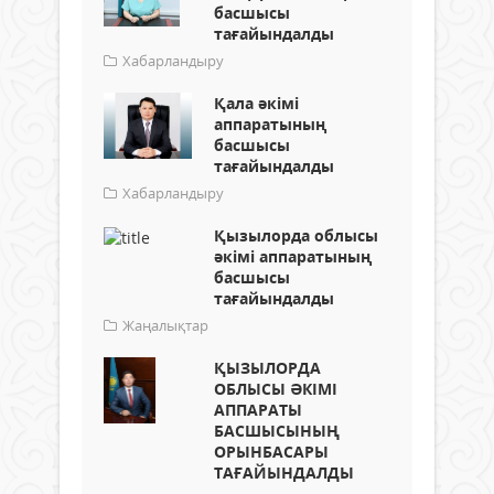
басшысы
тағайындалды
Хабарландыру
Қала әкімі
аппаратының
басшысы
тағайындалды
Хабарландыру
Қызылорда облысы
әкімі аппаратының
басшысы
тағайындалды
Жаңалықтар
ҚЫЗЫЛОРДА
ОБЛЫСЫ ӘКІМІ
АППАРАТЫ
БАСШЫСЫНЫҢ
ОРЫНБАСАРЫ
ТАҒАЙЫНДАЛДЫ