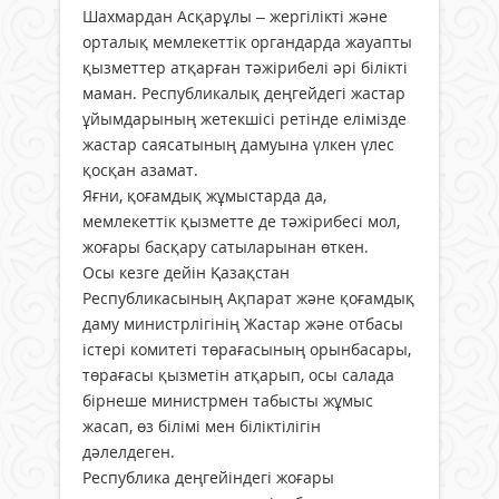
Шахмардан Асқарұлы – жергілікті және
орталық мемлекеттік органдарда жауапты
қызметтер атқарған тәжірибелі әрі білікті
маман. Республикалық деңгейдегі жастар
ұйымдарының жетекшісі ретінде елімізде
жастар саясатының дамуына үлкен үлес
қосқан азамат.
Яғни, қоғамдық жұмыстарда да,
мемлекеттік қызметте де тәжірибесі мол,
жоғары басқару сатыларынан өткен.
Осы кезге дейін Қазақстан
Республикасының Ақпарат және қоғамдық
даму министрлігінің Жастар және отбасы
істері комитеті төрағасының орынбасары,
төрағасы қызметін атқарып, осы салада
бірнеше министрмен табысты жұмыс
жасап, өз білімі мен біліктілігін
дәлелдеген.
Республика деңгейіндегі жоғары