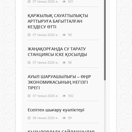
07 тамыз 2026 ж.
631
ҚАРЖЫЛЫҚ САУАТТЫЛЫҚТЫ
АРТТЫРУҒА БАҒЫТТАЛҒАН
КЕЗДЕСУ ӨТТІ
07 тамыз 2026 ж.
99
ЖАҢАҚОРҒАНДА СУ ТАРАТУ
СТАНЦИЯСЫ ІСКЕ ҚОСЫЛДЫ
07 тамыз 2026 ж.
98
АУЫЛ ШАРУАШЫЛЫҒЫ – ӨҢІР
ЭКОНОМИКАСЫНЫҢ НЕГІЗГІ
ТІРЕГІ
07 тамыз 2026 ж.
592
Есептен шығару куәліктері
06 тамыз 2026 ж.
99
ҚЫЗЫЛОРДАДА САЙЛАУШЫЛАР