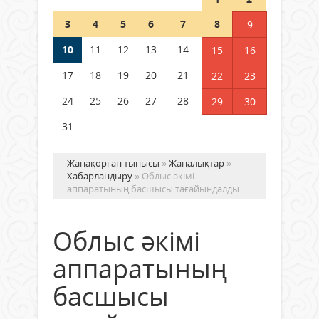
Шетелде жүрген Қазақстан
3
4
5
6
7
8
9
азаматтары қалай дауыс бере
алады?
10
11
12
13
14
15
16
05 тамыз 2026 ж.
179
17
18
19
20
21
22
23
24
25
26
27
28
29
30
31
Жаңақорған тынысы
»
Жаңалықтар
»
Хабарландыру
» Облыс әкімі
аппаратының басшысы тағайындалды
Облыс әкімі
аппаратының
басшысы