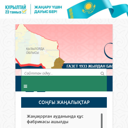
СОҢҒЫ ЖАҢАЛЫҚТАР
Жаңақорған ауданында құс
фабрикасы ашылды