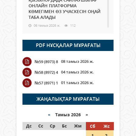
ОНЛАЙН ПЛАТФОРМА
КӨМЕГІМЕН ӨЗ УЧАСКЕСІН ОҢАЙ
ТАБА АЛАДЫ
06 тамыз 2026 ж.
112
Open Air: Қызылорда облысы
PDF НҰСҚАЛАР МҰРАҒАТЫ
полиция департаменті 20
мыңнан астам көрерменнің
қауіпсіздігін қамтамасыз етті
08 тамыз 2026 ж.
№59 (8973) 8
06 тамыз 2026 ж.
142
04 тамыз 2026 ж.
№58 (8972) 4
Wi-Fi ҚАБЫРҒА АРҚЫЛЫ ҚАЛАЙ
01 тамыз 2026 ж.
№57 (8971) 1
ӨТЕДІ?
06 тамыз 2026 ж.
288
ЖАҢАЛЫҚТАР МҰРАҒАТЫ
Как могут проголосовать
граждане Казахстана,
«
Тамыз 2026 »
находящиеся за рубежом?
Дс
Сс
Ср
Бс
Жм
Сб
Жс
05 тамыз 2026 ж.
168
1
2