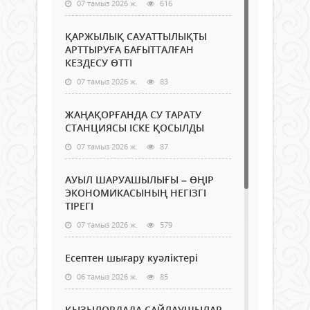
07 тамыз 2026 ж.
616
ҚАРЖЫЛЫҚ САУАТТЫЛЫҚТЫ
АРТТЫРУҒА БАҒЫТТАЛҒАН
КЕЗДЕСУ ӨТТІ
07 тамыз 2026 ж.
83
ЖАҢАҚОРҒАНДА СУ ТАРАТУ
СТАНЦИЯСЫ ІСКЕ ҚОСЫЛДЫ
07 тамыз 2026 ж.
87
АУЫЛ ШАРУАШЫЛЫҒЫ – ӨҢІР
ЭКОНОМИКАСЫНЫҢ НЕГІЗГІ
ТІРЕГІ
07 тамыз 2026 ж.
579
Есептен шығару куәліктері
06 тамыз 2026 ж.
85
ҚЫЗЫЛОРДАДА САЙЛАУШЫЛАР