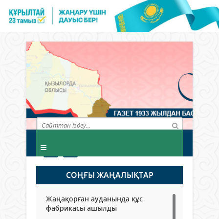
СОҢҒЫ ЖАҢАЛЫҚТАР
Жаңақорған ауданында құс
фабрикасы ашылды