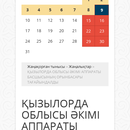
Шетелде жүрген Қазақстан
3
4
5
6
7
8
9
азаматтары қалай дауыс бере
алады?
10
11
12
13
14
15
16
05 тамыз 2026 ж.
168
17
18
19
20
21
22
23
24
25
26
27
28
29
30
31
Жаңақорған тынысы
»
Жаңалықтар
»
ҚЫЗЫЛОРДА ОБЛЫСЫ ӘКІМІ АППАРАТЫ
БАСШЫСЫНЫҢ ОРЫНБАСАРЫ
ТАҒАЙЫНДАЛДЫ
ҚЫЗЫЛОРДА
ОБЛЫСЫ ӘКІМІ
АППАРАТЫ