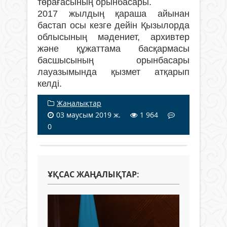
төрағасының орынбасары.
2017 жылдың қараша айынан
бастап осы кезге дейін Қызылорда
облысының мәдениет, архивтер
және құжаттама басқармасы
басшысының орынбасары
лауазымында қызмет атқарып
келді.
Жаңалықтар
03 маусым 2019 ж.
1 964
0
ҰҚСАС ЖАҢАЛЫҚТАР: