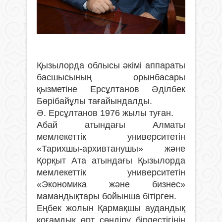
Қызылорда облысы әкімі аппараты
басшысының орынбасары
қызметіне Ерсұлтанов Әділбек
Бөрібайұлы тағайындалды.
Ә. Ерсұлтанов 1976 жылы туған.
Абай атындағы Алматы
мемлекеттік университетін
«Тарихшы-архивтанушы» және
Қорқыт Ата атындағы Қызылорда
мемлекеттік университетін
«Экономика және бизнес»
мамандықтары бойынша бітірген.
Еңбек жолын Қармақшы аудандық
қоғамдық өрт сөндіру бірлестігінің