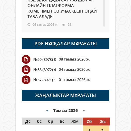
ОНЛАЙН ПЛАТФОРМА
КӨМЕГІМЕН ӨЗ УЧАСКЕСІН ОҢАЙ
ТАБА АЛАДЫ
06 тамыз 2026 ж.
98
Open Air: Қызылорда облысы
PDF НҰСҚАЛАР МҰРАҒАТЫ
полиция департаменті 20
мыңнан астам көрерменнің
қауіпсіздігін қамтамасыз етті
08 тамыз 2026 ж.
№59 (8973) 8
06 тамыз 2026 ж.
116
04 тамыз 2026 ж.
№58 (8972) 4
Wi-Fi ҚАБЫРҒА АРҚЫЛЫ ҚАЛАЙ
01 тамыз 2026 ж.
№57 (8971) 1
ӨТЕДІ?
06 тамыз 2026 ж.
276
ЖАҢАЛЫҚТАР МҰРАҒАТЫ
Как могут проголосовать
граждане Казахстана,
«
Тамыз 2026 »
находящиеся за рубежом?
Дс
Сс
Ср
Бс
Жм
Сб
Жс
05 тамыз 2026 ж.
157
1
2