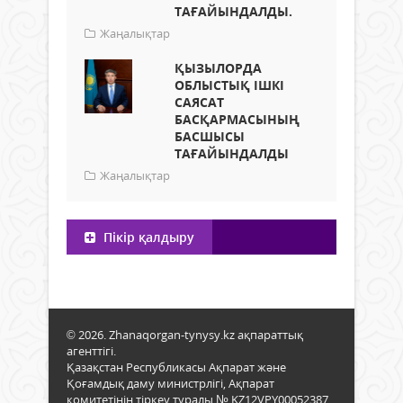
ТАҒАЙЫНДАЛДЫ.
Жаңалықтар
ҚЫЗЫЛОРДА
ОБЛЫСТЫҚ ІШКІ
САЯСАТ
БАСҚАРМАСЫНЫҢ
БАСШЫСЫ
ТАҒАЙЫНДАЛДЫ
Жаңалықтар
Пікір қалдыру
© 2026. Zhanaqorgan-tynysy.kz ақпараттық
агенттігі.
Қазақстан Республикасы Ақпарат және
Қоғамдық даму министрлігі, Ақпарат
комитетінің тіркеу туралы № KZ12VPY00052387