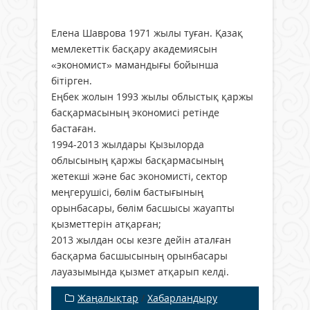
Елена Шаврова 1971 жылы туған. Қазақ
мемлекеттік басқару академиясын
«экономист» мамандығы бойынша
бітірген.
Еңбек жолын 1993 жылы облыстық қаржы
басқармасының экономисі ретінде
бастаған.
1994-2013 жылдары Қызылорда
облысының қаржы басқармасының
жетекші және бас экономисті, сектор
меңгерушісі, бөлім бастығының
орынбасары, бөлім басшысы жауапты
қызметтерін атқарған;
2013 жылдан осы кезге дейін аталған
басқарма басшысының орынбасары
лауазымында қызмет атқарып келді.
Жаңалықтар
/
Хабарландыру