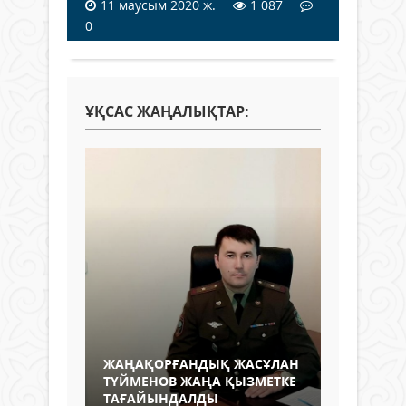
11 маусым 2020 ж.
1 087
0
ҰҚСАС ЖАҢАЛЫҚТАР:
ЖАҢАҚОРҒАНДЫҚ ЖАСҰЛАН
ТҮЙМЕНОВ ЖАҢА ҚЫЗМЕТКЕ
ТАҒАЙЫНДАЛДЫ