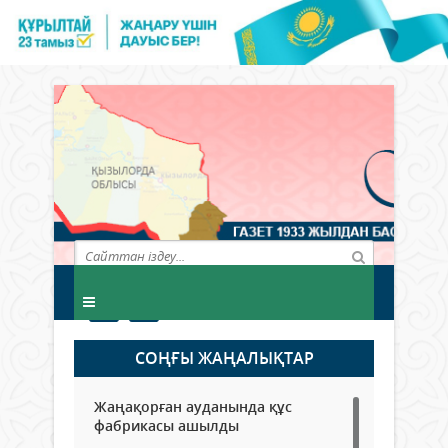
СОҢҒЫ ЖАҢАЛЫҚТАР
Жаңақорған ауданында құс
фабрикасы ашылды