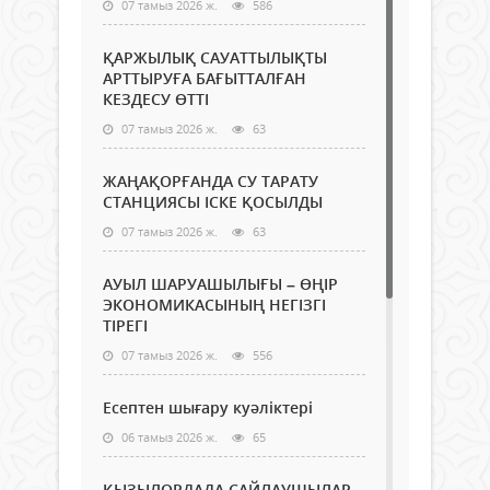
07 тамыз 2026 ж.
586
ҚАРЖЫЛЫҚ САУАТТЫЛЫҚТЫ
АРТТЫРУҒА БАҒЫТТАЛҒАН
КЕЗДЕСУ ӨТТІ
07 тамыз 2026 ж.
63
ЖАҢАҚОРҒАНДА СУ ТАРАТУ
СТАНЦИЯСЫ ІСКЕ ҚОСЫЛДЫ
07 тамыз 2026 ж.
63
АУЫЛ ШАРУАШЫЛЫҒЫ – ӨҢІР
ЭКОНОМИКАСЫНЫҢ НЕГІЗГІ
ТІРЕГІ
07 тамыз 2026 ж.
556
Есептен шығару куәліктері
06 тамыз 2026 ж.
65
ҚЫЗЫЛОРДАДА САЙЛАУШЫЛАР