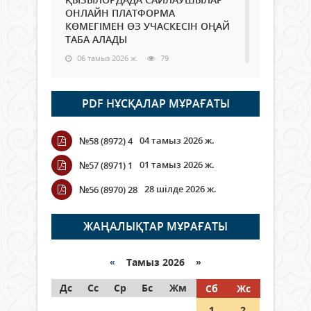
ОНЛАЙН ПЛАТФОРМА
КӨМЕГІМЕН ӨЗ УЧАСКЕСІН ОҢАЙ
ТАБА АЛАДЫ
06 тамыз 2026 ж.
79
Open Air: Қызылорда облысы
PDF НҰСҚАЛАР МҰРАҒАТЫ
полиция департаменті 20
мыңнан астам көрерменнің
қауіпсіздігін қамтамасыз етті
04 тамыз 2026 ж.
№58 (8972) 4
06 тамыз 2026 ж.
86
01 тамыз 2026 ж.
№57 (8971) 1
Wi-Fi ҚАБЫРҒА АРҚЫЛЫ ҚАЛАЙ
28 шілде 2026 ж.
№56 (8970) 28
ӨТЕДІ?
06 тамыз 2026 ж.
256
ЖАҢАЛЫҚТАР МҰРАҒАТЫ
Как могут проголосовать
граждане Казахстана,
«
Тамыз 2026 »
находящиеся за рубежом?
Дс
Сс
Ср
Бс
Жм
Сб
Жс
05 тамыз 2026 ж.
137
1
2