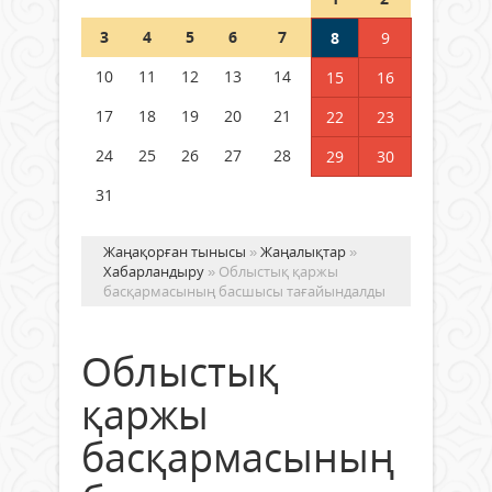
Шетелде жүрген Қазақстан
3
4
5
6
7
8
9
азаматтары қалай дауыс бере
алады?
10
11
12
13
14
15
16
05 тамыз 2026 ж.
148
17
18
19
20
21
22
23
24
25
26
27
28
29
30
31
Жаңақорған тынысы
»
Жаңалықтар
»
Хабарландыру
» Облыстық қаржы
басқармасының басшысы тағайындалды
Облыстық
қаржы
басқармасының