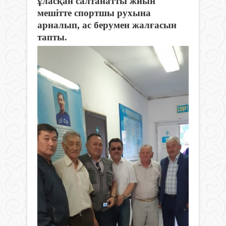
ұласқан салтанатты жиын
мешітте спортшы рухына
арналып, ас берумен жалғасын
тапты.