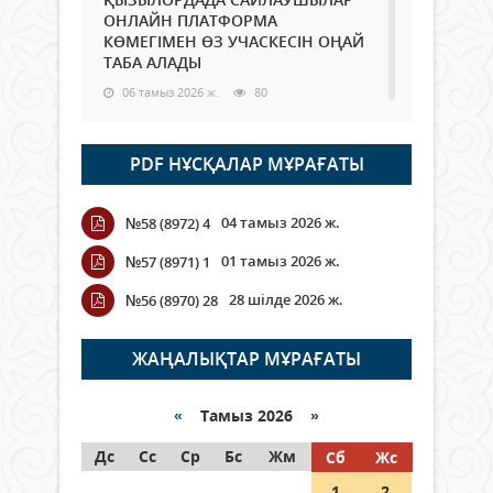
ОНЛАЙН ПЛАТФОРМА
КӨМЕГІМЕН ӨЗ УЧАСКЕСІН ОҢАЙ
ТАБА АЛАДЫ
06 тамыз 2026 ж.
80
Open Air: Қызылорда облысы
PDF НҰСҚАЛАР МҰРАҒАТЫ
полиция департаменті 20
мыңнан астам көрерменнің
қауіпсіздігін қамтамасыз етті
04 тамыз 2026 ж.
№58 (8972) 4
06 тамыз 2026 ж.
88
01 тамыз 2026 ж.
№57 (8971) 1
Wi-Fi ҚАБЫРҒА АРҚЫЛЫ ҚАЛАЙ
28 шілде 2026 ж.
№56 (8970) 28
ӨТЕДІ?
06 тамыз 2026 ж.
257
ЖАҢАЛЫҚТАР МҰРАҒАТЫ
Как могут проголосовать
граждане Казахстана,
«
Тамыз 2026 »
находящиеся за рубежом?
Дс
Сс
Ср
Бс
Жм
Сб
Жс
05 тамыз 2026 ж.
139
1
2