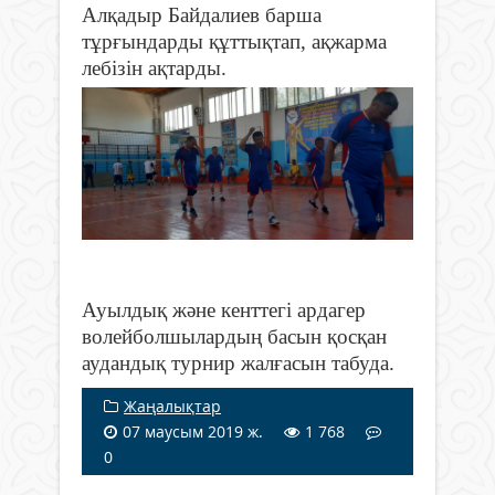
Алқадыр Байдалиев барша
тұрғындарды құттықтап, ақжарма
лебізін ақтарды.
Ауылдық және кенттегі ардагер
волейболшылардың басын қосқан
аудандық турнир жалғасын табуда.
Жаңалықтар
07 маусым 2019 ж.
1 768
0