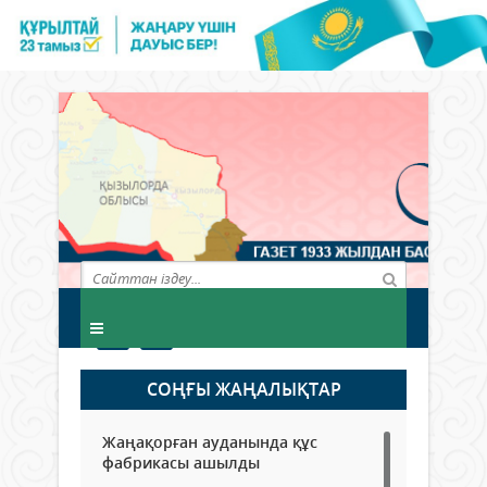
СОҢҒЫ ЖАҢАЛЫҚТАР
Жаңақорған ауданында құс
фабрикасы ашылды