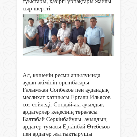
туыстары, қазіргі ұрпақтары жайлы
сыр шертті.
Ал, көшенің ресми ашылуында
аудан әкімінің орынбасары
Ғалымжан Сопбеков пен аудандық
мәслихат хатшысы Ерғали Ильясов
сөз сөйледі. Сондай-ақ, ауылдық
ардагерлер кеңесінің төрағасы
Балтабай Серкінбайұлы, ауылдың
ардагер тумасы Еркінбай Өтебеков
пен ардагер жаттықтырушы