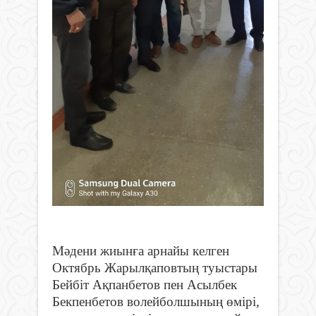
Мәдени жиынға арнайы келген
Октябрь Жарылқаповтың туыстары
Бейбіт Ақпанбетов пен Асылбек
Бекпенбетов волейболшының өмірі,