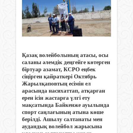
Қазақ волейболының атасы, осы
саланы әлемдік деңгейге көтерген
біртуар азамат, КСРО еңбек
сіңірген қайраткері Октябрь
Жарылқаповтың есімін ел
арасында насихаттап, атқарған
ерен ісін жастарға үлгі ету
мақсатында Байкенже ауылында
спорт саңлағының атына көше
берілді. Ашылу салтанаты мен
аудандық волейбол жарысына