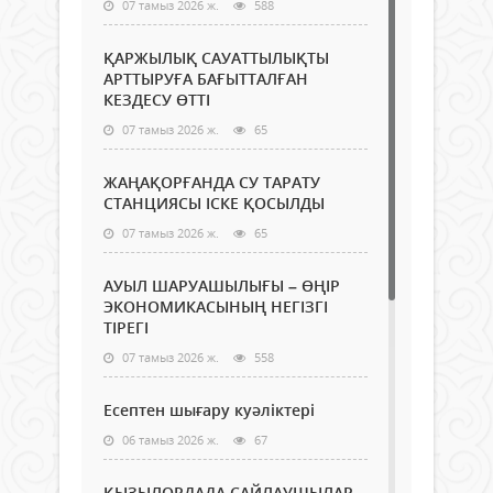
07 тамыз 2026 ж.
588
ҚАРЖЫЛЫҚ САУАТТЫЛЫҚТЫ
АРТТЫРУҒА БАҒЫТТАЛҒАН
КЕЗДЕСУ ӨТТІ
07 тамыз 2026 ж.
65
ЖАҢАҚОРҒАНДА СУ ТАРАТУ
СТАНЦИЯСЫ ІСКЕ ҚОСЫЛДЫ
07 тамыз 2026 ж.
65
АУЫЛ ШАРУАШЫЛЫҒЫ – ӨҢІР
ЭКОНОМИКАСЫНЫҢ НЕГІЗГІ
ТІРЕГІ
07 тамыз 2026 ж.
558
Есептен шығару куәліктері
06 тамыз 2026 ж.
67
ҚЫЗЫЛОРДАДА САЙЛАУШЫЛАР