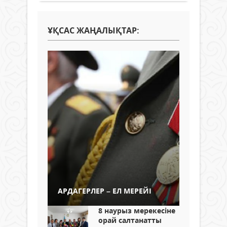
ҰҚСАС ЖАҢАЛЫҚТАР:
АРДАГЕРЛЕР – ЕЛ МЕРЕЙІ
8 наурыз мерекесіне
орай салтанатты