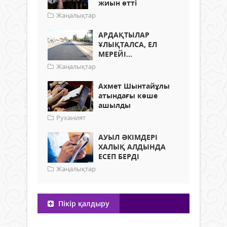
жиын өтті
Жаңалықтар
АРДАҚТЫЛАР
ҰЛЫҚТАЛСА, ЕЛ
МЕРЕЙІ...
Жаңалықтар
Ахмет Шынтайұлы
атындағы көше
ашылды
Руханият
АУЫЛ ӘКІМДЕРІ
ХАЛЫҚ АЛДЫНДА
ЕСЕП БЕРДІ
Жаңалықтар
Пікір қалдыру