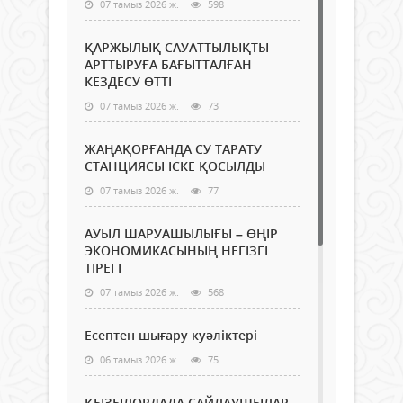
07 тамыз 2026 ж.
598
ҚАРЖЫЛЫҚ САУАТТЫЛЫҚТЫ
АРТТЫРУҒА БАҒЫТТАЛҒАН
КЕЗДЕСУ ӨТТІ
07 тамыз 2026 ж.
73
ЖАҢАҚОРҒАНДА СУ ТАРАТУ
СТАНЦИЯСЫ ІСКЕ ҚОСЫЛДЫ
07 тамыз 2026 ж.
77
АУЫЛ ШАРУАШЫЛЫҒЫ – ӨҢІР
ЭКОНОМИКАСЫНЫҢ НЕГІЗГІ
ТІРЕГІ
07 тамыз 2026 ж.
568
Есептен шығару куәліктері
06 тамыз 2026 ж.
75
ҚЫЗЫЛОРДАДА САЙЛАУШЫЛАР