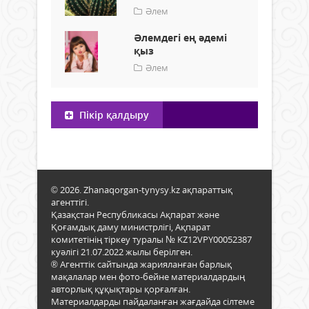
Әлем
Әлемдегі ең әдемі
қыз
Әлем
Пікір қалдыру
© 2026. Zhanaqorgan-tynysy.kz ақпараттық
агенттігі.
Қазақстан Республикасы Ақпарат және
Қоғамдық даму министрлігі, Ақпарат
комитетінің тіркеу туралы № KZ12VPY00052387
куәлігі 21.07.2022 жылы берілген.
® Агенттік сайтында жарияланған барлық
мақалалар мен фото-бейне материалдардың
авторлық құқықтары қорғалған.
Материалдарды пайдаланған жағдайда сілтеме