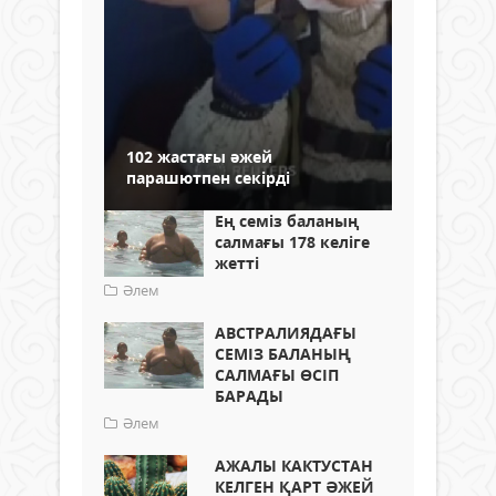
102 жастағы әжей
парашютпен секірді
Ең семіз баланың
салмағы 178 келіге
жетті
Әлем
АВСТРАЛИЯДАҒЫ
СЕМІЗ БАЛАНЫҢ
САЛМАҒЫ ӨСІП
БАРАДЫ
Әлем
АЖАЛЫ КАКТУСТАН
КЕЛГЕН ҚАРТ ӘЖЕЙ