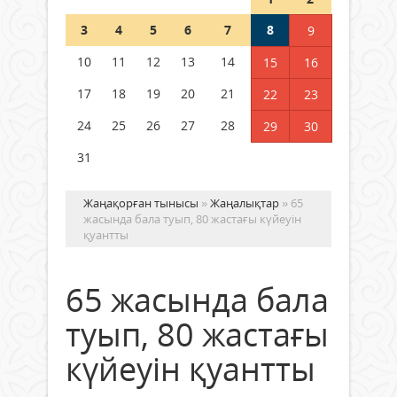
Шетелде жүрген Қазақстан
3
4
5
6
7
8
9
азаматтары қалай дауыс бере
алады?
10
11
12
13
14
15
16
05 тамыз 2026 ж.
158
17
18
19
20
21
22
23
24
25
26
27
28
29
30
31
Жаңақорған тынысы
»
Жаңалықтар
» 65
жасында бала туып, 80 жастағы күйеуін
қуантты
65 жасында бала
туып, 80 жастағы
күйеуін қуантты