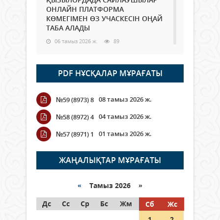
ОНЛАЙН ПЛАТФОРМА
КӨМЕГІМЕН ӨЗ УЧАСКЕСІН ОҢАЙ
ТАБА АЛАДЫ
06 тамыз 2026 ж.
89
Open Air: Қызылорда облысы
PDF НҰСҚАЛАР МҰРАҒАТЫ
полиция департаменті 20
мыңнан астам көрерменнің
қауіпсіздігін қамтамасыз етті
08 тамыз 2026 ж.
№59 (8973) 8
06 тамыз 2026 ж.
100
04 тамыз 2026 ж.
№58 (8972) 4
Wi-Fi ҚАБЫРҒА АРҚЫЛЫ ҚАЛАЙ
01 тамыз 2026 ж.
№57 (8971) 1
ӨТЕДІ?
06 тамыз 2026 ж.
266
ЖАҢАЛЫҚТАР МҰРАҒАТЫ
Как могут проголосовать
граждане Казахстана,
«
Тамыз 2026 »
находящиеся за рубежом?
Дс
Сс
Ср
Бс
Жм
Сб
Жс
05 тамыз 2026 ж.
147
1
2