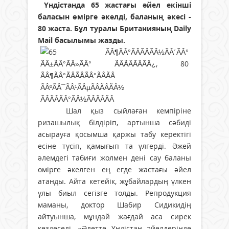
Үндістанда 65 жастағы әйел екінші
баласын өмірге әкелді, баланың әкесі -
80 жаста. Бұл туралы Британияның Daily
Mail басылымы жазды.
Шал қыз сыйлаған кемпіріне
ризашылық білдіріп, артынша сәбиді
асырауға қосымша қаржы табу керектігі
есіне түсіп, қамығып та үлгерді. Әжей
әлемдегі табиғи жолмен дені сау баланы
өмірге әкелген ең егде жастағы әйел
атанды. Айта кетейік, жұбайлардың үлкен
ұлы биыл сегізге толды. Репродукция
маманы, доктор Шабир Сидикидің
айтуынша, мұндай жағдай аса сирек
кездеседі. «Әдетте Үндістан әйелдерінде