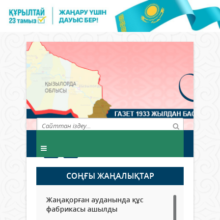
СОҢҒЫ ЖАҢАЛЫҚТАР
Жаңақорған ауданында құс
фабрикасы ашылды