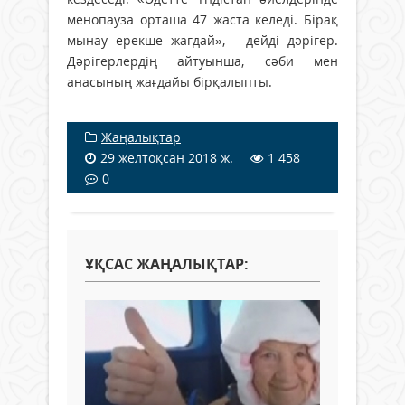
менопауза орташа 47 жаста келеді. Бірақ
мынау ерекше жағдай», - дейді дәрігер.
Дәрігерлердің айтуынша, сәби мен
анасының жағдайы бірқалыпты.
Жаңалықтар
29 желтоқсан 2018 ж.
1 458
0
ҰҚСАС ЖАҢАЛЫҚТАР: