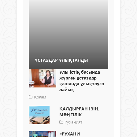
ҰСТАЗДАР ҰЛЫҚТАЛДЫ
Ұлы істің басында
жүрген ұстаздар
қашанда ұлықтауға
лайық
Қоғам
ҚАЛДЫРҒАН ІЗІҢ
МӘҢГІЛІК
Руханият
«РУХАНИ