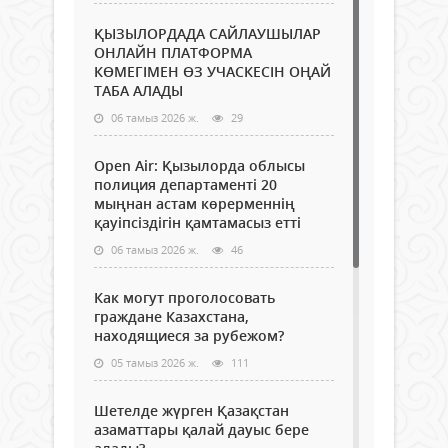
ҚЫЗЫЛОРДАДА САЙЛАУШЫЛАР
ОНЛАЙН ПЛАТФОРМА
КӨМЕГІМЕН ӨЗ УЧАСКЕСІН ОҢАЙ
ТАБА АЛАДЫ
06 тамыз 2026 ж.
29
Open Air: Қызылорда облысы
полиция департаменті 20
мыңнан астам көрерменнің
қауіпсіздігін қамтамасыз етті
06 тамыз 2026 ж.
46
Как могут проголосовать
граждане Казахстана,
находящиеся за рубежом?
05 тамыз 2026 ж.
111
Шетелде жүрген Қазақстан
азаматтары қалай дауыс бере