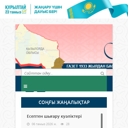
СОҢҒЫ ЖАҢАЛЫҚТАР
Есептен шығару куәліктері
06 тамыз 2026 ж.
28