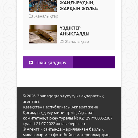
ЖАҢҒЫРУДЫҢ
ЖАРҚЫН ЖОЛЫ»
Жаңалықтар
ҮЗДІКТЕР
АНЫҚТАЛДЫ
Жаңалықтар
Пікір қалдыру
© 2026. Zhanaqorgan-tynysy.kz ақпараттық
агенттігі.
Қазақстан Республикасы Ақпарат және
Қоғамдық даму министрлігі, Ақпарат
комитетінің тіркеу туралы № KZ12VPY00052387
куәлігі 21.07.2022 жылы берілген.
® Агенттік сайтында жарияланған барлық
мақалалар мен фото-бейне материалдардың