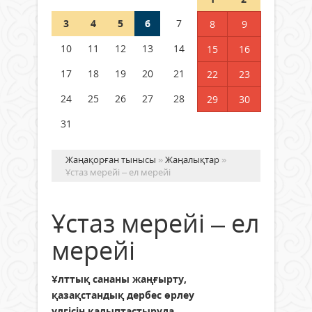
3
4
5
6
7
8
9
Германия аптап ыстыққа
байланысты суды үнемдей
10
11
12
13
14
15
16
бастады
17
18
19
20
21
22
23
04 тамыз 2026 ж.
87
24
25
26
27
28
29
30
31
Жаңақорған тынысы
»
Жаңалықтар
»
Ұстаз мерейі – ел мерейі
Ұстаз мерейі – ел
мерейі
Ұлттық сананы жаңғырту,
қазақстандық дербес өрлеу
үлгісін қалыптастыруда