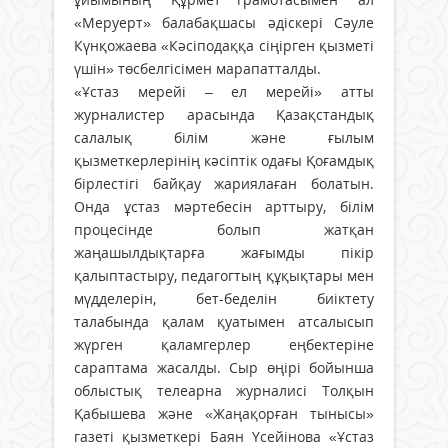
«Меруерт» балабақшасы әдіскері Сәуле
Күнқожаева «Кәсіподаққа сіңірген қызметі
үшін» төсбелгісімен марапатталды.
«Ұстаз мерейі – ел мерейі» атты
журналистер арасында Қазақстандық
салалық білім және ғылым
қызметкерлерінің кәсіптік одағы Қоғамдық
бірлестігі байқау жариялаған болатын.
Онда ұстаз мәртебесін арттыру, білім
процесінде болып жатқан
жаңашылдықтарға жағымды пікір
қалыптастыру, педагогтың құқықтары мен
мүдделерін, бет-беделін биіктету
талабында қалам қуатымен атсалысып
жүрген қаламгерлер еңбектеріне
сараптама жасалды. Сыр өңірі бойынша
облыстық телеарна журналисі Толқын
Қабышева және «Жаңақорған тынысы»
газеті қызметкері Баян Үсейінова «Ұстаз