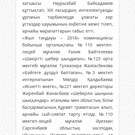
хатшысы Наурызбай Байқадамов
құттықтап, ХХІ ғасырдың интеллектуалды
ұрпағын тәрбиелеуде ұлағаты зор
ұстаздар қауымының еңбегіне жеміс тілеп,
арнайы марапаттарын табыс етті.
«Жыл таңдауы – 2018» номинациясы
бойынша орталықтағы №110 мектеп-
лицей мұғалімі Ғалия Байтелеева
«Шәкіртті шебер шыңдаған», №125 орта
мектебі мұғалімі Гүлжазира Жалғасбекова
«Бәйгеге дүлдүл баптаған», №3 мектеп
интернатынан Мөлдір Қалдыбаева
«Өсиетті өнеге», №221 мектеп директоры
Жиренбай Жанасбаев «Шеберлік шыңына
шыққандар» аталымы мен облыстық білім
басқармасының Құрмет грамотасын алып,
арнайы сый-сияпат тарту етілді. №110
мектеп-лицей мұғалімі Әуезхан
Сәрсенбаев облыстық кәсіподақ
ұйымының “Құрмет грамотасымен” ал