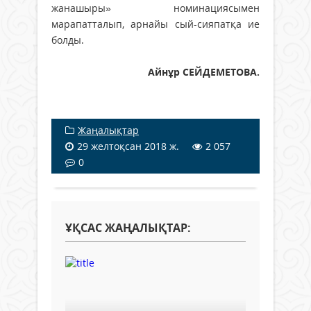
жанашыры» номинациясымен
марапатталып, арнайы сый-сияпатқа ие
болды.
Айнұр СЕЙДЕМЕТОВА.
Жаңалықтар
29 желтоқсан 2018 ж.
2 057
0
ҰҚСАС ЖАҢАЛЫҚТАР: