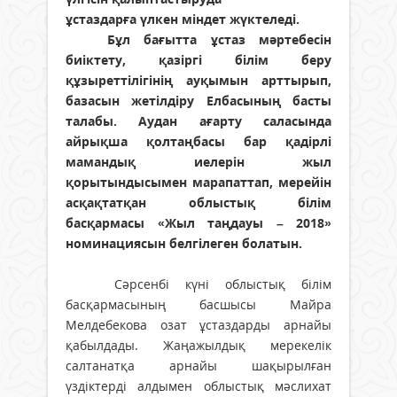
ұстаздарға үлкен міндет жүктеледі.
Бұл бағытта ұстаз мәртебесін
биіктету, қазіргі білім беру
құзыреттілігінің ауқымын арттырып,
базасын жетілдіру Елбасының басты
талабы. Аудан ағарту саласында
айрықша қолтаңбасы бар қадірлі
мамандық иелерін жыл
қорытындысымен марапаттап, мерейін
асқақтатқан облыстық білім
басқармасы «Жыл таңдауы – 2018»
номинациясын белгілеген болатын.
Сәрсенбі күні облыстық білім
басқармасының басшысы Майра
Мелдебекова озат ұстаздарды арнайы
қабылдады. Жаңажылдық мерекелік
салтанатқа арнайы шақырылған
үздіктерді алдымен облыстық мәслихат