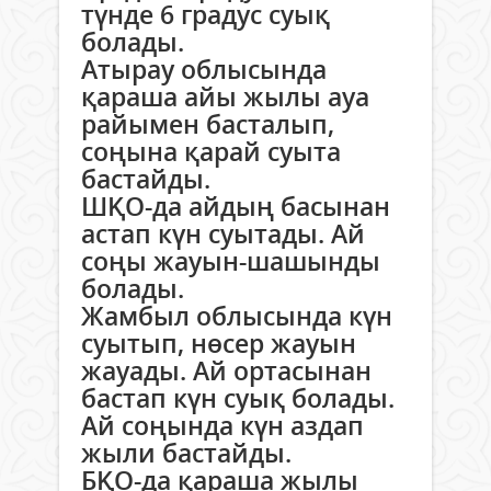
түнде 6 градус суық
болады.
Атырау облысында
қараша айы жылы ауа
райымен басталып,
соңына қарай суыта
бастайды.
ШҚО-да айдың басынан
астап күн суытады. Ай
соңы жауын-шашынды
болады.
Жамбыл облысында күн
суытып, нөсер жауын
жауады. Ай ортасынан
бастап күн суық болады.
Ай соңында күн аздап
жыли бастайды.
БҚО-да қараша жылы