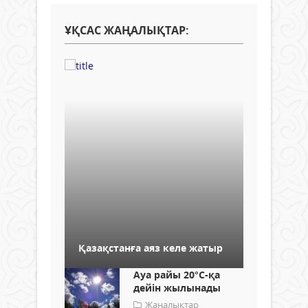
ҰҚСАС ЖАҢАЛЫҚТАР:
Қазақстанға аяз келе жатыр
Ауа райы 20°С-қа
дейін жылынады
Жаңалықтар