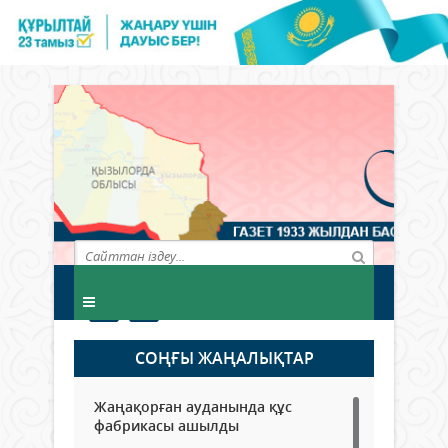
СОҢҒЫ ЖАҢАЛЫҚТАР
Жаңақорған ауданында құс
фабрикасы ашылды