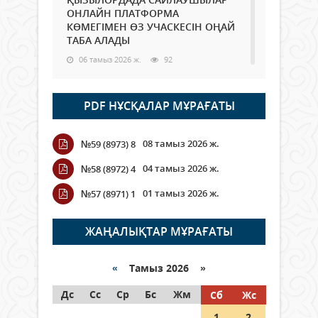
ОНЛАЙН ПЛАТФОРМА
КӨМЕГІМЕН ӨЗ УЧАСКЕСІН ОҢАЙ
ТАБА АЛАДЫ
06 тамыз 2026 ж.
92
Open Air: Қызылорда облысы
PDF НҰСҚАЛАР МҰРАҒАТЫ
полиция департаменті 20
мыңнан астам көрерменнің
қауіпсіздігін қамтамасыз етті
08 тамыз 2026 ж.
№59 (8973) 8
06 тамыз 2026 ж.
108
04 тамыз 2026 ж.
№58 (8972) 4
Wi-Fi ҚАБЫРҒА АРҚЫЛЫ ҚАЛАЙ
01 тамыз 2026 ж.
№57 (8971) 1
ӨТЕДІ?
06 тамыз 2026 ж.
269
ЖАҢАЛЫҚТАР МҰРАҒАТЫ
Как могут проголосовать
граждане Казахстана,
«
Тамыз 2026 »
находящиеся за рубежом?
Дс
Сс
Ср
Бс
Жм
Сб
Жс
05 тамыз 2026 ж.
151
1
2