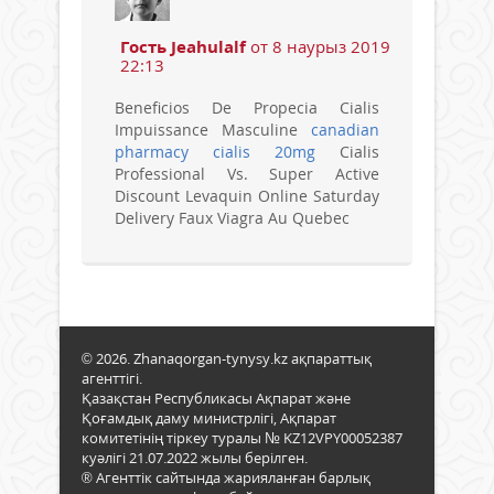
Гость Jeahulalf
от 8 наурыз 2019
22:13
Beneficios De Propecia Cialis
Impuissance Masculine
canadian
pharmacy cialis 20mg
Cialis
Professional Vs. Super Active
Discount Levaquin Online Saturday
Delivery Faux Viagra Au Quebec
© 2026. Zhanaqorgan-tynysy.kz ақпараттық
агенттігі.
Қазақстан Республикасы Ақпарат және
Қоғамдық даму министрлігі, Ақпарат
комитетінің тіркеу туралы № KZ12VPY00052387
куәлігі 21.07.2022 жылы берілген.
® Агенттік сайтында жарияланған барлық