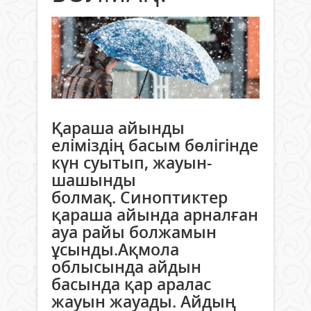
Қараша айынды
еліміздің басым бөлігінде
күн суытып, жауын-
шашынды
болмақ. Синоптиктер
қараша айында арналған
ауа райы болжамын
ұсынды.Ақмола
облысында айдын
басында қар аралас
жауын жауады. Айдың