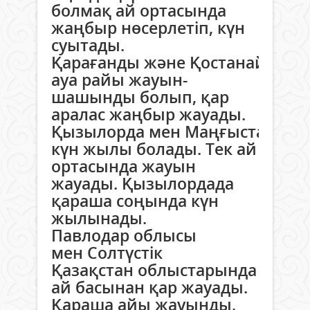
болмақ ай ортасында
жаңбыр нөсерлетіп, күн
суытады.
Қарағанды және Қостанай обл
ауа райы жауын-
шашынды болып, қар
аралас жаңбыр жауады.
Қызылорда мен Маңғыстау об
күн жылы болады. Тек ай
ортасында жауын
жауады. Қызылордада
қараша соңында күн
жылынады.
Павлодар облысы
мен Солтүстік
Қазақстан облыстарында
ай басынан қар жауады.
Қараша айы жауынды,