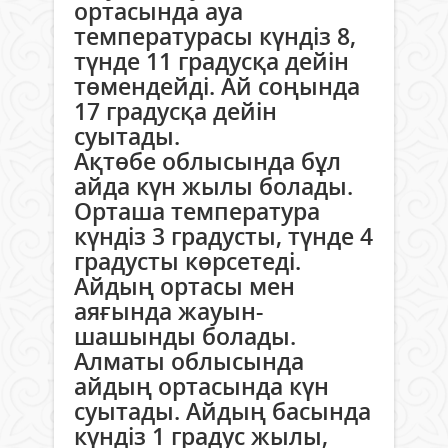
ортасында ауа
температурасы күндіз 8,
түнде 11 градусқа дейін
төмендейді. Ай соңында
17 градусқа дейін
суытады.
Ақтөбе облысында бұл
айда күн жылы болады.
Орташа температура
күндіз 3 градусты, түнде 4
градусты көрсетеді.
Айдың ортасы мен
аяғында жауын-
шашынды болады.
Алматы облысында
айдың ортасында күн
суытады. Айдың басында
күндіз 1 градус жылы,