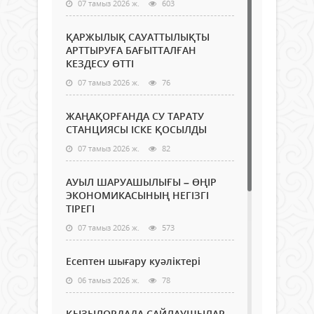
07 тамыз 2026 ж.
603
ҚАРЖЫЛЫҚ САУАТТЫЛЫҚТЫ
АРТТЫРУҒА БАҒЫТТАЛҒАН
КЕЗДЕСУ ӨТТІ
07 тамыз 2026 ж.
76
ЖАҢАҚОРҒАНДА СУ ТАРАТУ
СТАНЦИЯСЫ ІСКЕ ҚОСЫЛДЫ
07 тамыз 2026 ж.
82
АУЫЛ ШАРУАШЫЛЫҒЫ – ӨҢІР
ЭКОНОМИКАСЫНЫҢ НЕГІЗГІ
ТІРЕГІ
07 тамыз 2026 ж.
573
Есептен шығару куәліктері
06 тамыз 2026 ж.
78
ҚЫЗЫЛОРДАДА САЙЛАУШЫЛАР