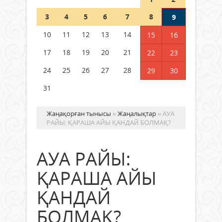
Шетелде жүрген Қазақстан
3
4
5
6
7
8
9
азаматтары қалай дауыс бере
алады?
10
11
12
13
14
15
16
05 тамыз 2026 ж.
161
17
18
19
20
21
22
23
24
25
26
27
28
29
30
31
Жаңақорған тынысы
»
Жаңалықтар
» АУА
РАЙЫ: ҚАРАША АЙЫ ҚАНДАЙ БОЛМАҚ?
АУА РАЙЫ:
ҚАРАША АЙЫ
ҚАНДАЙ
БОЛМАҚ?