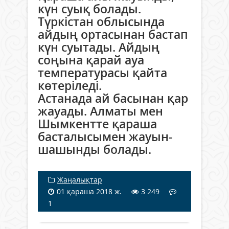
күн суық болады.
Түркістан облысында
айдың ортасынан бастап
күн суытады. Айдың
соңына қарай ауа
температурасы қайта
көтеріледі.
Астанада ай басынан қар
жауады. Алматы мен
Шымкентте қараша
басталысымен жауын-
шашынды болады.
Жаңалықтар
01 қараша 2018 ж.
3 249
1