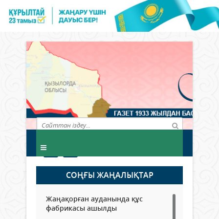
СОҢҒЫ ЖАҢАЛЫҚТАР
Жаңақорған ауданында құс
фабрикасы ашылды