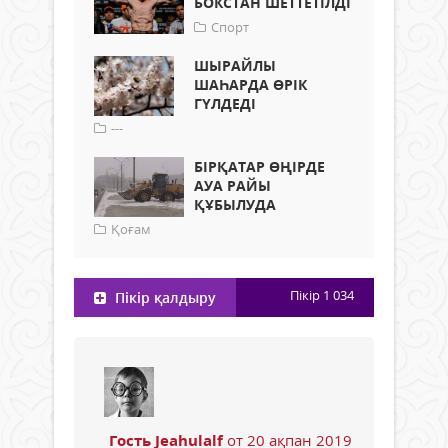
БОКСТАН ШЕТТЕТІЛДІ
Спорт
ШЫРАЙЛЫ
ШАҺАРДА ӨРІК
ГҮЛДЕДІ
---
БІРҚАТАР ӨҢІРДЕ
АУА РАЙЫ
ҚҰБЫЛУДА
Қоғам
Пікір
1 034
Пікір қалдыру
Гость Jeahulalf
от 20 ақпан 2019