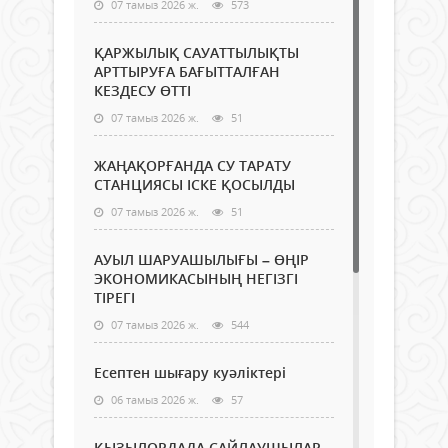
07 тамыз 2026 ж.
573
ҚАРЖЫЛЫҚ САУАТТЫЛЫҚТЫ
АРТТЫРУҒА БАҒЫТТАЛҒАН
КЕЗДЕСУ ӨТТІ
07 тамыз 2026 ж.
51
ЖАҢАҚОРҒАНДА СУ ТАРАТУ
СТАНЦИЯСЫ ІСКЕ ҚОСЫЛДЫ
07 тамыз 2026 ж.
51
АУЫЛ ШАРУАШЫЛЫҒЫ – ӨҢІР
ЭКОНОМИКАСЫНЫҢ НЕГІЗГІ
ТІРЕГІ
07 тамыз 2026 ж.
544
Есептен шығару куәліктері
06 тамыз 2026 ж.
57
ҚЫЗЫЛОРДАДА САЙЛАУШЫЛАР