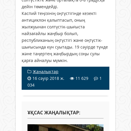
дейін төмендейді.
Каспий теңізінің оңтүстігінде кезекті
антициклон қалыптасып, оның
жылжуынан солтүстік-шығыста
найзағайлы жаңбыр болып,
республиканың оңтүстігі және оңтүстік-
шығысында күн суытады. 19 сәуірде түнде
және таңертең жаңбырдың соңы сулы
қарға айналуы мүмкін.
Жаңалықтар
16 сәуір 2018 ж.
11 629
1
034
ҰҚСАС ЖАҢАЛЫҚТАР: