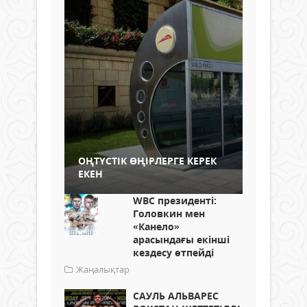
ОҢТҮСТІК ӨҢІРЛЕРГЕ КЕРЕК
ЕКЕН
WBC президенті:
Головкин мен
«Канело»
арасындағы екінші
кездесу өтпейді
Жаңалықтар
САУЛЬ АЛЬВАРЕС