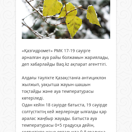
«Қазгидромет» РМК 17-19 сәуірге
арналған ауа райы болжамын жариялады,
деп хабарлайды Baq.kz ақпарат агенттігі.
Алдағы тәулікте Қазақстанға антициклон
жылжып, уақытша жауын-шашын
тоқтайды және ауа температурасы
көтеріледі.
Одан кейін 18 сәуірде батыста, 19 сәуірде
солтүстіктің кей жерлерінде ылғалды қар
аралас жаңбыр жауады. Батыста ауа
температурасы 0+5 градусқа дейін,
солтүстікте және орталықта 0-8 градусқа