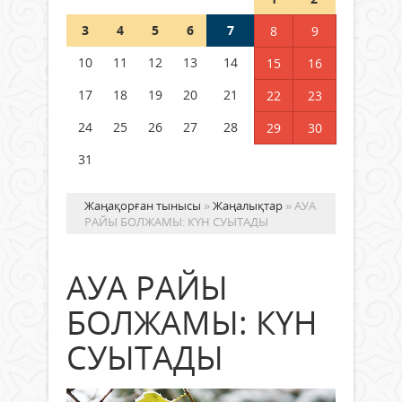
Шетелде жүрген Қазақстан
3
4
5
6
7
8
9
азаматтары қалай дауыс бере
алады?
10
11
12
13
14
15
16
05 тамыз 2026 ж.
138
17
18
19
20
21
22
23
24
25
26
27
28
29
30
31
Жаңақорған тынысы
»
Жаңалықтар
» АУА
РАЙЫ БОЛЖАМЫ: КҮН СУЫТАДЫ
АУА РАЙЫ
БОЛЖАМЫ: КҮН
СУЫТАДЫ