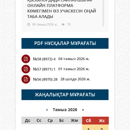
ОНЛАЙН ПЛАТФОРМА
КӨМЕГІМЕН ӨЗ УЧАСКЕСІН ОҢАЙ
ТАБА АЛАДЫ
06 тамыз 2026 ж.
70
Open Air: Қызылорда облысы
PDF НҰСҚАЛАР МҰРАҒАТЫ
полиция департаменті 20
мыңнан астам көрерменнің
қауіпсіздігін қамтамасыз етті
04 тамыз 2026 ж.
№58 (8972) 4
06 тамыз 2026 ж.
81
01 тамыз 2026 ж.
№57 (8971) 1
Wi-Fi ҚАБЫРҒА АРҚЫЛЫ ҚАЛАЙ
28 шілде 2026 ж.
№56 (8970) 28
ӨТЕДІ?
06 тамыз 2026 ж.
252
ЖАҢАЛЫҚТАР МҰРАҒАТЫ
Как могут проголосовать
граждане Казахстана,
«
Тамыз 2026 »
находящиеся за рубежом?
Дс
Сс
Ср
Бс
Жм
Сб
Жс
05 тамыз 2026 ж.
125
1
2