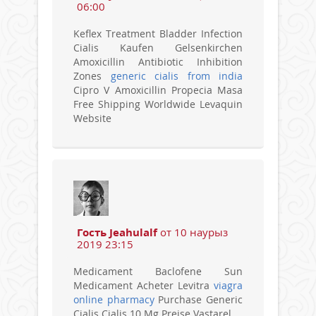
06:00
Keflex Treatment Bladder Infection
Cialis Kaufen Gelsenkirchen
Amoxicillin Antibiotic Inhibition
Zones
generic cialis from india
Cipro V Amoxicillin Propecia Masa
Free Shipping Worldwide Levaquin
Website
Гость Jeahulalf
от 10 наурыз
2019 23:15
Medicament Baclofene Sun
Medicament Acheter Levitra
viagra
online pharmacy
Purchase Generic
Cialis Cialis 10 Mg Preise Vastarel