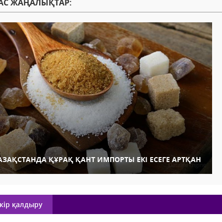
АС ЖАҢАЛЫҚТАР:
АЗАҚСТАНДА ҚҰРАҚ ҚАНТ ИМПОРТЫ ЕКІ ЕСЕГЕ АРТҚАН
кір қалдыру