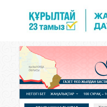
НЕГІЗГІ БЕТ
ЖАҢАЛЫҚТАР
100 СҰРАҚ – 
Жаңа