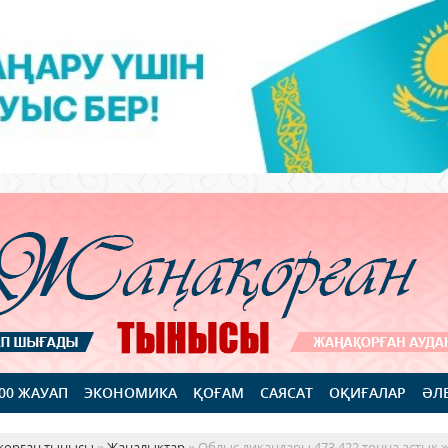
100 ЖАУАП
ЭКОНОМИКА
ҚОҒАМ
САЯСАТ
ОҚИҒАЛАР
ӘЛ
қорған тынысы
»
Жаңалықтар
» Облыс диқандары 473 422 тонна астық