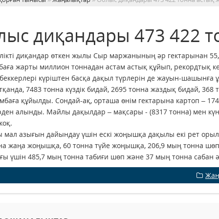
лыс диқандары 473 422 т
кті диқандар өткен жылы Сыр маржанының әр гектарынан 55,3
баға жарты миллион тоннадан астам астық құйып, рекордтық кө
беккерлері күріштен басқа дақыл түрлерін де жауын-шашынға
тқанда, 7483 тонна күздік бидай, 2695 тонна жаздық бидай, 368 т
мбаға құйылды. Сондай-ақ, орташа өнім гектарына картоп – 174,5
ден алынды. Майлы дақылдар – мақсары - (8317 тонна) мен кү
жоқ.
 мал азығын дайындау үшін ескі жоңышқа дақылы екі рет орылы
на жаңа жоңышқа, 60 тонна түйе жоңышқа, 206,9 мың тонна шөп
ғы үшін 485,7 мың тонна табиғи шөп және 37 мың тонна сабан ә
Жаң