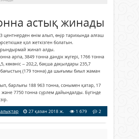
онна астық жинады
 центнерден өнім алып, өңір тарихында алғаш
рсеткішке қол жеткізген болатын.
 ұрындырмай жинап алды.
онна арпа, 3849 тонна дәндік жүгері, 1766 тонна
, көкөніс – 202,2, бақша дақылдары 235,7
нбағыстың (179 тонна) да шығымы биыл жаман
п, барлығы 188 963 тонна, сонымен қатар, 17
 және 7750 тонна сүрлем дайындалды. Бүгінде
зір.
алықтар
27 қазан 2018 ж.
1 679
2