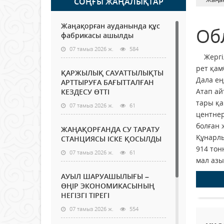
СОҢҒЫ ЖАҢАЛЫҚТАР
Жаңақорған ауданында құс
Об
фабрикасы ашылды
07 тамыз 2026 ж.
584
Жергілі
рет қам
ҚАРЖЫЛЫҚ САУАТТЫЛЫҚТЫ
Дала ең
АРТТЫРУҒА БАҒЫТТАЛҒАН
Атап ай
КЕЗДЕСУ ӨТТІ
тары қа
07 тамыз 2026 ж.
61
центнер
болған 
ЖАҢАҚОРҒАНДА СУ ТАРАТУ
Құнарлы
СТАНЦИЯСЫ ІСКЕ ҚОСЫЛДЫ
914 тон
07 тамыз 2026 ж.
61
мал азы
АУЫЛ ШАРУАШЫЛЫҒЫ –
ӨҢІР ЭКОНОМИКАСЫНЫҢ
НЕГІЗГІ ТІРЕГІ
07 тамыз 2026 ж.
554