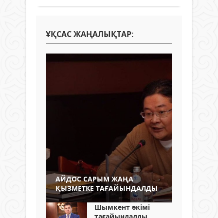
ҰҚСАС ЖАҢАЛЫҚТАР:
АЙДОС САРЫМ ЖАҢА
ҚЫЗМЕТКЕ ТАҒАЙЫНДАЛДЫ
Шымкент әкімі
тағайындалды