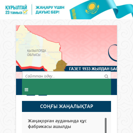
СОҢҒЫ ЖАҢАЛЫҚТАР
Жаңақорған ауданында құс
фабрикасы ашылды