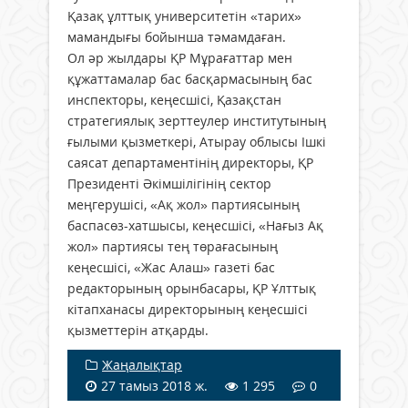
Қазақ ұлттық университетін «тарих»
мамандығы бойынша тәмамдаған.
Ол әр жылдары ҚР Мұрағаттар мен
құжаттамалар бас басқармасының бас
инспекторы, кеңесшісі, Қазақстан
стратегиялық зерттеулер институтының
ғылыми қызметкері, Атырау облысы Ішкі
саясат департаментінің директоры, ҚР
Президенті Әкімшілігінің сектор
меңгерушісі, «Ақ жол» партиясының
баспасөз-хатшысы, кеңесшісі, «Нағыз Ақ
жол» партиясы тең төрағасының
кеңесшісі, «Жас Алаш» газеті бас
редакторының орынбасары, ҚР Ұлттық
кітапханасы директорының кеңесшісі
қызметтерін атқарды.
Жаңалықтар
27 тамыз 2018 ж.
1 295
0