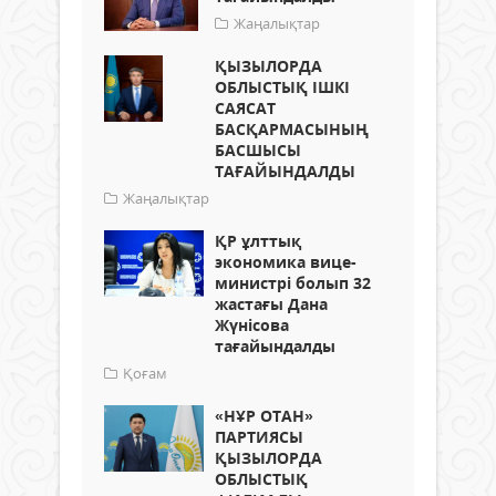
Жаңалықтар
ҚЫЗЫЛОРДА
ОБЛЫСТЫҚ ІШКІ
САЯСАТ
БАСҚАРМАСЫНЫҢ
БАСШЫСЫ
ТАҒАЙЫНДАЛДЫ
Жаңалықтар
ҚР ұлттық
экономика вице-
министрі болып 32
жастағы Дана
Жүнісова
тағайындалды
Қоғам
«НҰР ОТАН»
ПАРТИЯСЫ
ҚЫЗЫЛОРДА
ОБЛЫСТЫҚ