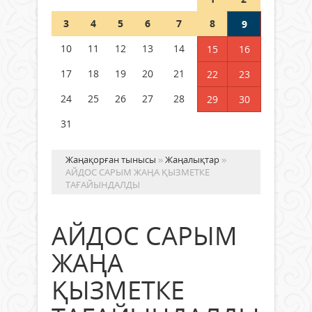
Шетелде жүрген Қазақстан
3
4
5
6
7
8
9
азаматтары қалай дауыс бере
алады?
10
11
12
13
14
15
16
05 тамыз 2026 ж.
169
17
18
19
20
21
22
23
24
25
26
27
28
29
30
31
Жаңақорған тынысы
»
Жаңалықтар
»
АЙДОС САРЫМ ЖАҢА ҚЫЗМЕТКЕ
ТАҒАЙЫНДАЛДЫ
АЙДОС САРЫМ
ЖАҢА
ҚЫЗМЕТКЕ