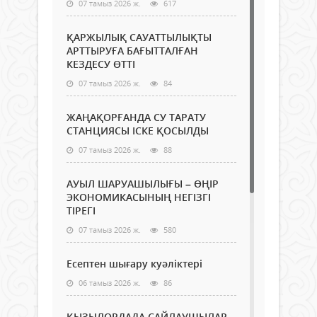
07 тамыз 2026 ж.
617
ҚАРЖЫЛЫҚ САУАТТЫЛЫҚТЫ
АРТТЫРУҒА БАҒЫТТАЛҒАН
КЕЗДЕСУ ӨТТІ
07 тамыз 2026 ж.
84
ЖАҢАҚОРҒАНДА СУ ТАРАТУ
СТАНЦИЯСЫ ІСКЕ ҚОСЫЛДЫ
07 тамыз 2026 ж.
88
АУЫЛ ШАРУАШЫЛЫҒЫ – ӨҢІР
ЭКОНОМИКАСЫНЫҢ НЕГІЗГІ
ТІРЕГІ
07 тамыз 2026 ж.
580
Есептен шығару куәліктері
06 тамыз 2026 ж.
86
ҚЫЗЫЛОРДАДА САЙЛАУШЫЛАР