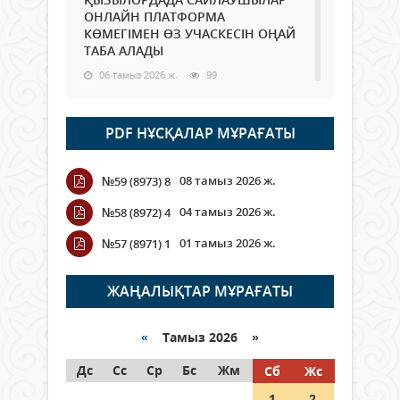
ОНЛАЙН ПЛАТФОРМА
КӨМЕГІМЕН ӨЗ УЧАСКЕСІН ОҢАЙ
ТАБА АЛАДЫ
06 тамыз 2026 ж.
99
Open Air: Қызылорда облысы
PDF НҰСҚАЛАР МҰРАҒАТЫ
полиция департаменті 20
мыңнан астам көрерменнің
қауіпсіздігін қамтамасыз етті
08 тамыз 2026 ж.
№59 (8973) 8
06 тамыз 2026 ж.
118
04 тамыз 2026 ж.
№58 (8972) 4
Wi-Fi ҚАБЫРҒА АРҚЫЛЫ ҚАЛАЙ
01 тамыз 2026 ж.
№57 (8971) 1
ӨТЕДІ?
06 тамыз 2026 ж.
276
ЖАҢАЛЫҚТАР МҰРАҒАТЫ
Как могут проголосовать
граждане Казахстана,
«
Тамыз 2026 »
находящиеся за рубежом?
Дс
Сс
Ср
Бс
Жм
Сб
Жс
05 тамыз 2026 ж.
158
1
2