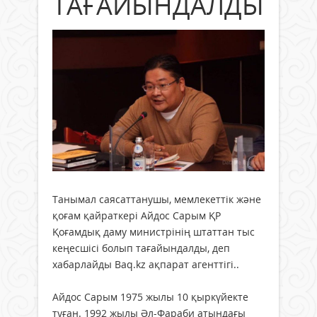
ТАҒАЙЫНДАЛДЫ
Танымал саясаттанушы, мемлекеттік және
қоғам қайраткері Айдос Сарым ҚР
Қоғамдық даму министрінің штаттан тыс
кеңесшісі болып тағайындалды, деп
хабарлайды Baq.kz ақпарат агенттігі..
Айдос Сарым 1975 жылы 10 қыркүйекте
туған. 1992 жылы Әл-Фараби атындағы