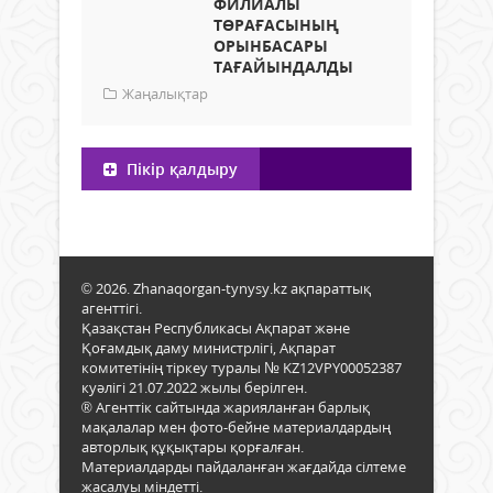
ФИЛИАЛЫ
ТӨРАҒАСЫНЫҢ
ОРЫНБАСАРЫ
ТАҒАЙЫНДАЛДЫ
Жаңалықтар
Пікір қалдыру
© 2026. Zhanaqorgan-tynysy.kz ақпараттық
агенттігі.
Қазақстан Республикасы Ақпарат және
Қоғамдық даму министрлігі, Ақпарат
комитетінің тіркеу туралы № KZ12VPY00052387
куәлігі 21.07.2022 жылы берілген.
® Агенттік сайтында жарияланған барлық
мақалалар мен фото-бейне материалдардың
авторлық құқықтары қорғалған.
Материалдарды пайдаланған жағдайда сілтеме
жасалуы міндетті.