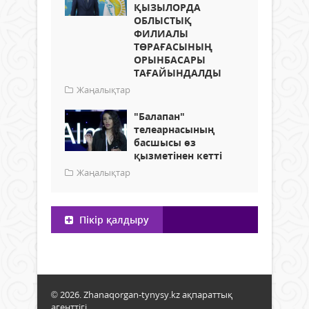
ҚЫЗЫЛОРДА
ОБЛЫСТЫҚ
ФИЛИАЛЫ
ТӨРАҒАСЫНЫҢ
ОРЫНБАСАРЫ
ТАҒАЙЫНДАЛДЫ
Жаңалықтар
"Балапан"
телеарнасының
басшысы өз
қызметінен кетті
Жаңалықтар
Пікір қалдыру
© 2026. Zhanaqorgan-tynysy.kz ақпараттық
агенттігі.