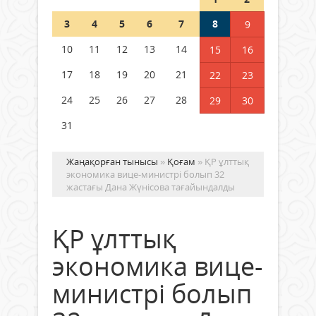
Шетелде жүрген Қазақстан
3
4
5
6
7
8
9
азаматтары қалай дауыс бере
алады?
10
11
12
13
14
15
16
05 тамыз 2026 ж.
158
17
18
19
20
21
22
23
24
25
26
27
28
29
30
31
Жаңақорған тынысы
»
Қоғам
» ҚР ұлттық
экономика вице-министрі болып 32
жастағы Дана Жүнісова тағайындалды
ҚР ұлттық
экономика вице-
министрі болып