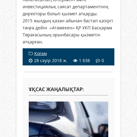
инвестициялық саясат департаментінің
директоры болып қызмет атқарды.
2015 жылдың қазан айынан бастап қазіргі
таңға дейін «Атамекен» ҚР ҰКП Басқарма
Төрағасының орынбасары қызметін
атқарған.
Қоғам
28 сәуір 2018 ж.
1 638
0
ҰҚСАС ЖАҢАЛЫҚТАР: