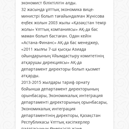
экономист біліктілігін алды.
32 жасында ұлттық экономика вице-
министрі болып тағайындалған Жүнісова
еңбек жолын 2003 жылы «Қазақстан темір
жолы» Ұлттық компаниясы» АҚ-да бас
маман болып бастаған. Одан кейін
«Астана-Финанс» АҚ-да бас менеджер,
«2011 жылғы 7-ші қысқы Азиада
ойындарының Ұйымдастыру комитетінің
атқарушы дирекциясы» АҚ-да
департамент директоры болып қызмет
атқарды.
2013-2015 жылдары тариф орнату
бойынша департамент директорының
орынбасары, Экономикалық интеграция
департаменті директорының орынбасары,
Экономикалық интеграция
департаментінің директоры, Қазақстан
Республикасы Ұлттық кәсіпкерлер
палатасының Өнеркәсіп және