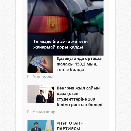
Елімізде бір айға жететін
жанармай қоры қалды
Қазақстанда орташа
жалақы 153,2 мың
теңге болды
Экономика
Венгрия жыл сайын
қазақстан
студенттеріне 200
білім грантын бөледі
Жаңалықтар
«НҰР ОТАН»
ПАРТИЯСЫ