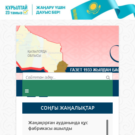
СОҢҒЫ ЖАҢАЛЫҚТАР
Жаңақорған ауданында құс
фабрикасы ашылды