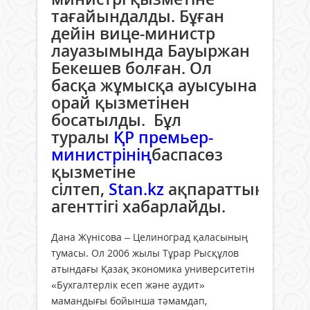
тағайындалды. Бұған
дейін вице-министр
лауазымында Бауыржан
Бекешев болған. Ол
басқа жұмысқа ауысуына
орай қызметінен
босатылды. Бұл
туралы
ҚР премьер-
министрінің
баспасөз
қызметіне
сілтеп,
Stan.kz
ақпараттық
агенттігі хабарлайды.
Дана Жүнісова – Целиноград қаласының
тумасы. Ол 2006 жылы Тұрар Рысқұлов
атындағы Қазақ экономика университетін
«Бухгалтерлік есеп және аудит»
мамандығы бойынша тәмамдап,