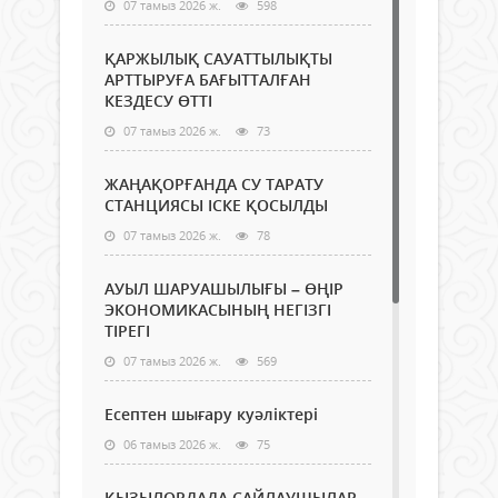
07 тамыз 2026 ж.
598
ҚАРЖЫЛЫҚ САУАТТЫЛЫҚТЫ
АРТТЫРУҒА БАҒЫТТАЛҒАН
КЕЗДЕСУ ӨТТІ
07 тамыз 2026 ж.
73
ЖАҢАҚОРҒАНДА СУ ТАРАТУ
СТАНЦИЯСЫ ІСКЕ ҚОСЫЛДЫ
07 тамыз 2026 ж.
78
АУЫЛ ШАРУАШЫЛЫҒЫ – ӨҢІР
ЭКОНОМИКАСЫНЫҢ НЕГІЗГІ
ТІРЕГІ
07 тамыз 2026 ж.
569
Есептен шығару куәліктері
06 тамыз 2026 ж.
75
ҚЫЗЫЛОРДАДА САЙЛАУШЫЛАР