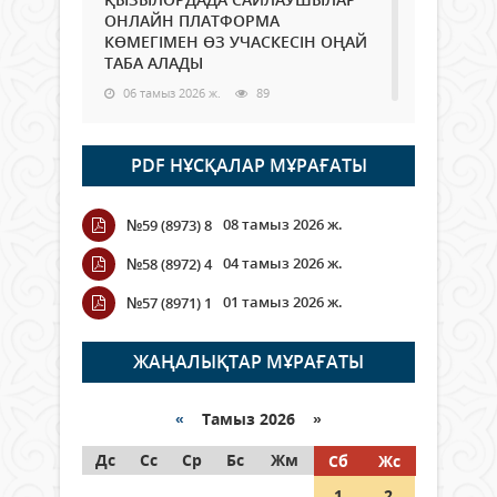
ОНЛАЙН ПЛАТФОРМА
КӨМЕГІМЕН ӨЗ УЧАСКЕСІН ОҢАЙ
ТАБА АЛАДЫ
06 тамыз 2026 ж.
89
Open Air: Қызылорда облысы
PDF НҰСҚАЛАР МҰРАҒАТЫ
полиция департаменті 20
мыңнан астам көрерменнің
қауіпсіздігін қамтамасыз етті
08 тамыз 2026 ж.
№59 (8973) 8
06 тамыз 2026 ж.
101
04 тамыз 2026 ж.
№58 (8972) 4
Wi-Fi ҚАБЫРҒА АРҚЫЛЫ ҚАЛАЙ
01 тамыз 2026 ж.
№57 (8971) 1
ӨТЕДІ?
06 тамыз 2026 ж.
266
ЖАҢАЛЫҚТАР МҰРАҒАТЫ
Как могут проголосовать
граждане Казахстана,
«
Тамыз 2026 »
находящиеся за рубежом?
Дс
Сс
Ср
Бс
Жм
Сб
Жс
05 тамыз 2026 ж.
147
1
2