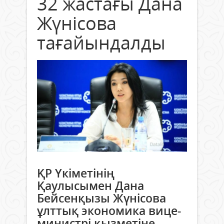
32 жастағы Дана
Жүнісова
тағайындалды
ҚР Үкіметінің
Қаулысымен Дана
Бейсенқызы Жүнісова
ұлттық экономика вице-
министрі қызметіне