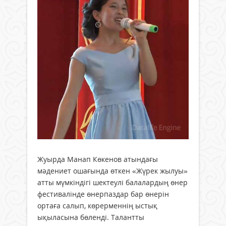
Жуырда Манап Көкенов атындағы
мәдениет ошағында өткен «Жүрек жылуы»
атты мүмкіндігі шектеулі балалардың өнер
фестивалінде өнерпаздар бар өнерін
ортаға салып, көрерменнің ыстық
ықыласына бөленді. Талантты