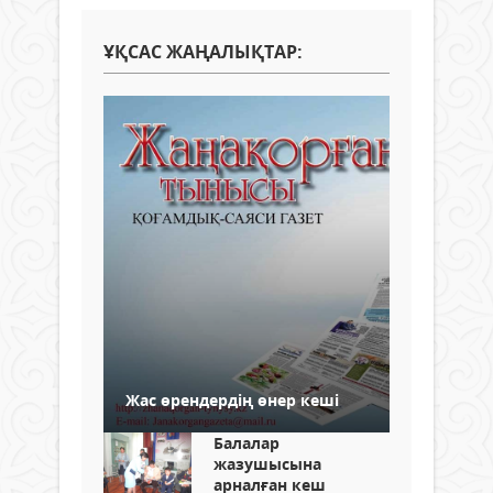
ҰҚСАС ЖАҢАЛЫҚТАР:
Жас өрендердің өнер кеші
Балалар
жазушысына
арналған кеш