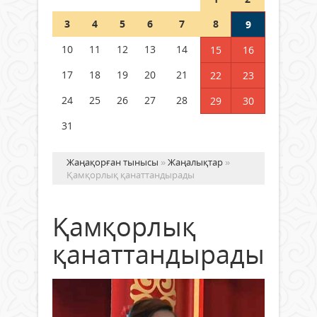
Шетелде жүрген Қазақстан
3
4
5
6
7
8
9
азаматтары қалай дауыс бере
алады?
10
11
12
13
14
15
16
05 тамыз 2026 ж.
165
17
18
19
20
21
22
23
24
25
26
27
28
29
30
31
Жаңақорған тынысы
»
Жаңалықтар
»
Қамқорлық қанаттандырады
Қамқорлық
қанаттандырады