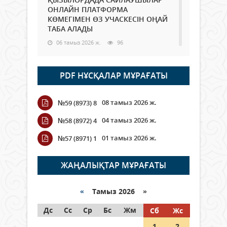
ОНЛАЙН ПЛАТФОРМА
КӨМЕГІМЕН ӨЗ УЧАСКЕСІН ОҢАЙ
ТАБА АЛАДЫ
06 тамыз 2026 ж.
96
Open Air: Қызылорда облысы
PDF НҰСҚАЛАР МҰРАҒАТЫ
полиция департаменті 20
мыңнан астам көрерменнің
қауіпсіздігін қамтамасыз етті
08 тамыз 2026 ж.
№59 (8973) 8
06 тамыз 2026 ж.
115
04 тамыз 2026 ж.
№58 (8972) 4
Wi-Fi ҚАБЫРҒА АРҚЫЛЫ ҚАЛАЙ
01 тамыз 2026 ж.
№57 (8971) 1
ӨТЕДІ?
06 тамыз 2026 ж.
274
ЖАҢАЛЫҚТАР МҰРАҒАТЫ
Как могут проголосовать
граждане Казахстана,
«
Тамыз 2026 »
находящиеся за рубежом?
Дс
Сс
Ср
Бс
Жм
Сб
Жс
05 тамыз 2026 ж.
155
1
2