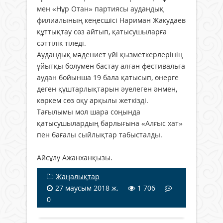
мен «Нұр Отан» партиясы аудандық
филиалының кеңесшісі Нариман Жакудаев
құттықтау сөз айтып, қатысушыларға
сәттілік тіледі.
Аудандық мәдениет үйі қызметкерлерінің
ұйытқы болумен бастау алған фестивальға
аудан бойынша 19 бала қатысып, өнерге
деген құштарлықтарын әуелеген әнмен,
көркем сөз оқу арқылы жеткізді.
Тағылымы мол шара соңында
қатысушылардың барлығына «Алғыс хат»
пен бағалы сыйлықтар табысталды.
Айсұлу Ажанханқызы.
Жаңалықтар
27 маусым 2018 ж.
1 706
0