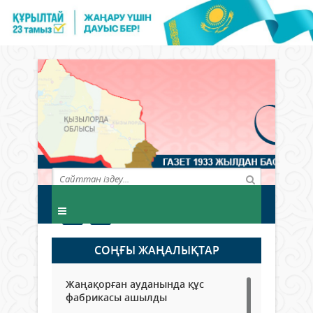
СОҢҒЫ ЖАҢАЛЫҚТАР
Жаңақорған ауданында құс
фабрикасы ашылды