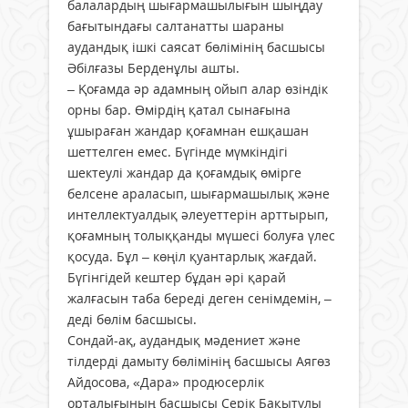
балалардың шығармашылығын шыңдау
бағытындағы салтанатты шараны
аудандық ішкі саясат бөлімінің басшысы
Әбілғазы Берденұлы ашты.
– Қоғамда әр адамның ойып алар өзіндік
орны бар. Өмірдің қатал сынағына
ұшыраған жандар қоғамнан ешқашан
шеттелген емес. Бүгінде мүмкіндігі
шектеулі жандар да қоғамдық өмірге
белсене араласып, шығармашылық және
интеллектуалдық әлеуеттерін арттырып,
қоғамның толыққанды мүшесі болуға үлес
қосуда. Бұл – көңіл қуантарлық жағдай.
Бүгінгідей кештер бұдан әрі қарай
жалғасын таба береді деген сенімдемін, –
деді бөлім басшысы.
Сондай-ақ, аудандық мәдениет және
тілдерді дамыту бөлімінің басшысы Аягөз
Айдосова, «Дара» продюсерлік
орталығының басшысы Серік Бақытұлы