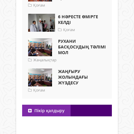
Қоғам
6 НӘРЕСТЕ ӨМІРГЕ
КЕЛДІ
Қоғам
РУХАНИ
БАСҚОСУДЫҢ ТӘЛІМІ
МОЛ
Жаңалықтар
ЖАҢҒЫРУ
ЖОЛЫНДАҒЫ
ЖҮЗДЕСУ
Қоғам
Пікір қалдыру