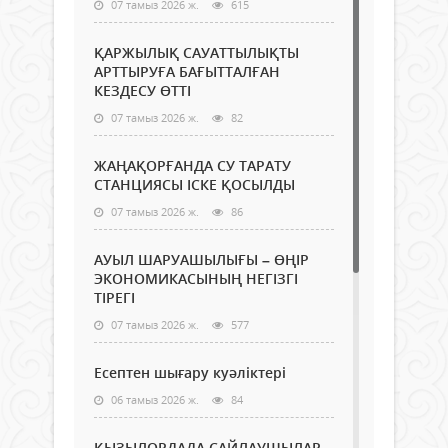
07 тамыз 2026 ж.
615
ҚАРЖЫЛЫҚ САУАТТЫЛЫҚТЫ
АРТТЫРУҒА БАҒЫТТАЛҒАН
КЕЗДЕСУ ӨТТІ
07 тамыз 2026 ж.
82
ЖАҢАҚОРҒАНДА СУ ТАРАТУ
СТАНЦИЯСЫ ІСКЕ ҚОСЫЛДЫ
07 тамыз 2026 ж.
86
АУЫЛ ШАРУАШЫЛЫҒЫ – ӨҢІР
ЭКОНОМИКАСЫНЫҢ НЕГІЗГІ
ТІРЕГІ
07 тамыз 2026 ж.
577
Есептен шығару куәліктері
06 тамыз 2026 ж.
84
ҚЫЗЫЛОРДАДА САЙЛАУШЫЛАР