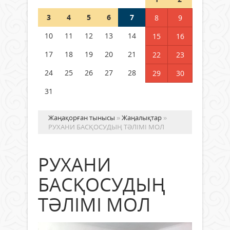
3
4
5
6
7
8
9
Германия аптап ыстыққа
байланысты суды үнемдей
10
11
12
13
14
15
16
бастады
17
18
19
20
21
22
23
04 тамыз 2026 ж.
96
24
25
26
27
28
29
30
31
Жаңақорған тынысы
»
Жаңалықтар
»
РУХАНИ БАСҚОСУДЫҢ ТӘЛІМІ МОЛ
РУХАНИ
БАСҚОСУДЫҢ
ТӘЛІМІ МОЛ