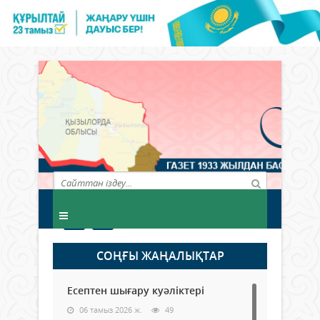
СОҢҒЫ ЖАҢАЛЫҚТАР
Есептен шығару куәліктері
06 тамыз 2026 ж.
49