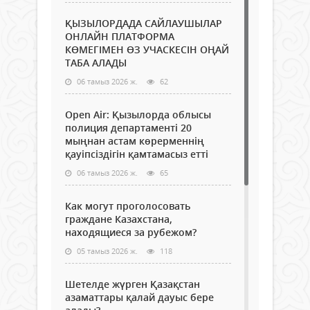
ҚЫЗЫЛОРДАДА САЙЛАУШЫЛАР
ОНЛАЙН ПЛАТФОРМА
КӨМЕГІМЕН ӨЗ УЧАСКЕСІН ОҢАЙ
ТАБА АЛАДЫ
06 тамыз 2026 ж.
62
Open Air: Қызылорда облысы
полиция департаменті 20
мыңнан астам көрерменнің
қауіпсіздігін қамтамасыз етті
06 тамыз 2026 ж.
65
Как могут проголосовать
граждане Казахстана,
находящиеся за рубежом?
05 тамыз 2026 ж.
118
Шетелде жүрген Қазақстан
азаматтары қалай дауыс бере