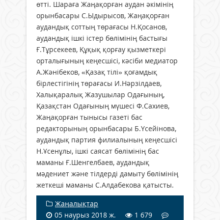
өтті. Шараға Жаңақорған аудан әкімінің
орынбасары С.Ыдырысов, Жаңақорған
аудандық соттың төрағасы Н.Қосанов,
аудандық ішкі істер бөлімінің бастығы
Ғ.Тұрсекеев, Құқық қорғау қызметкері
орталығының кеңесшісі, кәсіби медиатор
А.Жәнібеков, «Қазақ тілі» қоғамдық
бірлестігінің төрағасы И.Нәрзілдаев,
Халықаралық Жазушылар Одағының,
Қазақстан Одағының мүшесі Ф.Сахиев,
Жаңақорған тынысы газеті бас
редакторының орынбасары Б.Үсейінова,
аудандық партия филиалының кеңесшісі
Н.Ұсенұлы, ішкі саясат бөлімінің бас
маманы Ғ.Шенгелбаев, аудандық
мәдениет және тілдерді дамыту бөлімінің
жеткеші маманы С.Алдабекова қатысты.
Жаңалықтар
05 наурыз 2018 ж.
1 679