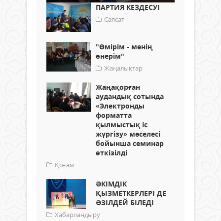
ПАРТИЯ КЕЗДЕСУІ
Саясат
"Өмірім - менің
өнерім"
Жаңалықтар
Жаңақорған
аудандық сотында
«Электронды
форматта
қылмыстық іс
жүргізу» мәселесі
бойынша семинар
өткізілді
Қоғам
ӘКІМДІК
ҚЫЗМЕТКЕРЛЕРІ ДЕ
ӘЗІЛДЕЙ БІЛЕДІ
Хабарландыру