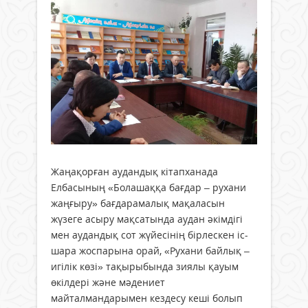
Жаңақорған аудандық кітапханада
Елбасының «Болашаққа бағдар – рухани
жаңғыру» бағдарамалық мақаласын
жүзеге асыру мақсатында аудан әкімдігі
мен аудандық сот жүйесінің бірлескен іс-
шара жоспарына орай, «Рухани байлық –
игілік көзі» тақырыбында зиялы қауым
өкілдері және мәдениет
майталмандарымен кездесу кеші болып