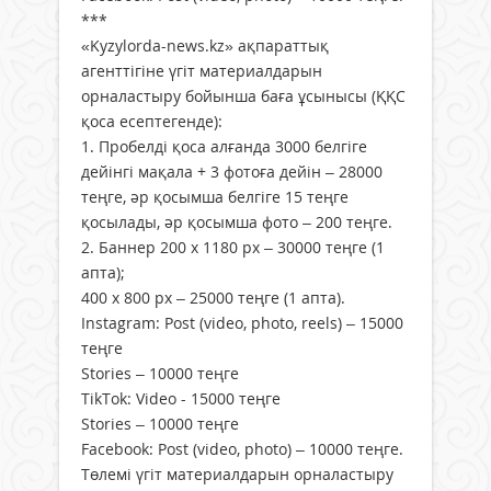
***
«Kyzylorda-news.kz» ақпараттық
агенттігіне үгіт материалдарын
орналастыру бойынша баға ұсынысы (ҚҚС
қоса есептегенде):
1. Пробелді қоса алғанда 3000 белгіге
дейінгі мақала + 3 фотоға дейін – 28000
теңге, әр қосымша белгіге 15 теңге
қосылады, әр қосымша фото – 200 теңге.
2. Баннер 200 х 1180 рх – 30000 теңге (1
апта);
400 х 800 рх – 25000 теңге (1 апта).
Instagram: Post (video, photo, reels) – 15000
теңге
Stories – 10000 теңге
TikTok: Video - 15000 теңге
Stories – 10000 теңге
Facebook: Post (video, photo) – 10000 теңге.
Төлемі үгіт материалдарын орналастыру