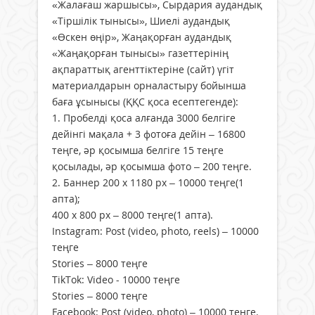
«Жалағаш жаршысы», Сырдария аудандық
«Тіршілік тынысы», Шиелі аудандық
«Өскен өңір», Жаңақорған аудандық
«Жаңақорған тынысы» газеттерінің
ақпараттық агенттіктеріне (сайт) үгіт
материалдарын орналастыру бойынша
баға ұсынысы (ҚҚС қоса есептегенде):
1. Пробелді қоса алғанда 3000 белгіге
дейінгі мақала + 3 фотоға дейін – 16800
теңге, әр қосымша белгіге 15 теңге
қосылады, әр қосымша фото – 200 теңге.
2. Баннер 200 х 1180 рх – 10000 теңге(1
апта);
400 х 800 рх – 8000 теңге(1 апта).
Instagram: Post (video, photo, reels) – 10000
теңге
Stories – 8000 теңге
TikTok: Video - 10000 теңге
Stories – 8000 теңге
Facebook: Post (video, photo) – 10000 теңге.