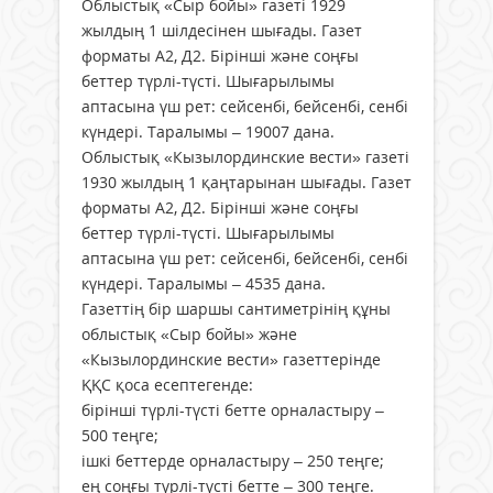
Облыстық «Сыр бойы» газеті 1929
жылдың 1 шілдесінен шығады. Газет
форматы А2, Д2. Бірінші және соңғы
беттер түрлі-түсті. Шығарылымы
аптасына үш рет: сейсенбі, бейсенбі, сенбі
күндері. Таралымы – 19007 дана.
Облыстық «Кызылординские вести» газеті
1930 жылдың 1 қаңтарынан шығады. Газет
форматы А2, Д2. Бірінші және соңғы
беттер түрлі-түсті. Шығарылымы
аптасына үш рет: сейсенбі, бейсенбі, сенбі
күндері. Таралымы – 4535 дана.
Газеттің бір шаршы сантиметрінің құны
облыстық «Сыр бойы» және
«Кызылординские вести» газеттерінде
ҚҚС қоса есептегенде:
бірінші түрлі-түсті бетте орналастыру –
500 теңге;
ішкі беттерде орналастыру – 250 теңге;
ең соңғы түрлі-түсті бетте – 300 теңге.