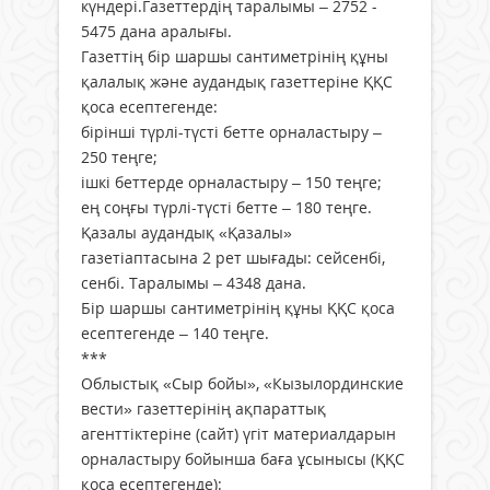
күндері.Газеттердің таралымы – 2752 -
5475 дана аралығы.
Газеттің бір шаршы сантиметрінің құны
қалалық және аудандық газеттеріне ҚҚС
қоса есептегенде:
бірінші түрлі-түсті бетте орналастыру –
250 теңге;
ішкі беттерде орналастыру – 150 теңге;
ең соңғы түрлі-түсті бетте – 180 теңге.
Қазалы аудандық «Қазалы»
газетіаптасына 2 рет шығады: сейсенбі,
сенбі. Таралымы – 4348 дана.
Бір шаршы сантиметрінің құны ҚҚС қоса
есептегенде – 140 теңге.
***
Облыстық «Сыр бойы», «Кызылординские
вести» газеттерінің ақпараттық
агенттіктеріне (сайт) үгіт материалдарын
орналастыру бойынша баға ұсынысы (ҚҚС
қоса есептегенде):