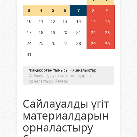
Шетелде жүрген Қазақстан
3
4
5
6
7
8
9
азаматтары қалай дауыс бере
алады?
10
11
12
13
14
15
16
05 тамыз 2026 ж.
146
17
18
19
20
21
22
23
24
25
26
27
28
29
30
31
Жаңақорған тынысы
»
Жаңалықтар
»
Сайлауалды үгіт материалдарын
орналастыру бағасы
Сайлауалды үгіт
материалдарын
орналастыру