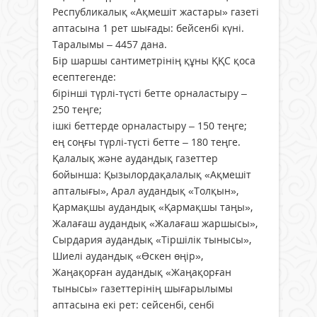
Республикалық «Ақмешіт жастары» газеті
аптасына 1 рет шығады: бейсенбі күні.
Таралымы – 4457 дана.
Бір шаршы сантиметрінің құны ҚҚС қоса
есептегенде:
бірінші түрлі-түсті бетте орналастыру –
250 теңге;
ішкі беттерде орналастыру – 150 теңге;
ең соңғы түрлі-түсті бетте – 180 теңге.
Қалалық және аудандық газеттер
бойынша: Қызылордақалалық «Ақмешіт
апталығы», Арал аудандық «Толқын»,
Қармақшы аудандық «Қармақшы таңы»,
Жалағаш аудандық «Жалағаш жаршысы»,
Сырдария аудандық «Тіршілік тынысы»,
Шиелі аудандық «Өскен өңір»,
Жаңақорған аудандық «Жаңақорған
тынысы» газеттерінің шығарылымы
аптасына екі рет: сейсенбі, сенбі