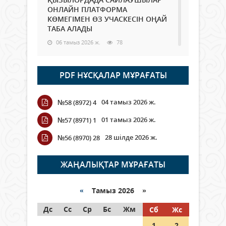
ОНЛАЙН ПЛАТФОРМА
КӨМЕГІМЕН ӨЗ УЧАСКЕСІН ОҢАЙ
ТАБА АЛАДЫ
06 тамыз 2026 ж.
78
Open Air: Қызылорда облысы
PDF НҰСҚАЛАР МҰРАҒАТЫ
полиция департаменті 20
мыңнан астам көрерменнің
қауіпсіздігін қамтамасыз етті
04 тамыз 2026 ж.
№58 (8972) 4
06 тамыз 2026 ж.
84
01 тамыз 2026 ж.
№57 (8971) 1
Wi-Fi ҚАБЫРҒА АРҚЫЛЫ ҚАЛАЙ
28 шілде 2026 ж.
№56 (8970) 28
ӨТЕДІ?
06 тамыз 2026 ж.
255
ЖАҢАЛЫҚТАР МҰРАҒАТЫ
Как могут проголосовать
граждане Казахстана,
«
Тамыз 2026 »
находящиеся за рубежом?
Дс
Сс
Ср
Бс
Жм
Сб
Жс
05 тамыз 2026 ж.
134
1
2