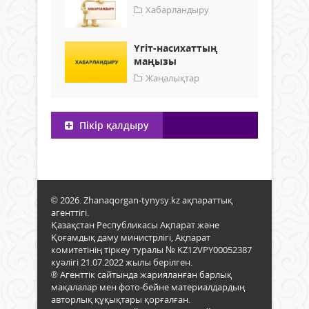
Хабарландыру
Үгіт-насихаттың
маңызы
Жаңалықтар
Пікір қалдыру
© 2026. Zhanaqorgan-tynysy.kz ақпараттық
агенттігі.
Қазақстан Республикасы Ақпарат және
Қоғамдық даму министрлігі, Ақпарат
комитетінің тіркеу туралы № KZ12VPY00052387
куәлігі 21.07.2022 жылы берілген.
® Агенттік сайтында жарияланған барлық
мақалалар мен фото-бейне материалдардың
авторлық құқықтары қорғалған.