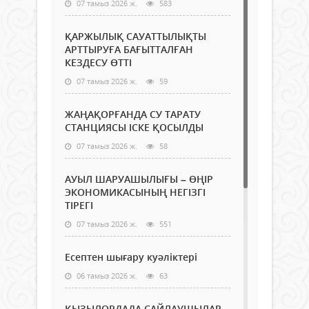
07 тамыз 2026 ж.
583
ҚАРЖЫЛЫҚ САУАТТЫЛЫҚТЫ
АРТТЫРУҒА БАҒЫТТАЛҒАН
КЕЗДЕСУ ӨТТІ
07 тамыз 2026 ж.
59
ЖАҢАҚОРҒАНДА СУ ТАРАТУ
СТАНЦИЯСЫ ІСКЕ ҚОСЫЛДЫ
07 тамыз 2026 ж.
58
АУЫЛ ШАРУАШЫЛЫҒЫ – ӨҢІР
ЭКОНОМИКАСЫНЫҢ НЕГІЗГІ
ТІРЕГІ
07 тамыз 2026 ж.
551
Есептен шығару куәліктері
06 тамыз 2026 ж.
63
ҚЫЗЫЛОРДАДА САЙЛАУШЫЛАР