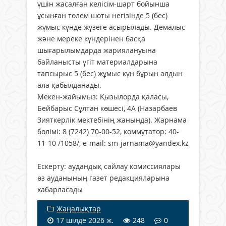
үшін жасалған келісім-шарт бойынша
ұсынған төлем шоты негізінде 5 (бес)
жұмыс күнде жүзеге асырылады. Демалыс
және мереке күндерінен басқа
шығарылымдарда жариялануына
байланысты үгіт материалдарына
тапсырыс 5 (бес) жұмыс күн бұрын алдын
ала қабылданады.
Мекен-жайымыз: Қызылорда қаласы,
Бейбарыс Сұлтан көшесі, 4А (Назарбаев
Зияткерлік мектебінің жанында). Жарнама
бөлімі: 8 (7242) 70-00-52, коммутатор: 40-
11-10 /1058/, e-mail: sm-jarnama@yandex.kz
Ескерту: аудандық сайлау комиссиялары
өз ауданының газет редакцияларына
хабарласады
Жаңалықтар
17 шілде 2026 ж.
248
0