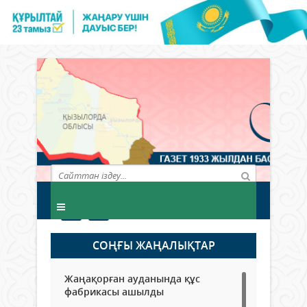
СОҢҒЫ ЖАҢАЛЫҚТАР
Жаңақорған ауданында құс
фабрикасы ашылды