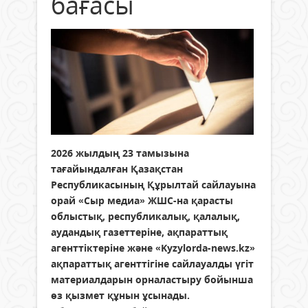
бағасы
2026 жылдың 23 тамызына
тағайындалған Қазақстан
Республикасының Құрылтай сайлауына
орай «Сыр медиа» ЖШС-на қарасты
облыстық, республикалық, қалалық,
аудандық газеттеріне, ақпараттық
агенттіктеріне және «Kyzylorda-news.kz»
ақпараттық агенттігіне сайлауалды үгіт
материалдарын орналастыру бойынша
өз қызмет құнын ұсынады.