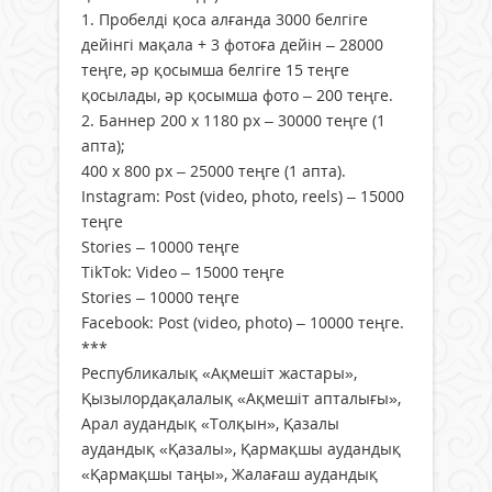
1. Пробелді қоса алғанда 3000 белгіге
дейінгі мақала + 3 фотоға дейін – 28000
теңге, әр қосымша белгіге 15 теңге
қосылады, әр қосымша фото – 200 теңге.
2. Баннер 200 х 1180 рх – 30000 теңге (1
апта);
400 х 800 рх – 25000 теңге (1 апта).
Instagram: Post (video, photo, reels) – 15000
теңге
Stories – 10000 теңге
TikTok: Video – 15000 теңге
Stories – 10000 теңге
Facebook: Post (video, photo) – 10000 теңге.
***
Республикалық «Ақмешіт жастары»,
Қызылордақалалық «Ақмешіт апталығы»,
Арал аудандық «Толқын», Қазалы
аудандық «Қазалы», Қармақшы аудандық
«Қармақшы таңы», Жалағаш аудандық