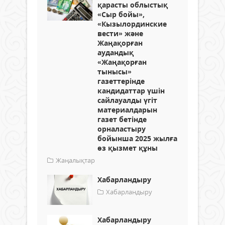
қарасты облыстық
«Сыр бойы»,
«Кызылординские
вести» және
Жаңақорған
аудандық
«Жаңақорған
тынысы»
газеттерінде
кандидаттар үшін
сайлауалды үгіт
материалдарын
газет бетінде
орналастыру
бойынша 2025 жылға
өз қызмет құны
Жаңалықтар
Хабарландыру
Хабарландыру
Хабарландыру