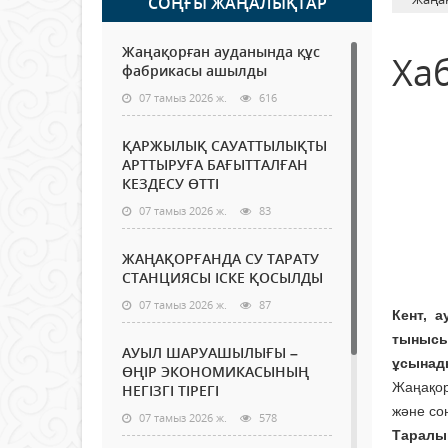
СОҢҒЫ ЖАҢАЛЫҚТАР
Жаңақорған ауданында құс
Ха
фабрикасы ашылды
07 тамыз 2026 ж.
616
ҚАРЖЫЛЫҚ САУАТТЫЛЫҚТЫ
АРТТЫРУҒА БАҒЫТТАЛҒАН
КЕЗДЕСУ ӨТТІ
07 тамыз 2026 ж.
83
ЖАҢАҚОРҒАНДА СУ ТАРАТУ
СТАНЦИЯСЫ ІСКЕ ҚОСЫЛДЫ
07 тамыз 2026 ж.
87
Кент, 
тынысы
АУЫЛ ШАРУАШЫЛЫҒЫ –
ұсынад
ӨҢІР ЭКОНОМИКАСЫНЫҢ
Жаңақо
НЕГІЗГІ ТІРЕГІ
және со
07 тамыз 2026 ж.
578
Таралы