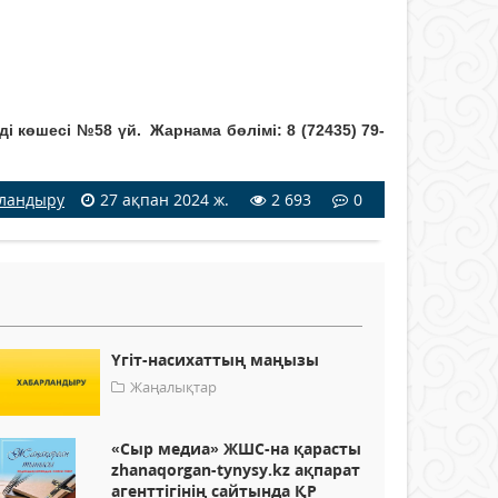
өшесі №58 үй. Жарнама бөлімі: 8 (72435) 79-
ландыру
27 ақпан 2024 ж.
2 693
0
Үгіт-насихаттың маңызы
Жаңалықтар
«Сыр медиа» ЖШС-на қарасты
zhanaqorgan-tynysy.kz ақпарат
агенттігінің сайтында ҚР