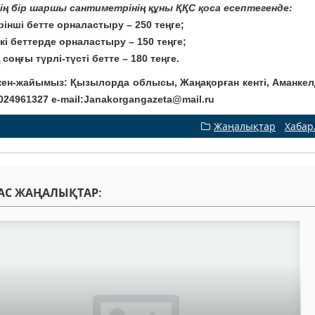
ң бір шаршы сантиметрінің құны ҚҚС қоса есептегенде:
рінші бетте орналастыру – 250 теңге;
кі беттерде орналастыру – 150 теңге;
 соңғы түрлі-түсті бетте – 180 теңге.
жайымыз: Қызылорда облысы, Жаңақорған кенті, Аманкелді к
7024961327
e-mail:Janakorgangazeta@mail.ru
Жаңалықтар
/
Хабар
АС ЖАҢАЛЫҚТАР: