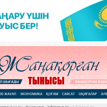
100 ЖАУАП
ЭКОНОМИКА
ҚОҒАМ
САЯСАТ
ОҚИҒАЛАР
ӘЛ
қорған тынысы
»
Жаңалықтар
»
Хабарландыру
» Хабарландыру