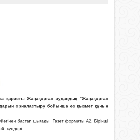
на қарасты Жаңақорған аудандық "Жаңақорған
лдарын орналастыру бойынша өз қызмет құнын
йегінен бастап шығады. Газет форматы А2. Бірінші
нбі
күндері.