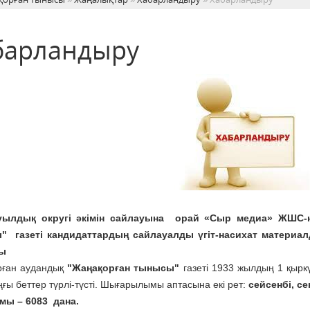
барландыру
ауылдық округі әкімін сайлауына орай «Сыр медиа» ЖШС-
" газеті кандидаттардың сайлауалды үгіт-насихат материа
ы
рған аудандық
"Жаңақорған тынысы"
газеті 1933 жылдың 1 қыркү
ңғы беттер түрлі-түсті. Шығарылымы аптасына екі рет:
сейсенбі, се
мы – 6083 дана.