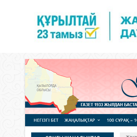
НЕГІЗГІ БЕТ
ЖАҢАЛЫҚТАР
100 СҰРАҚ – 
Жаңа