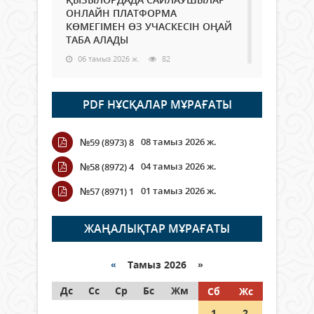
ОНЛАЙН ПЛАТФОРМА
КӨМЕГІМЕН ӨЗ УЧАСКЕСІН ОҢАЙ
ТАБА АЛАДЫ
06 тамыз 2026 ж.
82
Open Air: Қызылорда облысы
PDF НҰСҚАЛАР МҰРАҒАТЫ
полиция департаменті 20
мыңнан астам көрерменнің
қауіпсіздігін қамтамасыз етті
08 тамыз 2026 ж.
№59 (8973) 8
06 тамыз 2026 ж.
90
04 тамыз 2026 ж.
№58 (8972) 4
Wi-Fi ҚАБЫРҒА АРҚЫЛЫ ҚАЛАЙ
01 тамыз 2026 ж.
№57 (8971) 1
ӨТЕДІ?
06 тамыз 2026 ж.
258
ЖАҢАЛЫҚТАР МҰРАҒАТЫ
Как могут проголосовать
граждане Казахстана,
«
Тамыз 2026 »
находящиеся за рубежом?
Дс
Сс
Ср
Бс
Жм
Сб
Жс
05 тамыз 2026 ж.
140
1
2