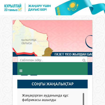
СОҢҒЫ ЖАҢАЛЫҚТАР
Жаңақорған ауданында құс
фабрикасы ашылды