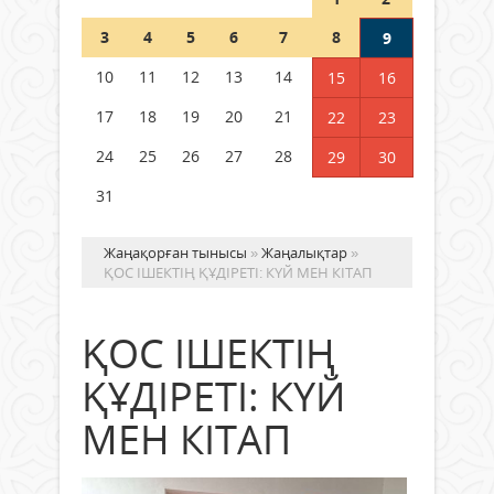
Шетелде жүрген Қазақстан
3
4
5
6
7
8
9
азаматтары қалай дауыс бере
алады?
10
11
12
13
14
15
16
05 тамыз 2026 ж.
169
17
18
19
20
21
22
23
24
25
26
27
28
29
30
31
Жаңақорған тынысы
»
Жаңалықтар
»
ҚОС ІШЕКТІҢ ҚҰДІРЕТІ: КҮЙ МЕН КІТАП
ҚОС ІШЕКТІҢ
ҚҰДІРЕТІ: КҮЙ
МЕН КІТАП