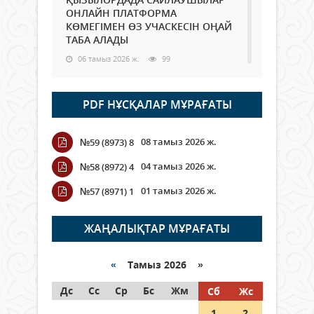
ОНЛАЙН ПЛАТФОРМА
КӨМЕГІМЕН ӨЗ УЧАСКЕСІН ОҢАЙ
ТАБА АЛАДЫ
06 тамыз 2026 ж.
99
Open Air: Қызылорда облысы
PDF НҰСҚАЛАР МҰРАҒАТЫ
полиция департаменті 20
мыңнан астам көрерменнің
қауіпсіздігін қамтамасыз етті
08 тамыз 2026 ж.
№59 (8973) 8
06 тамыз 2026 ж.
118
04 тамыз 2026 ж.
№58 (8972) 4
Wi-Fi ҚАБЫРҒА АРҚЫЛЫ ҚАЛАЙ
01 тамыз 2026 ж.
№57 (8971) 1
ӨТЕДІ?
06 тамыз 2026 ж.
276
ЖАҢАЛЫҚТАР МҰРАҒАТЫ
Как могут проголосовать
граждане Казахстана,
«
Тамыз 2026 »
находящиеся за рубежом?
Дс
Сс
Ср
Бс
Жм
Сб
Жс
05 тамыз 2026 ж.
158
1
2