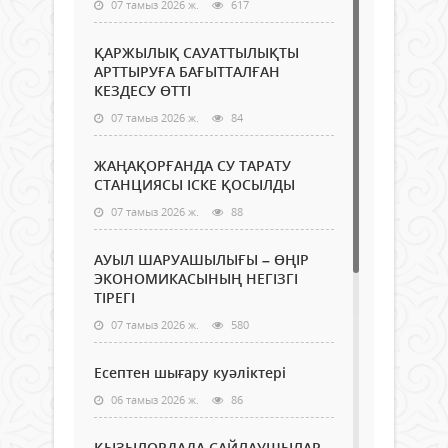
07 тамыз 2026 ж.
617
ҚАРЖЫЛЫҚ САУАТТЫЛЫҚТЫ
АРТТЫРУҒА БАҒЫТТАЛҒАН
КЕЗДЕСУ ӨТТІ
07 тамыз 2026 ж.
84
ЖАҢАҚОРҒАНДА СУ ТАРАТУ
СТАНЦИЯСЫ ІСКЕ ҚОСЫЛДЫ
07 тамыз 2026 ж.
88
АУЫЛ ШАРУАШЫЛЫҒЫ – ӨҢІР
ЭКОНОМИКАСЫНЫҢ НЕГІЗГІ
ТІРЕГІ
07 тамыз 2026 ж.
580
Есептен шығару куәліктері
06 тамыз 2026 ж.
86
ҚЫЗЫЛОРДАДА САЙЛАУШЫЛАР