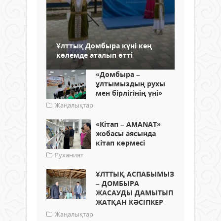
Ұлттық Домбыра күні кең
көлемде аталып өтті
«Домбыра –
ұлтымыздың рухы
мен бірлігінің үні»
Жаңалықтар
«Кітап – AMANAT»
жобасы аясында
кітап көрмесі
Руханият
ҰЛТТЫҚ АСПАБЫМЫЗ
– ДОМБЫРА
ЖАСАУДЫ ДАМЫТЫП
ЖАТҚАН КӘСІПКЕР
Жаңалықтар