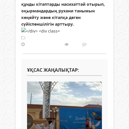
құнды кітаптарды насихаттай отырып,
оқырмандардың рухани танымын
кеңейту және кітапқа деген
сүйіспеншілігін арттыру.
Жаңалықтар
02 шілде 2026 ж.
158
0
ҰҚСАС ЖАҢАЛЫҚТАР: