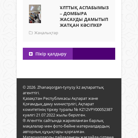
ҰЛТТЫҚ АСПАБЫМЫЗ
– ДОМБЫРА
ЖАСАУДЫ ДАМЫТЫП
ЖАТҚАН КӘСІПКЕР
Жаңалықтар
Пікір қалдыру
© 2026. Zhanaqorgan-tynysy.kz ақпараттық
агенттігі.
Қазақстан Республикасы Ақпарат және
Қоғамдық даму министрлігі, Ақпарат
комитетінің тіркеу туралы № KZ12VPY00052387
куәлігі 21.07.2022 жылы берілген.
® Агенттік сайтында жарияланған барлық
мақалалар мен фото-бейне материалдардың
авторлық құқықтары қорғалған.
Материалдарды пайдаланған жағдайда сілтеме