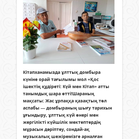
Кітапханамызда ұлттық домбыра
күніне орай тағылымы мол «Қос
ішектің құдіреті: Күй мен Кітап» атты
танымдық шара өтті!Шараның
мақсаты: Жас ұрпаққа қазақтың төл
аспабы — домбыраның шығу тарихын
ұғындыру, ұлттық күй өнері мен
жергілікті күйшілік мектептердің
мұрасын дәріптеу, сондай-ақ
музыкалық шежіремізге арналған