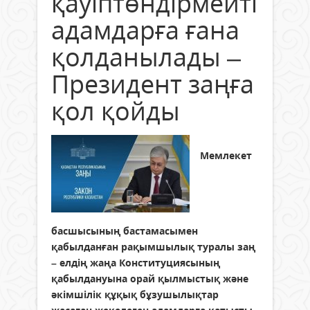
қауіптөндірмейтін
адамдарға ғана
қолданылады –
Президент заңға
қол қойды
Мемлекет
басшысының бастамасымен
қабылданған рақымшылық туралы заң
– елдің жаңа Конституциясының
қабылдануына орай қылмыстық және
әкімшілік құқық бұзушылықтар