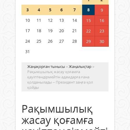
Шетелде жүрген Қазақстан
3
4
5
6
7
8
9
азаматтары қалай дауыс бере
алады?
10
11
12
13
14
15
16
05 тамыз 2026 ж.
151
17
18
19
20
21
22
23
24
25
26
27
28
29
30
31
Жаңақорған тынысы
»
Жаңалықтар
»
Рақымшылық жасау қоғамға
қауіптөндірмейтін адамдарға ғана
қолданылады – Президент заңға қол
қойды
Рақымшылық
жасау қоғамға