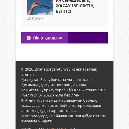
РАҚЫМШЫЛЫҚ
ЖАСАУ-ІЗГІЛІКТІҢ
БЕЛГІСІ
Қоғам
Пікір қалдыру
© 2026. Zhanaqorgan-tynysy.kz ақпараттық
агенттігі.
Қазақстан Республикасы Ақпарат және
Қоғамдық даму министрлігі, Ақпарат
комитетінің тіркеу туралы № KZ12VPY00052387
куәлігі 21.07.2022 жылы берілген.
® Агенттік сайтында жарияланған барлық
мақалалар мен фото-бейне материалдардың
авторлық құқықтары қорғалған.
Материалдарды пайдаланған жағдайда сілтеме
жасалуы міндетті.
Меншік иесі:
«Сыр медиа»
ЖШС.