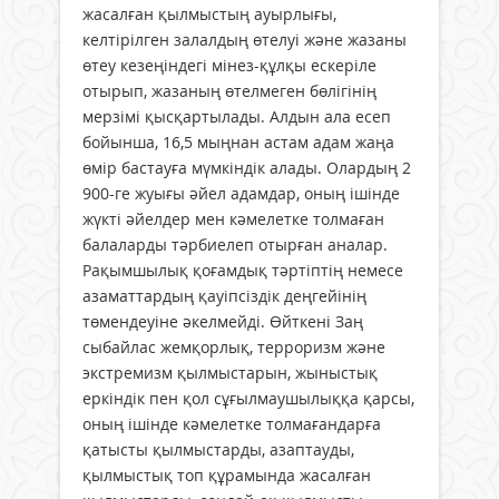
жасалған қылмыстың ауырлығы,
келтірілген залалдың өтелуі және жазаны
өтеу кезеңіндегі мінез-құлқы ескеріле
отырып, жазаның өтелмеген бөлігінің
мерзімі қысқартылады. Алдын ала есеп
бойынша, 16,5 мыңнан астам адам жаңа
өмір бастауға мүмкіндік алады. Олардың 2
900-ге жуығы әйел адамдар, оның ішінде
жүкті әйелдер мен кәмелетке толмаған
балаларды тәрбиелеп отырған аналар.
Рақымшылық қоғамдық тәртіптің немесе
азаматтардың қауіпсіздік деңгейінің
төмендеуіне әкелмейді. Өйткені Заң
сыбайлас жемқорлық, терроризм және
экстремизм қылмыстарын, жыныстық
еркіндік пен қол сұғылмаушылыққа қарсы,
оның ішінде кәмелетке толмағандарға
қатысты қылмыстарды, азаптауды,
қылмыстық топ құрамында жасалған