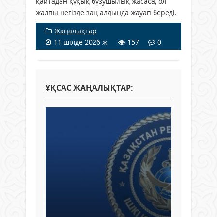
қайтадан құқық бұзушылық жасаса, ол
жалпы негізде заң алдында жауап береді.
Жаңалықтар
11 шілде 2026 ж.
157
0
ҰҚСАС ЖАҢАЛЫҚТАР: