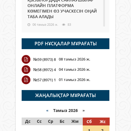
ОНЛАЙН ПЛАТФОРМА
КӨМЕГІМЕН ӨЗ УЧАСКЕСІН ОҢАЙ
ТАБА АЛАДЫ
06 тамыз 2026 ж.
83
Open Air: Қызылорда облысы
PDF НҰСҚАЛАР МҰРАҒАТЫ
полиция департаменті 20
мыңнан астам көрерменнің
қауіпсіздігін қамтамасыз етті
08 тамыз 2026 ж.
№59 (8973) 8
06 тамыз 2026 ж.
91
04 тамыз 2026 ж.
№58 (8972) 4
Wi-Fi ҚАБЫРҒА АРҚЫЛЫ ҚАЛАЙ
01 тамыз 2026 ж.
№57 (8971) 1
ӨТЕДІ?
06 тамыз 2026 ж.
259
ЖАҢАЛЫҚТАР МҰРАҒАТЫ
Как могут проголосовать
граждане Казахстана,
«
Тамыз 2026 »
находящиеся за рубежом?
Дс
Сс
Ср
Бс
Жм
Сб
Жс
05 тамыз 2026 ж.
141
1
2