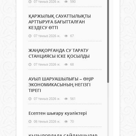
07 тамыз 2026 ж.
590
ҚАРЖЫЛЫҚ САУАТТЫЛЫҚТЫ
АРТТЫРУҒА БАҒЫТТАЛҒАН
КЕЗДЕСУ ӨТТІ
07 тамыз 2026 ж.
67
ЖАҢАҚОРҒАНДА СУ ТАРАТУ
СТАНЦИЯСЫ ІСКЕ ҚОСЫЛДЫ
07 тамыз 2026 ж.
68
АУЫЛ ШАРУАШЫЛЫҒЫ – ӨҢІР
ЭКОНОМИКАСЫНЫҢ НЕГІЗГІ
ТІРЕГІ
07 тамыз 2026 ж.
561
Есептен шығару куәліктері
06 тамыз 2026 ж.
70
ҚЫЗЫЛОРДАДА САЙЛАУШЫЛАР