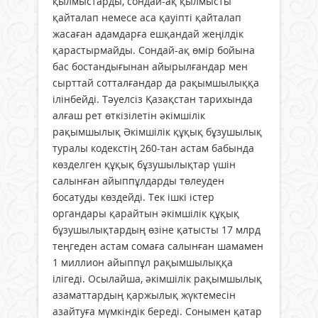
қылмыстарды, сондай-ақ қылмысты
қайталап немесе аса қауіпті қайталап
жасаған адамдарға ешқандай жеңілдік
қарастырмайды. Сондай-ақ өмір бойына
бас бостандығынан айырылғандар мен
сырттай сотталғандар да рақымшылыққа
ілінбейді. Тәуелсіз Қазақстан тарихында
алғаш рет өткізілетін әкімшілік
рақымшылық Әкімшілік құқық бұзушылық
туралы кодекстің 260-тан астам бабында
көзделген құқық бұзушылықтар үшін
салынған айыппұлдарды төлеуден
босатуды көздейді. Тек ішкі істер
органдары қарайтын әкімшілік құқық
бұзушылықтардың өзіне қатысты 17 млрд
теңгеден астам сомаға салынған шамамен
1 миллион айыппұл рақымшылыққа
ілігеді. Осылайша, әкімшілік рақымшылық
азаматтардың қаржылық жүктемесін
азайтуға мүмкіндік береді. Сонымен қатар