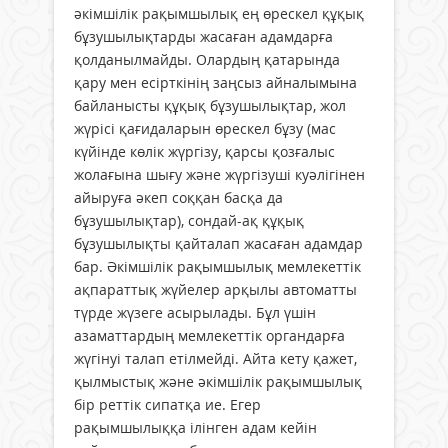
әкімшілік рақымшылық ең өрескел құқық
бұзушылықтарды жасаған адамдарға
қолданылмайды. Олардың қатарында
қару мен есірткінің заңсыз айналымына
байланысты құқық бұзушылықтар, жол
жүрісі қағидаларын өрескел бұзу (мас
күйінде көлік жүргізу, қарсы қозғалыс
жолағына шығу және жүргізуші куәлігінен
айыруға әкеп соққан басқа да
бұзушылықтар), сондай-ақ құқық
бұзушылықты қайталап жасаған адамдар
бар. Әкімшілік рақымшылық мемлекеттік
ақпараттық жүйелер арқылы автоматты
түрде жүзеге асырылады. Бұл үшін
азаматтардың мемлекеттік органдарға
жүгінуі талап етілмейді. Айта кету қажет,
қылмыстық және әкімшілік рақымшылық
бір реттік сипатқа ие. Егер
рақымшылыққа ілінген адам кейін