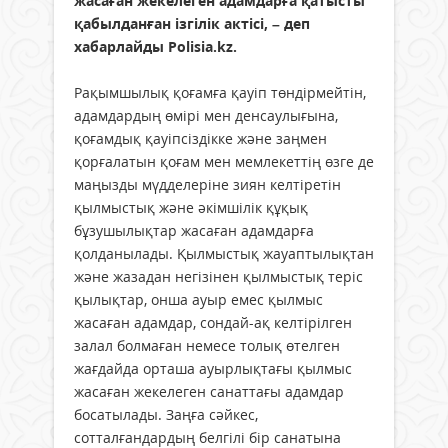
жасаған жекелеген адамдарға қатысты
қабылданған ізгілік актісі, – деп
хабарлайды Polisia.kz.
Рақымшылық қоғамға қауіп төндірмейтін,
адамдардың өмірі мен денсаулығына,
қоғамдық қауіпсіздікке және заңмен
қорғалатын қоғам мен мемлекеттің өзге де
маңызды мүдделеріне зиян келтіретін
қылмыстық және әкімшілік құқық
бұзушылықтар жасаған адамдарға
қолданылады. Қылмыстық жауаптылықтан
және жазадан негізінен қылмыстық теріс
қылықтар, онша ауыр емес қылмыс
жасаған адамдар, сондай-ақ келтірілген
залал болмаған немесе толық өтелген
жағдайда орташа ауырлықтағы қылмыс
жасаған жекелеген санаттағы адамдар
босатылады. Заңға сәйкес,
сотталғандардың белгілі бір санатына