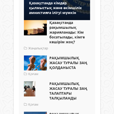
Қазақстанда кімдер
қылмыстық және әкімшілік
амнистияға ілігуі мүмкін
Қазақстанда
рақымшылық
жарияланады: Кім
босатылады, кімге
кешірім жоқ?
Жаңалықтар
РАҚЫМШЫЛЫҚ
ЖАСАУ ТУРАЛЫ ЗАҢ
ҚОЛДАНЫСТА
Қоғам
РАҚЫМШЫЛЫҚ
ЖАСАУ ТУРАЛЫ ЗАҢ
ТАЛАПТАРЫ
ТАЛҚЫЛАНДЫ
Қоғам