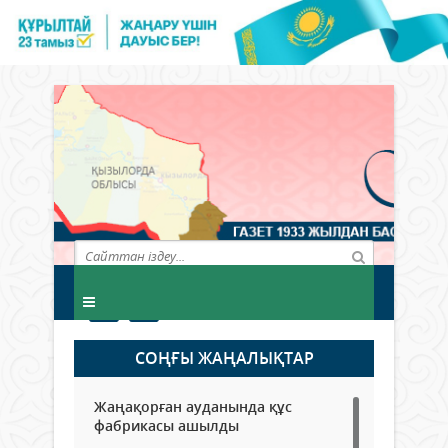
СОҢҒЫ ЖАҢАЛЫҚТАР
Жаңақорған ауданында құс
фабрикасы ашылды